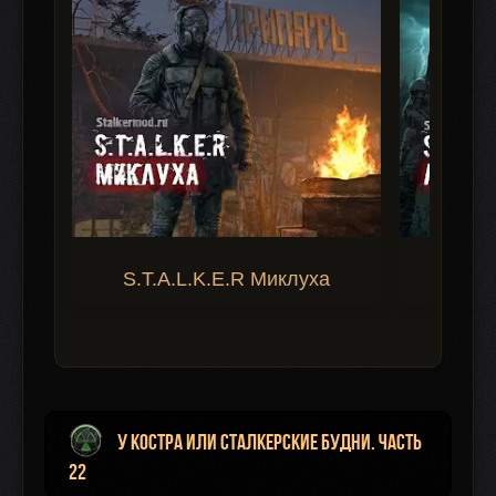
S.T.A.L.K.E.R Миклуха
S.T.A.
У Костра или Сталкерские будни. Часть
22