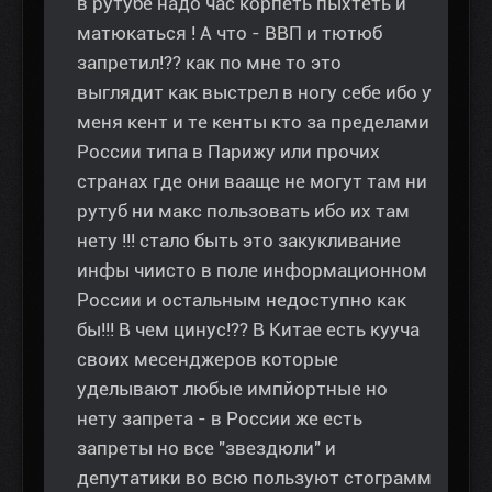
в рутубе надо час корпеть пыхтеть и
матюкаться ! А что - ВВП и тютюб
запретил!?? как по мне то это
выглядит как выстрел в ногу себе ибо у
меня кент и те кенты кто за пределами
России типа в Парижу или прочих
странах где они вааще не могут там ни
рутуб ни макс пользовать ибо их там
нету !!! стало быть это закукливание
инфы чиисто в поле информационном
России и остальным недоступно как
бы!!! В чем цинус!?? В Китае есть кууча
своих месенджеров которые
уделывают любые импйортные но
нету запрета - в России же есть
запреты но все "звездюли" и
депутатики во всю пользуют стограмм