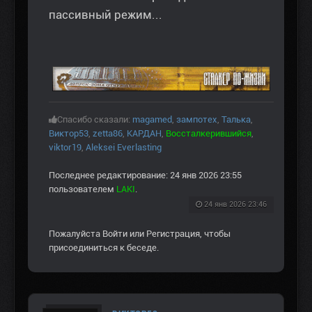
пассивный режим...
Спасибо сказали:
magamed
,
зампотех
,
Талька
,
Виктор53
,
zetta86
,
КАРДАН
,
Воссталкерившийся
,
viktor19
,
Aleksei Everlasting
Последнее редактирование: 24 янв 2026 23:55
пользователем
LAKI
.
24 янв 2026 23:46
Пожалуйста
Войти
или
Регистрация
, чтобы
присоединиться к беседе.