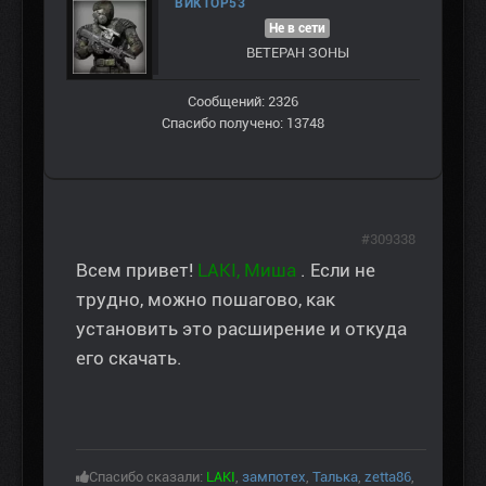
ВИКТОР53
Не в сети
ВЕТЕРАН ЗOНЫ
Сообщений: 2326
Спасибо получено: 13748
#309338
Всем привет!
LAKI, Миша
. Если не
трудно, можно пошагово, как
установить это расширение и откуда
его скачать.
Спасибо сказали:
LAKI
,
зампотех
,
Талька
,
zetta86
,