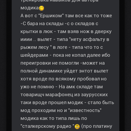
модика
А вот с "Ершиком" там все как то тоже
-С бара на склады -с о складов с
крытки в люк - там взяв нож в дверку
ииии .. вылет - типа "нету асфальту в
рыжем лесу " в логе - типа что то с
шейдерами - пока не копал далее ибо
переигровки не помогли -может на
полной динамике уйдет энтот вылет
хотя вроде по всякому пробовал но
ужо не помню - На амк складе там
товарищч марафонец из заурусских
таки вроде прошел модик - стало быть
мод проходим но и "известность"
модика как то типа лишь по
"сталкерскому радио "
(про платину