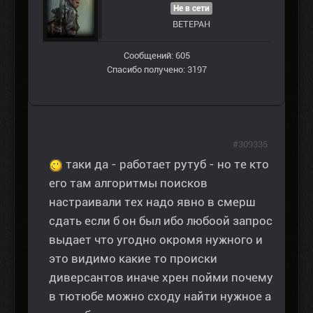
Не в сети
ВЕТЕРАН
Сообщений: 605
Спасибо получено: 3197
#309335
таки да - работает рутуб - но те кто
его там алгоритмы поисков
настраивали тех надо явно в смерш
сдать если б он был ибо любоой запрос
выдает что угодно окромя нужного и
это видимо какие то происки
диверсантов иначе хрен пойми почему
в тютюбе можно сходу найти нужное а