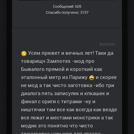
Сообщений: 605
Спасибо получено: 3197
#309329
Усем прювет и вечных лет! Таки да
товарищч Зампотех -мод про
Бывалого прямой и короткий как
эталонный метр из Парижу
и скорее
не мод а так чисто заготовка -ибо три
диалога пять записулек и кпкашек и
финал с ориги с титрами -ну и
ништячки там все как всегда как везде
все лежат и местами монстрики а так
модик это понятно что чисто
тренировка навыков для автора