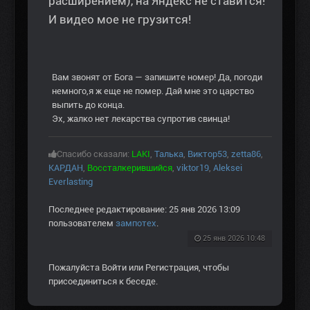
расширением), на Яндекс не ставится!
И видео мое не грузится!
Вам звонят от Бога — запишите номер! Да, погоди
немного,я ж еще не помер. Дай мне это царство
выпить до конца.
Эх, жалко нет лекарства супротив свинца!
Спасибо сказали:
LAKI
,
Талька
,
Виктор53
,
zetta86
,
КАРДАН
,
Воссталкерившийся
,
viktor19
,
Aleksei
Everlasting
Последнее редактирование: 25 янв 2026 13:09
пользователем
зампотех
.
25 янв 2026 10:48
Пожалуйста
Войти
или
Регистрация
, чтобы
присоединиться к беседе.