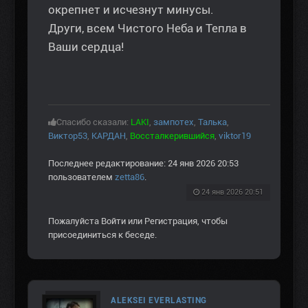
окрепнет и исчезнут минусы.
Други, всем Чистого Неба и Тепла в
Ваши сердца!
Спасибо сказали:
LAKI
,
зампотех
,
Талька
,
Виктор53
,
КАРДАН
,
Воссталкерившийся
,
viktor19
Последнее редактирование: 24 янв 2026 20:53
пользователем
zetta86
.
24 янв 2026 20:51
Пожалуйста
Войти
или
Регистрация
, чтобы
присоединиться к беседе.
ALEKSEI EVERLASTING