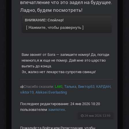
впечатление что это задел на будущее.
Ладно, будем посмотреть!
ВНИМАНИЕ: Спойлер!
Вам звонят от Бога — запишите номер! Да, погоди
немного,я ж еще не помер. Дай мне это царство
выпить до конца.
Эх, жалко нет лекарства супротив свинца!
Спасибо сказали:
LAKI
,
Талька
,
Виктор53
,
КАРДАН
,
viktor19
,
Aleksei Everlasting
Последнее редактирование: 24 янв 2026 18:20
пользователем
зампотех
.
24 янв 2026 13:59
Пожалуйста
Войти
или
Регистрация
, чтобы