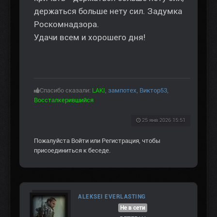
держаться больше нету сил. Задумка
Роскомнадзора.
Удачи всем и хорошего дня!
Спасибо сказали:
LAKI
,
зампотех
,
Виктор53
,
Воссталкерившийся
25 янв 2026 15:51
Пожалуйста
Войти
или
Регистрация
, чтобы
присоединиться к беседе.
ALEKSEI EVERLASTING
Не в сети