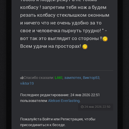
колбасу ! запретим тебя нож а будем
резать колбасу стеклышком оконным
и ничего что не очень удобно за то
свое и человечка пырнуть трудно! " -
вот так это выглядит со стороны !!
Всем удачи на просторах!
Спасибо сказали:
LAKI
,
зампотех
,
Виктор53
,
viktor19
Последнее редактирование: 24 янв 2026 22:51
пользователем
Aleksei Everlasting
.
24 янв 2026 22:50
Пожалуйста
Войти
или
Регистрация
, чтобы
присоединиться к беседе.