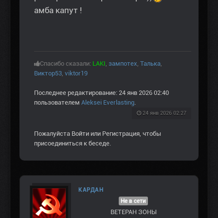
амба капут !
Спасибо сказали:
LAKI
,
зампотех
,
Талька
,
Виктор53
,
viktor19
Последнее редактирование: 24 янв 2026 02:40
пользователем
Aleksei Everlasting
.
24 янв 2026 02:27
Пожалуйста
Войти
или
Регистрация
, чтобы
присоединиться к беседе.
КАРДАН
Не в сети
ВЕТЕРАН ЗOНЫ