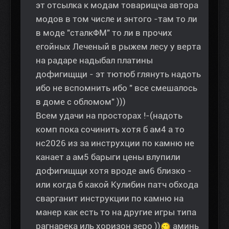
эт отсылка к модам товарищча автора
модов в том числе и энтого -там то ли
в моде "сталкФМ" то ли в прочих
егойных Леченый в рыжем лесу у верта
на радаре надыбал платины
дофигищщи - эт тютюб глянуть надоть
ибо не вспомнить ибо " все смешалось
в доме с обломом" )))
Всем удачи на просторах !-(надоть
комп пока сочинить хотя б ам4 а то
нс2026 из за инструхции по камню не
канает а ам5 барыги цены влупили
дофигищщи хотя вроде ам6 близко -
или когда б какой Кулибин патч обхода
сварганит инструкции по камню на
манер как есть то на другие игры типа
рагнарека иль хоризон зеро ))
аминь