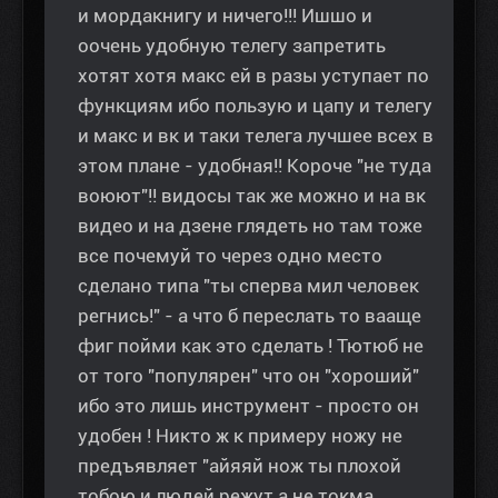
и мордакнигу и ничего!!! Ишшо и
оочень удобную телегу запретить
хотят хотя макс ей в разы уступает по
функциям ибо пользую и цапу и телегу
и макс и вк и таки телега лучшее всех в
этом плане - удобная!! Короче "не туда
воюют"!! видосы так же можно и на вк
видео и на дзене глядеть но там тоже
все почемуй то через одно место
сделано типа "ты сперва мил человек
регнись!" - а что б переслать то вааще
фиг пойми как это сделать ! Тютюб не
от того "популярен" что он "хороший"
ибо это лишь инструмент - просто он
удобен ! Никто ж к примеру ножу не
предъявляет "айяяй нож ты плохой
тобою и людей режут а не токма