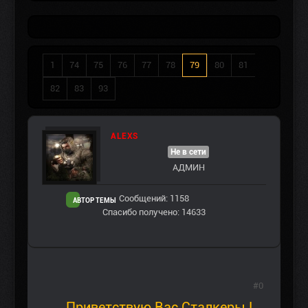
1
74
75
76
77
78
79
80
81
82
83
93
ALEXS
Не в сети
АДМИН
Сообщений: 1158
АВТОР ТЕМЫ
Спасибо получено: 14633
#0
Приветствую Вас Сталкеры !