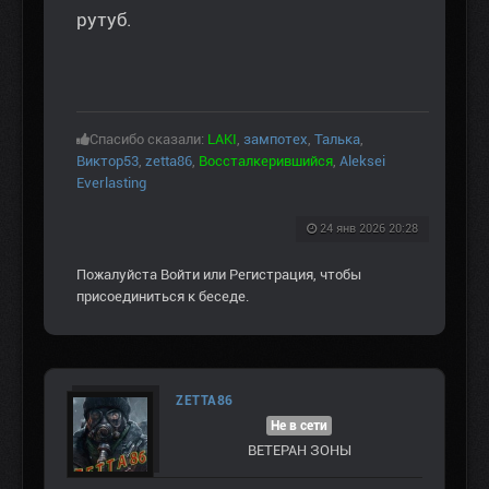
рутуб.
Спасибо сказали:
LAKI
,
зампотех
,
Талька
,
Виктор53
,
zetta86
,
Воссталкерившийся
,
Aleksei
Everlasting
24 янв 2026 20:28
Пожалуйста
Войти
или
Регистрация
, чтобы
присоединиться к беседе.
ZETTA86
Не в сети
ВЕТЕРАН ЗOНЫ