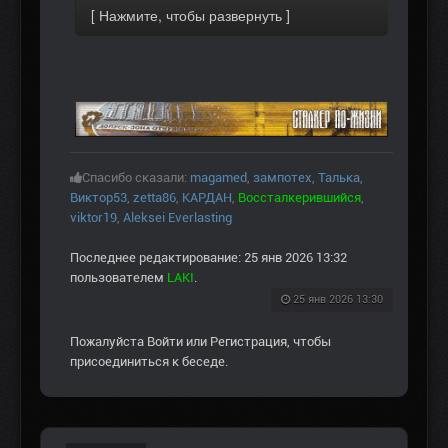
Спасибо сказали:
magamed
,
зампотех
,
Талька
,
Виктор53
,
zetta86
,
КАРДАН
,
Воссталкерившийся
,
viktor19
,
Aleksei Everlasting
Последнее редактирование: 25 янв 2026 13:32
пользователем
LAKI
.
25 янв 2026 13:30
Пожалуйста
Войти
или
Регистрация
, чтобы
присоединиться к беседе.