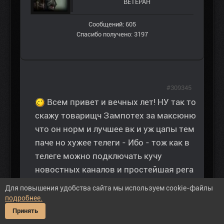
ВЕТЕРАН
Сообщений: 605
Спасибо получено: 3197
#309345
Всем привет и вечных лет! НУ так то
скажу товарищч Зампотех за максюню
что он норм и лучшее вк и уж цапы тем
паче но хужее телеги - Ибо - тож как в
телеге можно подключать кучу
новостных каналов и простейшая рега
-Но в плане пересылки инфы
Для повышения удобства сайта мы используем cookie-файлы
дружбанам то головняк в отличие от
подробнее.
телеги ибо по одному - в телеге можно
Принять
подряд блямкать и всем уйдет нужное