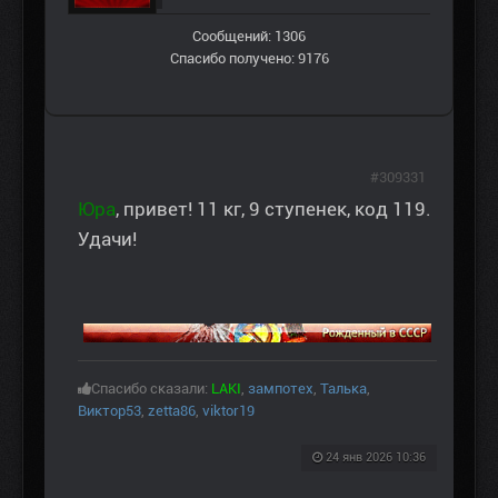
Сообщений: 1306
Спасибо получено: 9176
#309331
Юра
, привет! 11 кг, 9 ступенек, код 119.
Удачи!
Спасибо сказали:
LAKI
,
зампотех
,
Талька
,
Виктор53
,
zetta86
,
viktor19
24 янв 2026 10:36