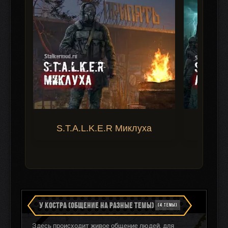
S.T.A.L.K.E.R Миклуха
S.T.A.
У КОСТРА (ОБЩЕНИЕ НА РАЗНЫЕ ТЕМЫ)
(4 ТЕМЫ)
Здесь происходит живое общение людей, для