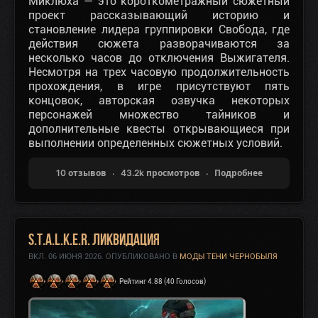
Миклюха — это короткометражный сюжетный
проект рассказывающий историю и
становление лидера группировки Свобода, где
действия сюжета разворачиваются за
несколько часов до отключения Выжигателя.
Несмотря на трех часовую продолжительность
прохождения, в игре присутствуют пять
концовок, авторская озвучка некоторых
персонажей множество тайников и
дополнительные квесты открывающиеся при
выполнении определенных сюжетных условий.
10 отзывов
43.2k просмотров
Подробнее
S.T.A.L.K.E.R. Ликвидация
ВКЛ.
06 ИЮНЯ 2026
. ОПУБЛИКОВАНО В
МОДЫ ТЕНИ ЧЕРНОБЫЛЯ
Рейтинг 4.88 (40 Голосов)