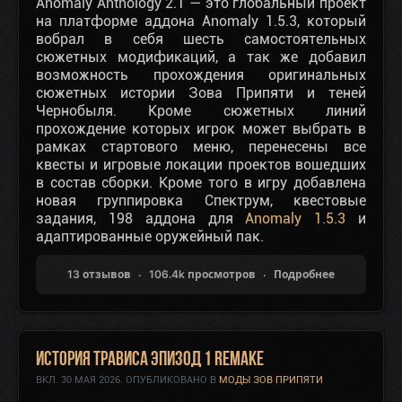
Anomaly Anthology 2.1 — это глобальный проект
на платформе аддона Anomaly 1.5.3, который
вобрал в себя шесть самостоятельных
сюжетных модификаций, а так же добавил
возможность прохождения оригинальных
сюжетных истории Зова Припяти и теней
Чернобыля. Кроме сюжетных линий
прохождение которых игрок может выбрать в
рамках стартового меню, перенесены все
квесты и игровые локации проектов вошедших
в состав сборки. Кроме того в игру добавлена
новая группировка Спектрум, квестовые
задания, 198 аддона для
Anomaly 1.5.3
и
адаптированные оружейный пак.
13 отзывов
106.4k просмотров
Подробнее
История Трависа Эпизод 1 Remake
ВКЛ.
30 МАЯ 2026
. ОПУБЛИКОВАНО В
МОДЫ ЗОВ ПРИПЯТИ