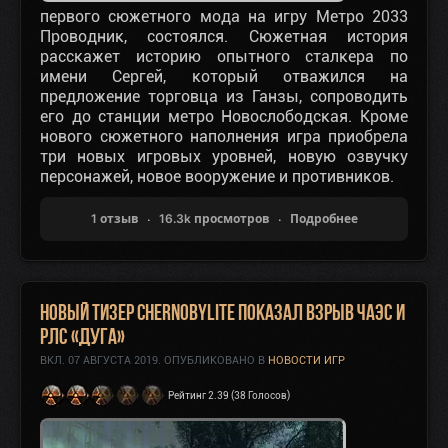
первого сюжетного мода на игру Метро 2033
Проводник, состоялся. Сюжетная история
расскажет историю опытного сталкера по
имени Сергей, который отважился на
предложение торговца из Ганзы, сопроводить
его до станции метро Новослободская. Кроме
нового сюжетного наполнения игра приобрела
три новых игровых уровней, новую озвучку
персонажей, новое вооружение и противников.
1 отзыв
16.3k просмотров
Подробнее
Новый тизер Chernobylite показал взрыв ЧАЭС и
РЛС «Дуга»
ВКЛ.
07 АВГУСТА 2019
. ОПУБЛИКОВАНО В
НОВОСТИ ИГР
Рейтинг 2.39 (38 Голосов)