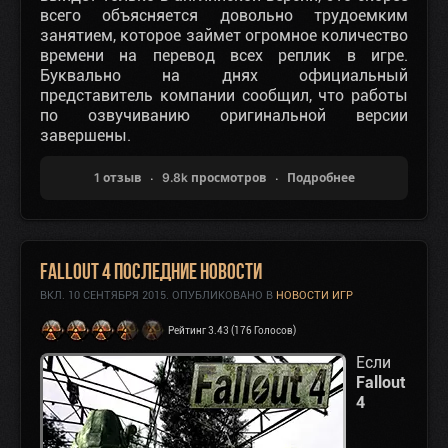
всего объясняется довольно трудоемким
занятием, которое займет огромное количество
времени на перевод всех реплик в игре.
Буквально на днях официальный
представитель компании сообщил, что работы
по озвучиванию оригинальной версии
завершены.
1 отзыв
9.8k просмотров
Подробнее
Fallout 4 последние новости
ВКЛ.
10 СЕНТЯБРЯ 2015
. ОПУБЛИКОВАНО В
НОВОСТИ ИГР
Рейтинг 3.43 (176 Голосов)
Если
Fallout
4