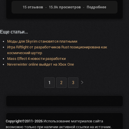
15 отзывов
15.9k просмотров
Подробнее
Еще статьи...
Моды для Skyrim становятся платными
Игра Riftlight от разработчиков Rust позиционирована как
космический шутер
Mass Effect 4 новости разработки
Neverwinter online выйдет на Xbox One
»
1
2
3
Copyright©2011-2026
Использование материалов сайта
возможно только при наличии активной ссылки на источник.