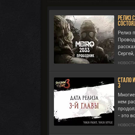
Релиз 
состоя
Релиз 
Провод
расска
Сергей
НОВОСТИ
Стало и
3
Многие 
нем ра
продол
- это в
НОВОСТИ