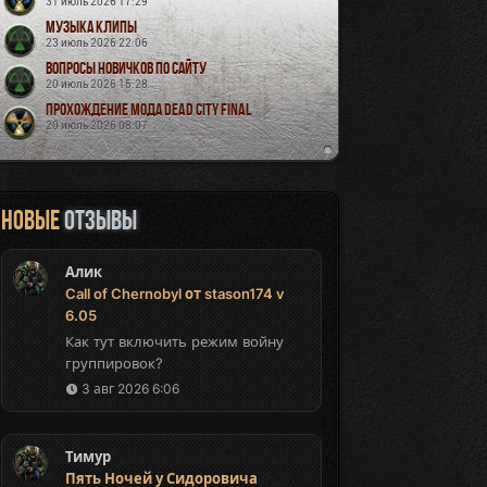
31 июль 2026 17:29
Музыка Клипы
23 июль 2026 22:06
Вопросы новичков по сайту
20 июль 2026 15:28
Прохождение мода Dead City Final
20 июль 2026 08:07
Новые
отзывы
Алик
Call of Chernobyl от stason174 v
6.05
Как тут включить режим войну
группировок?
3 авг 2026 6:06
Тимур
Пять Ночей у Сидоровича