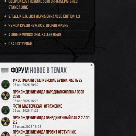
Oblivion Lost Remake Semi Official Patches:
Standalone
S.T.A.L.K.E.R. Lost Alpha Enhanced Edition 1.3
Чужой среди чужих 2: Вторая жизнь
Alone in Windstorm: Fallen Bear
Dead City Final
Форум
новое в темах
У Костра или Сталкерские будни. Часть 22
06 авг 2026 20:32
Прохождение мода Народная Солянка OGSR
2026
06 авг 2026 16:23
Фото-мастерская - Отражение
05 авг 2026 11:29
Прохождение мода Обьединенный Пак 2.2 / ОП
2.2
31 июль 2026 18:23
Прохождение мода Проект Отступник