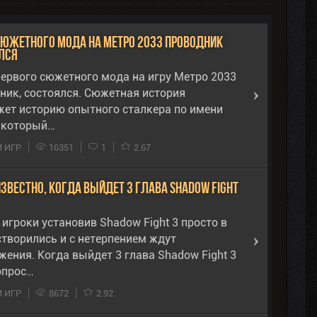
сюжетного мода на Метро 2033 Проводник
лся
первого сюжетного мода на игру Метро 2033
ник, состоялся. Сюжетная история
жет историю опытного сталкера по имени
, который…
 ИГР
16351
1
2.67
звестно, когда выйдет 3 глава Shadow Fight
игроки установив Shadow Fight 3 просто в
створились и с нетерпением ждут
жения. Когда выйдет 3 глава Shadow Fight 3
опрос…
 ИГР
8672
2.92