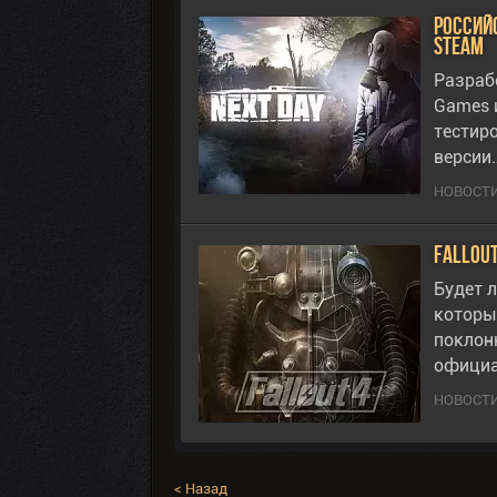
Россий
Steam
Разраб
Games 
тестир
версии
НОВОСТИ
Fallout
Будет л
которы
поклон
официа
НОВОСТИ
< Назад