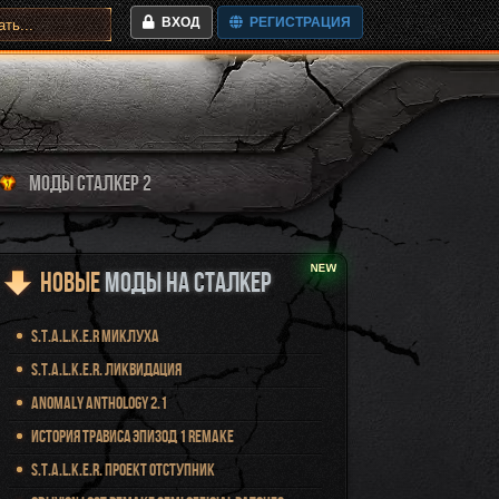
ВХОД
РЕГИСТРАЦИЯ
МОДЫ СТАЛКЕР 2
Новые
Моды на Сталкер
S.T.A.L.K.E.R Миклуха
S.T.A.L.K.E.R. Ликвидация
Anomaly Anthology 2.1
История Трависа Эпизод 1 Remake
S.T.A.L.K.E.R. Проект Отступник