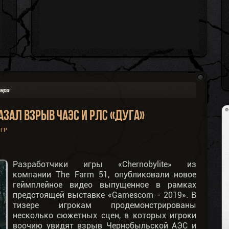
мира
азал взрыв ЧАЭС и РЛС «Дуга»
ГР
Разработчики игры «Chernobylite» из
компании The Farm 51, опубликовали новое
геймплейное видео выпущенное в рамках
предстоящей выставке «Gamescom - 2019». В
тизере игрокам продемонстрированы
несколько сюжетных сцен, в которых игроки
воочию увидят взрыв Чернобыльской АЭС и