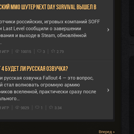
ский ММО Шутер Next Day Survival вышел в
отчики российских, игровых компаний SOFF
и Last Level сообщили о завершении
ования и выходе в Steam, обновлённой
…
 ИГР
10015
3
2.79
 4 будет ли русская озвучка?
и русская озвучка Fallout 4 — это вопрос,
й стал волновать огромную армию
ников вселенной, практически сразу после
льного…
 ИГР
9829
1
3.34
Вперед >