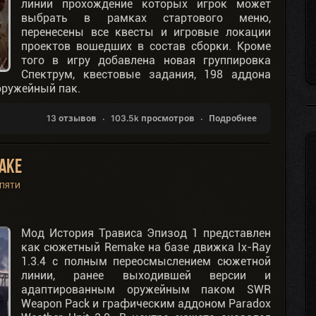
линий прохождение которых игрок может
выбрать в рамках стартового меню,
перенесены все квесты и игровые локации
проектов вошедших в состав сборки. Кроме
того в игру добавлена новая группировка
Спектрум, квестовые задания, 198 аддона
оружейный пак.
13 отзывов
103.5k просмотров
Подробнее
ake
ПЯТИ
Мод История Трависа Эпизод 1 представлен
как сюжетный Remake на базе движка Ix-Ray
1.3.4 с полным переосмыслением сюжетной
линии, ранее выходившей версии и
адаптированным оружейным паком SWR
Weapon Pack и графическим аддоном Paradox