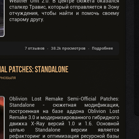
Weather Unit 2.0. В центре сюжета оказался
сталкер Травис, который отправляется в Зону
отчуждения, чтобы найти и помочь своему
старому другу.
7 отзывов
38.2k просмотров
Подробнее
cial Patches: Standalone
ЕРНОБЫЛЯ
Oblivion Lost Remake Semi-Official Patches:
Standalone - сюжетная модификация,
построенная на базе аддона Oblivion Lost
Remake 3.0 и модернизированного гибридного
движка X-Ray версий 1.0 и 1.6. Основной
целью Standalone версии является
рефакторинг и оптимизация ресурсной базы