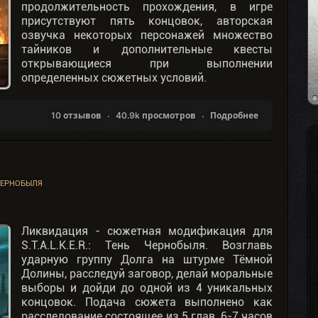
продолжительность прохождения, в игре
присутствуют пять концовок, авторская
озвучка некоторых персонажей множество
тайников и дополнительные квесты
открывающиеся при выполнении
определенных сюжетных условий.
10 отзывов
40.9k просмотров
Подробнее
ЧЕРНОБЫЛЯ
Ликвидация - сюжетная модификация для
S.T.A.L.K.E.R.: Тень Чернобыля. Возглавь
ударную группу Долга на штурме Тёмной
Долины, расследуй заговор, делай моральные
выборы и дойди до одной из 4 уникальных
концовок. Подача сюжета выполнено как
расследование состоящее из 5 глав, 6-7 часов