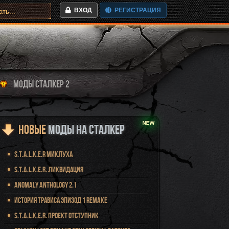
ВХОД
РЕГИСТРАЦИЯ
МОДЫ СТАЛКЕР 2
Новые
Моды на Сталкер
S.T.A.L.K.E.R Миклуха
S.T.A.L.K.E.R. Ликвидация
Anomaly Anthology 2.1
История Трависа Эпизод 1 Remake
S.T.A.L.K.E.R. Проект Отступник