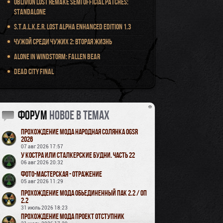
Oblivion Lost Remake Semi Official Patches:
Standalone
S.T.A.L.K.E.R. Lost Alpha Enhanced Edition 1.3
Чужой среди чужих 2: Вторая жизнь
Alone in Windstorm: Fallen Bear
Dead City Final
Форум
новое в темах
Прохождение мода Народная Солянка OGSR
2026
07 авг 2026 17:57
У Костра или Сталкерские будни. Часть 22
06 авг 2026 20:32
Фото-мастерская - Отражение
05 авг 2026 11:29
Прохождение мода Обьединенный Пак 2.2 / ОП
2.2
31 июль 2026 18:23
Прохождение мода Проект Отступник