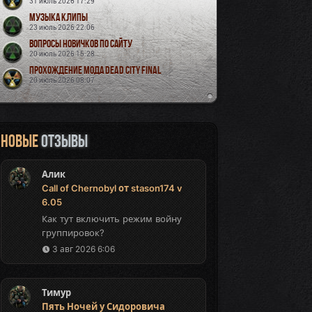
31 июль 2026 17:29
Музыка Клипы
23 июль 2026 22:06
Вопросы новичков по сайту
20 июль 2026 15:28
Прохождение мода Dead City Final
20 июль 2026 08:07
Новые
отзывы
Алик
Call of Chernobyl от stason174 v
6.05
Как тут включить режим войну
группировок?
3 авг 2026 6:06
Тимур
Пять Ночей у Сидоровича