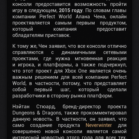
консоли предоставится возможность пройти
игру в следующем,
2015 году
. По словам главы
компании Perfect World Алана Чена, онлайн
проектявляется самым первым продуктом,
который компания предоставит
обладателям приставок.
К тому же, Чен заявил, что все консоли отлично
справляются с динамичными сетевыми
проектами, где нужна мгновенная реакция
и игрока, и платформы, а также подчеркнул,
что этот проект для Xbox One является очень
важным решением для всей компании Perfect
World, в
частности, потому, что представляет
собой первый шаг, который сделали
разработчики в сторону рынка платформ.
Нэйтан Стюард, бренд-директор проекта
Dungeons & Dragons, также прокомментировал
данную новость. В частности, он заявил, что
само создание продукта
Neverwinter
для
совершенно новой консоли является самой
интересной новостью этого года для всех тех,