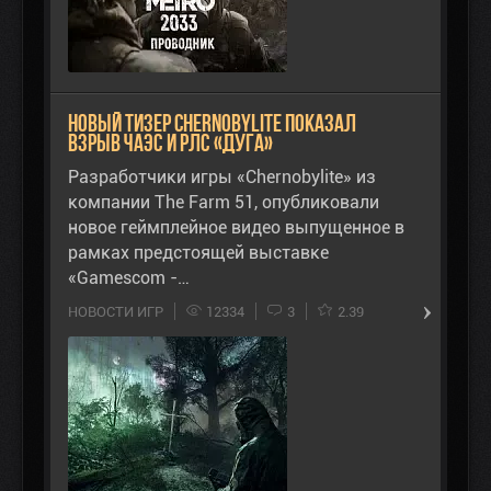
Новый тизер Chernobylite показал
взрыв ЧАЭС и РЛС «Дуга»
Разработчики игры «Chernobylite» из
компании The Farm 51, опубликовали
новое геймплейное видео выпущенное в
рамках предстоящей выставке
«Gamescom -…
НОВОСТИ ИГР
12334
3
2.39