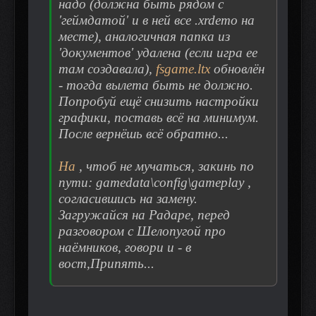
надо (должна быть рядом с
'геймдатой' и в ней все .xrdemo на
месте), аналогичная папка из
'документов' удалена (если игра ее
там создавала),
fsgame.ltx
обновлён
- тогда вылета быть не должно.
Попробуй ещё снизить настройки
графики, поставь всё на минимум.
После вернёшь всё обратно...
На
, чтоб не мучаться, закинь по
пути: gamedata\config\gameplay ,
согласившись на замену.
Загружайся на Радаре, перед
разговором с Шелопугой про
наёмников, говори и - в
вост,Припять...