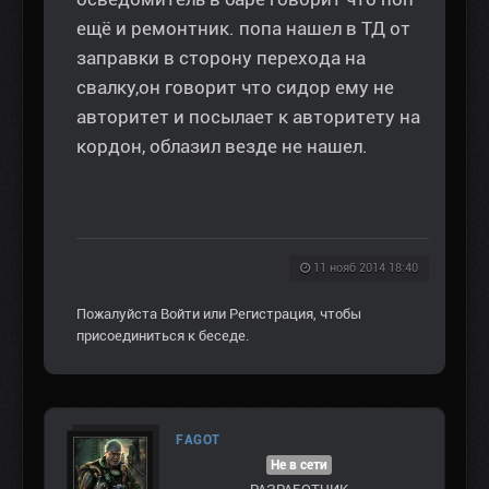
ещё и ремонтник. попа нашел в ТД от
заправки в сторону перехода на
свалку,он говорит что сидор ему не
авторитет и посылает к авторитету на
кордон, облазил везде не нашел.
11 нояб 2014 18:40
Пожалуйста
Войти
или
Регистрация
, чтобы
присоединиться к беседе.
FAGOT
Не в сети