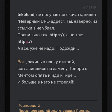
#113119
tekblend
, не получается скачать, пишет:
"Неверный URL-адрес". Ты, наверно, из
ссылки s не убрал.
Правильно так:
https://
, а не так:
http
s
://
.
А всё, уже не надо. Подожди...
Вот
, закинь в папку с игрой,
согласившись на замену. Говори с
Ментом опять и иди к Гире...
И больше в него не стреляй!
Равновесие-2.
Проект виртуальной реконструкции г.Припять.