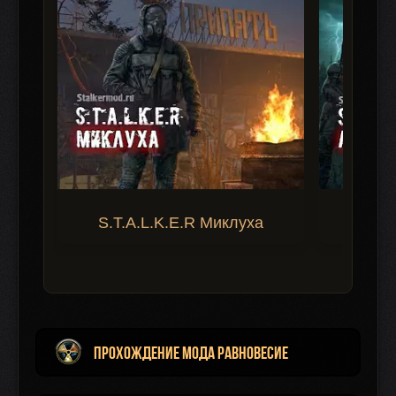
S.T.A.L.K.E.R Миклуха
S.T.A.
Прохождение мода Равновесие