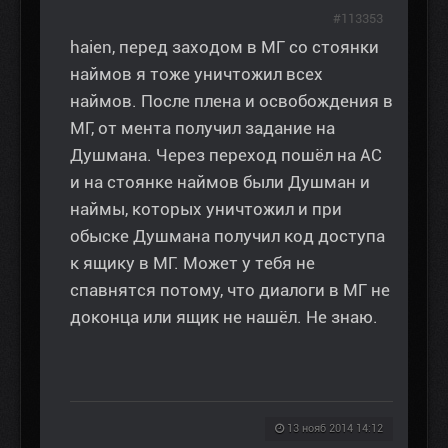
#113353
haien, перед заходом в МГ со стоянки
наймов я тоже уничтожил всех
наймов. После плена и освобождения в
МГ, от мента получил задание на
Душмана. Через переход пошёл на АС
и на стоянке наймов были Душман и
наймы, которых уничтожил и при
обыске Душмана получил код доступа
к ящику в МГ. Может у тебя не
спавнятся потому, что диалоги в МГ не
доконца или ящик не нашёл. Не знаю.
13 нояб 2014 14:12