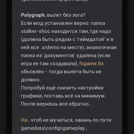
Polygraph
, вылет без лога?
Если мод установлен верно: папка
stalker-shoc находится там, где надо
(должна быть рядом с 'геймдатой' и в
ней все .xrdemo на месте), аналогичная
папка из 'документов' удалена (если
игра ее там создавала),
fsgame.ltx
обновлён - тогда вылета быть не
должно.
Попробуй ещё снизить настройки
графики, поставь всё на минимум.
После вернёшь всё обратно...
На
, чтоб не мучаться, закинь по пути:
gamedata\config\gameplay ,