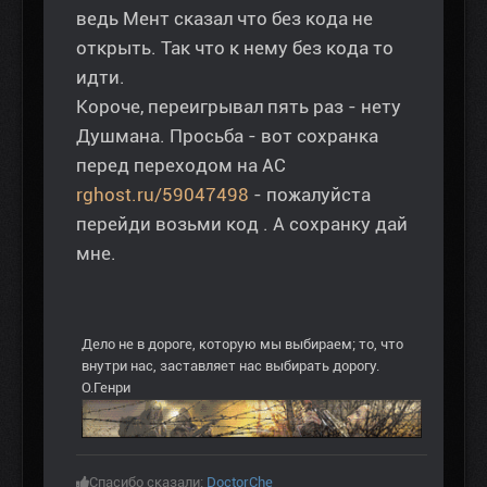
ведь Мент сказал что без кода не
открыть. Так что к нему без кода то
идти.
Короче, переигрывал пять раз - нету
Душмана. Просьба - вот сохранка
перед переходом на АС
rghost.ru/59047498
- пожалуйста
перейди возьми код . А сохранку дай
мне.
Дело не в дороге, которую мы выбираем; то, что
внутри нас, заставляет нас выбирать дорогу.
О.Генри
Спасибо сказали:
DoctorChe