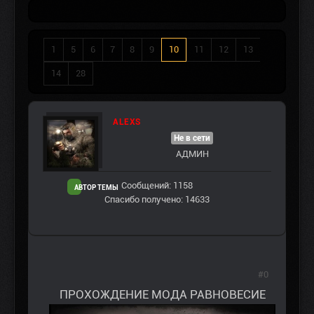
1
5
6
7
8
9
10
11
12
13
14
28
ALEXS
Не в сети
АДМИН
Сообщений: 1158
АВТОР ТЕМЫ
Спасибо получено: 14633
#0
ПРОХОЖДЕНИЕ МОДА РАВНОВЕСИЕ