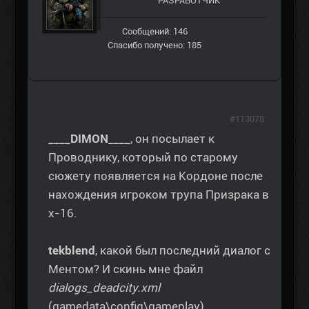
РАЗРАБОТЧИК
Сообщений: 146
Спасибо получено: 185
#113078
____DIMON____
, он посылает к
Проводнику, который по старому
сюжету появляется на Кордоне после
нахождения игроком трупа Призрака в
х-16.
tekblend
, какой был последний диалог с
Ментом? И скинь мне файл
dialogs_deadcity.xml
(gamedata\config\gameplay).