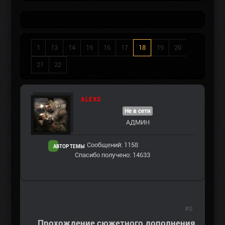
1
13
14
15
16
17
18
19
20
21
22
ALEXS
Не в сети
АДМИН
Сообщений: 1158
АВТОР ТЕМЫ
Спасибо получено: 14633
#0
Прохождение сюжетного дополнения