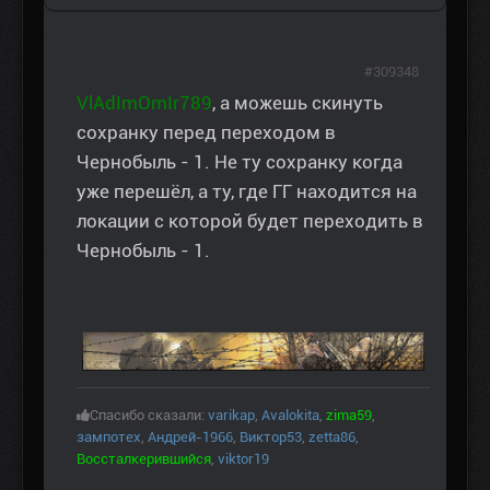
#309348
VlAdImOmIr789
, а можешь скинуть
сохранку перед переходом в
Чернобыль - 1. Не ту сохранку когда
уже перешёл, а ту, где ГГ находится на
локации с которой будет переходить в
Чернобыль - 1.
Спасибо сказали:
varikap
,
Avalokita
,
zima59
,
зампотех
,
Андрей-1966
,
Виктор53
,
zetta86
,
Воссталкерившийся
,
viktor19