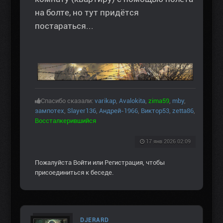
на болте, но тут придётся
постараться...
Спасибо сказали:
varikap
,
Avalokita
,
zima59
,
mby
,
зампотех
,
Slayer136
,
Андрей-1966
,
Виктор53
,
zetta86
,
Воссталкерившийся
17 янв 2026 02:09
Пожалуйста
Войти
или
Регистрация
, чтобы
присоединиться к беседе.
DJERARD