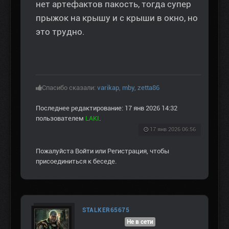
нет артефактов пакость, тогда супер
прыжок на крышу и с крыши в окно, но
это трудно.
Спасибо сказали:
varikap
,
mby
,
zetta86
Последнее редактирование: 17 янв 2026 14:32
пользователем
LAKI
.
17 янв 2026 06:56
Пожалуйста
Войти
или
Регистрация
, чтобы
присоединиться к беседе.
STALKER65675
Не в сети