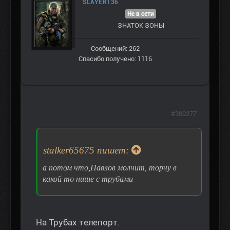
SLAYER136
Не в сети
ЗНАТОК ЗОНЫ
Сообщений: 262
Спасибо получено: 1116
#309277
stalker65675 пишет:
а потом что,Павлов молчит, торчу в
какой то нише с трубами
На Трубах телепорт.