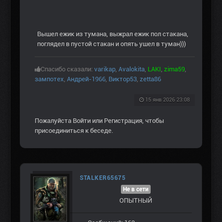
Вышел ежик из тумана, выжрал ежик пол стакана,
поглядел в пустой стакан и опять ушел в туман)))
Спасибо сказали:
varikap
,
Avalokita
,
LAKI
,
zima59
,
зампотех
,
Андрей-1966
,
Виктор53
,
zetta86
15 янв 2026 23:08
Пожалуйста
Войти
или
Регистрация
, чтобы
присоединиться к беседе.
STALKER65675
Не в сети
ОПЫТНЫЙ