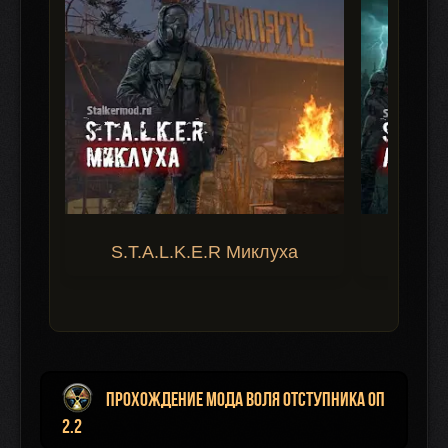
S.T.A.L.K.E.R Миклуха
S.T.A.
Прохождение мода Воля Отступника ОП
2.2