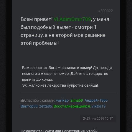
#309322
Всем привет!
VLAdimOmir789
, у меня
был подобный вылет- смотри 1
страницу, а на второй мое решение
этой проблемы!
Вам звонят от Бога — запишите номер! Да, погоди
немного,я ж еще не помер. Дай мне это царство
выпить до конца.
Эх, жалко нет лекарства супротив свинца!
Спасибо сказали:
varikap
,
zima59
,
Андрей-1966
,
Виктор53
,
zetta86
,
Воссталкерившийся
,
viktor19
23 янв 2026 10:37
Пожалуйста
Войти
или
Регистрация
, чтобы