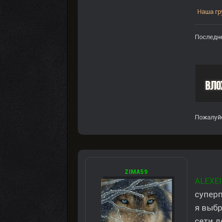
Наша гр
Последне
Вло
Пожалуй
ZIMA59
ALEXEI
супер
я выбр
сети д