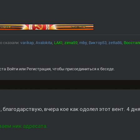
о сказали:
varikap
,
Avalokita
,
LAKI
,
zima59
,
mby
,
Виктор53
,
zetta86
,
Восстал
ста
Войти
или
Регистрация
, чтобы присоединиться к беседе.
9
, благодарствую, вчера кое как одолел этот вент. 4 дн
аем ник адресата.