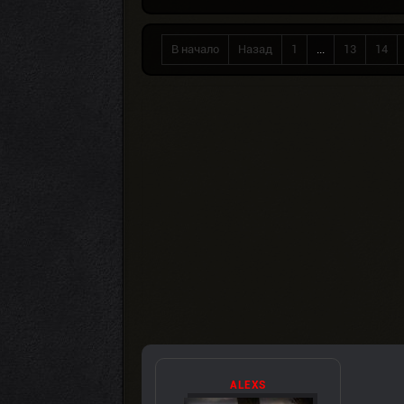
В начало
Назад
1
...
13
14
ALEXS