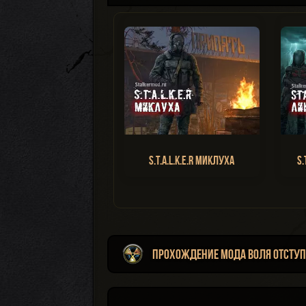
S.T.A.L.K.E.R Миклуха
S.
Прохождение мода Воля Отступн