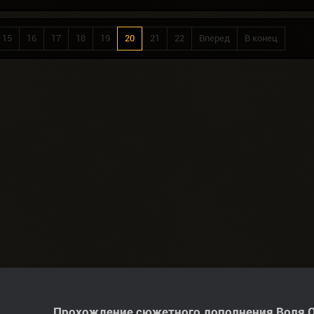
15
16
17
18
19
20
21
22
Вперед
В конец
Прохождение сюжетного дополнения Воля О