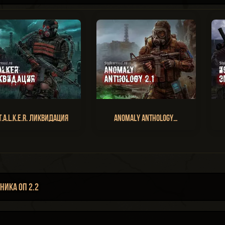
T.A.L.K.E.R. Ликвидация
Anomaly Anthology…
ика ОП 2.2