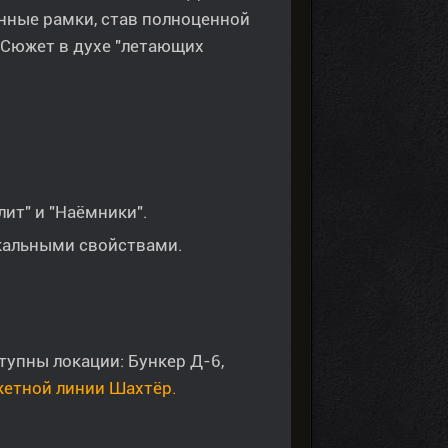
нные рамки, став полноценной
 Сюжет в духе "летающих
.
ит" и "Наёмники".
кальными свойствами.
упны локации: Бункер Д-6,
жетной линии Шахтёр.