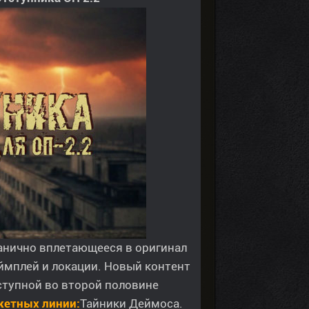
ганично вплетающееся в оригинал
еймплей и локации. Новый контент
ступной во второй половине
жетных линии:
Тайники Деймоса.