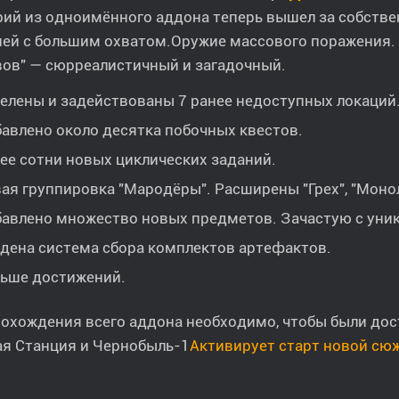
ий из одноимённого аддона теперь вышел за собстве
ией с большим охватом.Оружие массового поражения.
вов" — сюрреалистичный и загадочный.
елены и задействованы 7 ранее недоступных локаций
авлено около десятка побочных квестов.
ее сотни новых циклических заданий.
ая группировка "Мародёры". Расширены "Грех", "Монол
авлено множество новых предметов. Зачастую с уни
дена система сбора комплектов артефактов.
ьше достижений.
охождения всего аддона необходимо, чтобы были дост
ая Станция и Чернобыль-1
Активирует старт новой сю