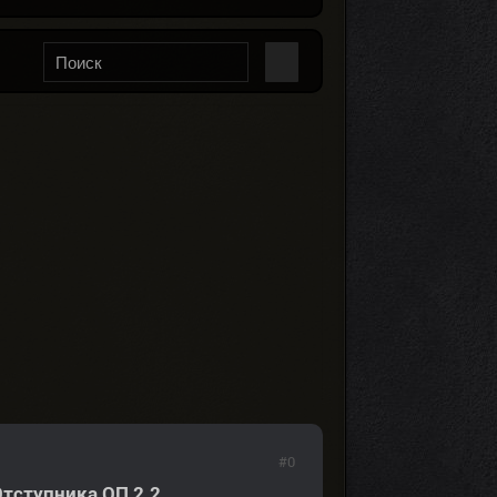
#0
тступника ОП 2.2