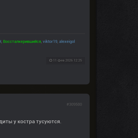
Н
,
Воссталкерившийся
,
viktor19
,
alexeigol
11 фев 2026 12:25
#309580
ндиты у костра тусуются.