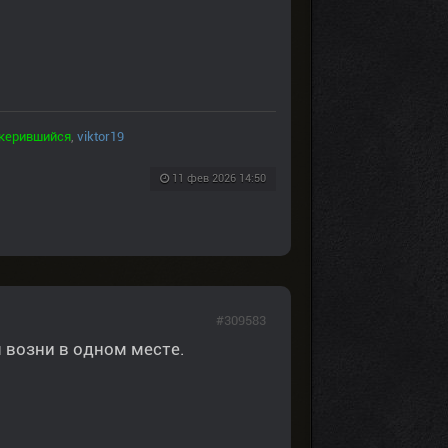
керившийся
,
viktor19
11 фев 2026 14:50
#309583
я возни в одном месте.