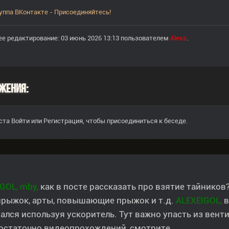
уппа ВКонтакте - Присоединяйтесь!
е редактирование: 03 июнь 2026 13:13 пользователем
Alexs
.
жения:
ста
Войти
или
Регистрация
, чтобы присоединиться к беседе.
GOL, mby,
как в посте рассказать про взятие тайнико
прыжок, арты, повышающие прыжок и т.д.
ALEXEIGOL,
в
ался используя ускоритель. Тут важно упасть из венти
остаточно видеопрохождений, смотрите.