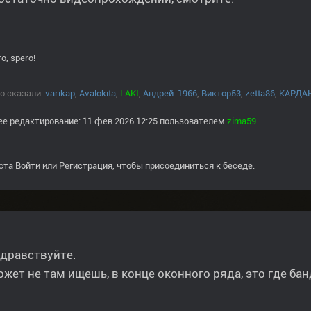
o, spero!
о сказали:
varikap
,
Avalokita
,
LAKI
,
Андрей-1966
,
Виктор53
,
zetta86
,
КАРДА
е редактирование: 11 фев 2026 12:25 пользователем
zima59
.
ста
Войти
или
Регистрация
, чтобы присоединиться к беседе.
дравствуйте.
жет не там ищешь, в конце оконного ряда, это где ба