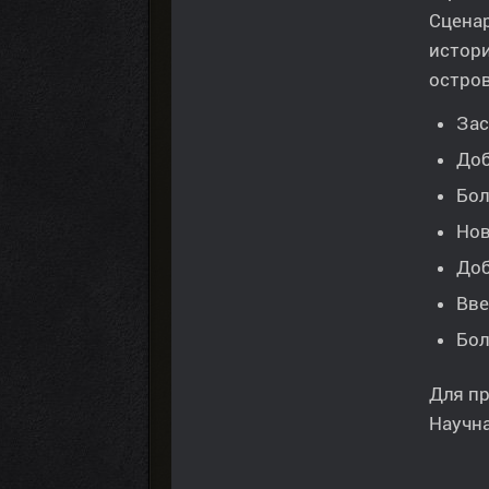
Сценар
истор
остро
Зас
Доб
Бол
Нов
Доб
Вве
Бол
Для пр
Научн