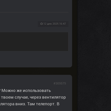
12 дек 2025 16:47
#309579
в? Можно же использовать
 твоем случае, через вентилятор
лятора вниз. Там телепорт. В