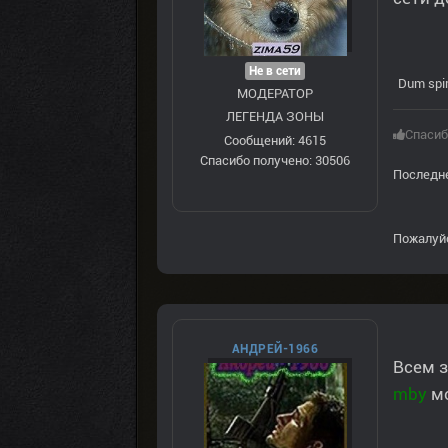
Не в сети
Dum spir
МОДЕРАТОР
ЛЕГЕНДА ЗОНЫ
Спасиб
Сообщений: 4615
Спасибо получено: 30506
Последне
Пожалуй
АНДРЕЙ-1966
Всем з
mby
мо