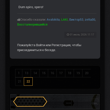
Dum spiro, spero!
Спасибо сказали:
Avalokita
,
LAKI
,
Виктор53
,
zetta86
,
Воссталкерившийся
01 июль 2026 11:17
Пожалуйста
Войти
или
Регистрация
, чтобы
присоединиться к беседе.
1
13
14
15
16
17
18
19
20
21
22
Сталкеров в Зоне