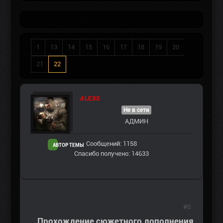
1
13
14
15
16
17
18
19
20
21
22
ALEXS
Не в сети
АДМИН
Сообщений: 1158
АВТОР ТЕМЫ
Спасибо получено: 14633
#0
Прохождение сюжетного дополнения