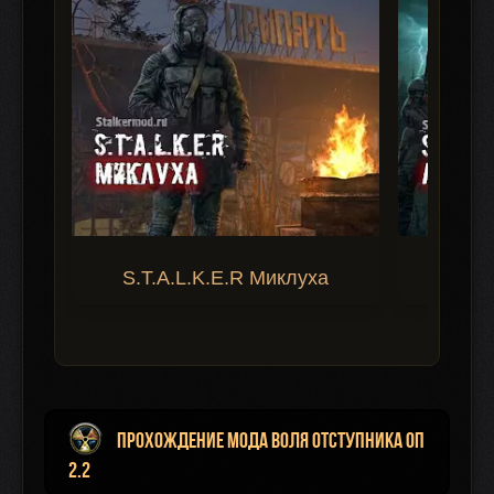
S.T.A.L.K.E.R Миклуха
S.T.A.
Прохождение мода Воля Отступника ОП
2.2