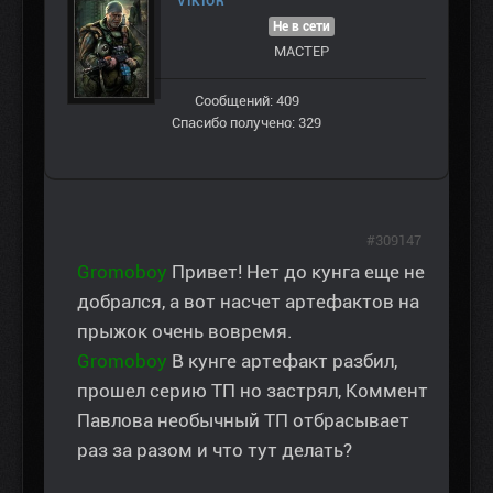
VIKIOR
Не в сети
МАСТЕР
Сообщений: 409
Спасибо получено: 329
#309147
Gromoboy
Привет! Нет до кунга еще не
добрался, а вот насчет артефактов на
прыжок очень вовремя.
Gromoboy
В кунге артефакт разбил,
прошел серию ТП но застрял, Коммент
Павлова необычный ТП отбрасывает
раз за разом и что тут делать?