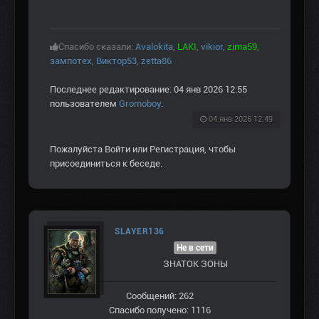
Спасибо сказали:
Avalokita
,
LAKI
,
vikior
,
zima59
,
зампотех
,
Виктор53
,
zetta86
Последнее редактирование: 04 янв 2026 12:55
пользователем
Gromoboy
.
04 янв 2026 12:49
Пожалуйста
Войти
или
Регистрация
, чтобы
присоединиться к беседе.
SLAYER136
Не в сети
ЗНАТОК ЗОНЫ
Сообщений: 262
Спасибо получено: 1116