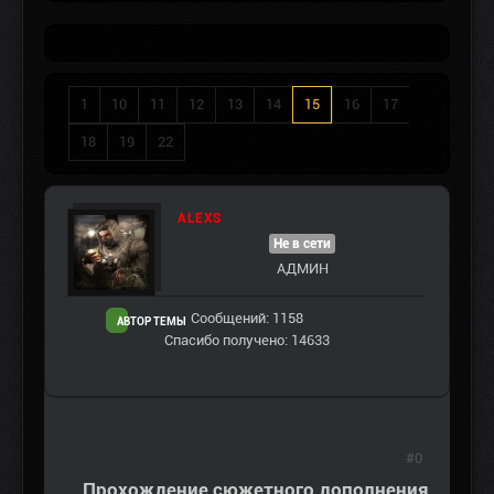
1
10
11
12
13
14
15
16
17
18
19
22
ALEXS
Не в сети
АДМИН
Сообщений: 1158
АВТОР ТЕМЫ
Спасибо получено: 14633
#0
Прохождение сюжетного дополнения