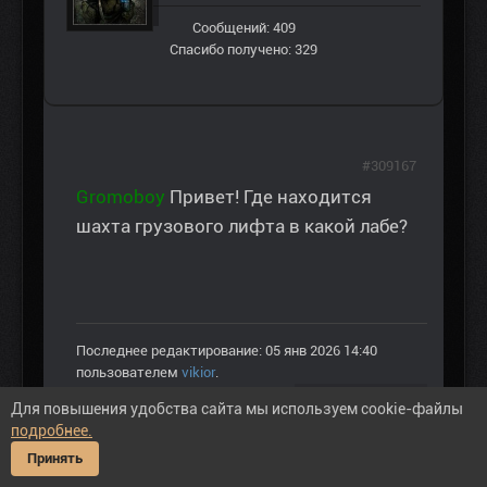
Сообщений: 409
Спасибо получено: 329
#309167
Gromoboy
Привет! Где находится
шахта грузового лифта в какой лабе?
Последнее редактирование: 05 янв 2026 14:40
пользователем
vikior
.
05 янв 2026 14:38
Для повышения удобства сайта мы используем cookie-файлы
подробнее.
Пожалуйста
Войти
или
Регистрация
, чтобы
Принять
присоединиться к беседе.