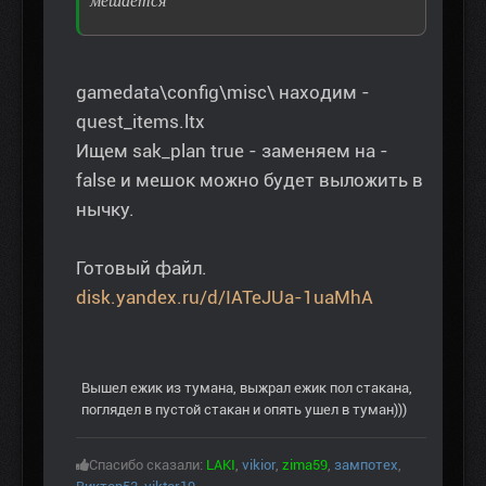
мешается
gamedata\config\misc\ находим -
quest_items.ltx
Ищем sak_plan true - заменяем на -
false и мешок можно будет выложить в
нычку.
Готовый файл.
disk.yandex.ru/d/IATeJUa-1uaMhA
Вышел ежик из тумана, выжрал ежик пол стакана,
поглядел в пустой стакан и опять ушел в туман)))
Спасибо сказали:
LAKI
,
vikior
,
zima59
,
зампотех
,