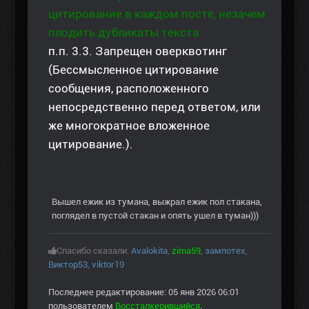
цитирование в каждом посте, незачем
плодить дубликаты текста.
п.п. 3.3. Запрещен оверквотинг
(Бессмысленное цитирование
сообщения, расположенного
непосредственно перед ответом, или
же многократное вложенное
цитирование.).
Вышел ежик из тумана, выжрал ежик пол стакана,
поглядел в пустой стакан и опять ушел в туман)))
Спасибо сказали:
Avalokita
,
zima59
,
зампотех
,
Виктор53
,
viktor19
Последнее редактирование: 05 янв 2026 06:01
пользователем
Воссталкерившийся
.