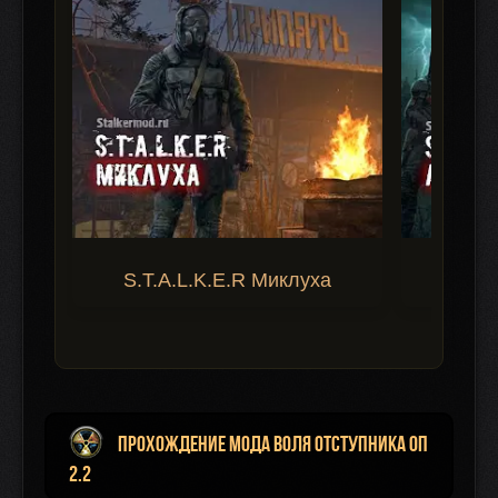
S.T.A.L.K.E.R Миклуха
S.T.A.
Прохождение мода Воля Отступника ОП
2.2