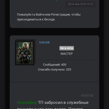
04 янв 2026 15:57
Пожалуйста
Войти
или
Регистрация
, чтобы
присоединиться к беседе.
VIKIOR
Не в сети
МАСТЕР
Сообщений: 409
Спасибо получено: 329
#309158
Gromoboy
ТП забросил в служебные