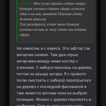
viktor19
Это я уже прошел сейчас вокруг
бункера ученных сбиваю сферы остался
один и ни как, коммент Павлова сбить
болтом навесом.
Тут разобрался, а вот около бункера
ученных ни как не могу сбить последнюю
сферу.
Не навесом, а с навеса. Это афтор так
ангарчик назвал. Там два серых
ангарчика между ними костер с
учеными. С забора перелазь на дерево,
потом на крышу ангара. Я с правого
(если смотреть с забора) перепрыгнул
на дерево с последней фиговиной и
там лазил по веткам пока не выбрал
позицию. Можно с дерева перелезть и
на бункер. Только арты на прыжок