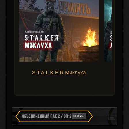
S.T.A.L.K.E.R Миклуха
S.T.A.
ОБЪЕДИНЕННЫЙ ПАК 2 / ОП-2
(9 ТЕМЫ)