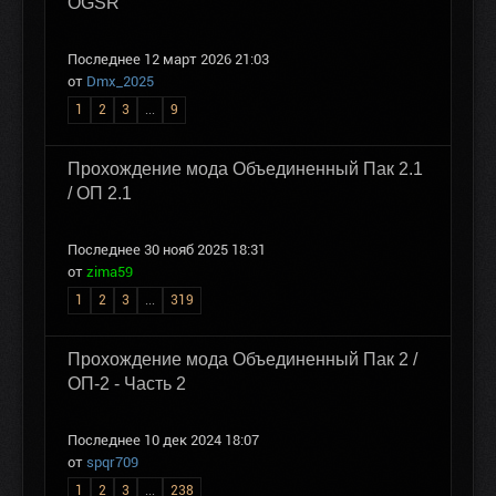
OGSR
Последнее 12 март 2026 21:03
от
Dmx_2025
1
2
3
...
9
Прохождение мода Объединенный Пак 2.1
/ ОП 2.1
Последнее 30 нояб 2025 18:31
от
zima59
1
2
3
...
319
Прохождение мода Объединенный Пак 2 /
ОП-2 - Часть 2
Последнее 10 дек 2024 18:07
от
spqr709
1
2
3
...
238