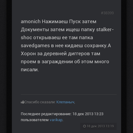
#38399
amonich Нажимаеш Пуск затем
Документы затем ищеш папку stalker-
shoc открываеш ее там папка
savedgames в нее кидаеш сохранку.А
Хорон за деревней диггеров там
проем в заграждении об этом много
писали.
Спасибо сказали:
Клепаныч
,
Последнее редактирование: 18 дек 2013 13:23
пользователем
varikap
.
18 дек 2013 13:19