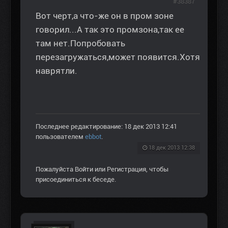
#38387
Вот черт,а что-же он в пром зоне
говорил...А так это промзона,так ее
там нет.Попробовать
перезагружаться,может появится.Хотя
наврятли.
Последнее редактирование: 18 дек 2013 12:41
пользователем
ebbot
.
18 дек 2013 12:38
Пожалуйста
Войти
или
Регистрация
, чтобы
присоединиться к беседе.