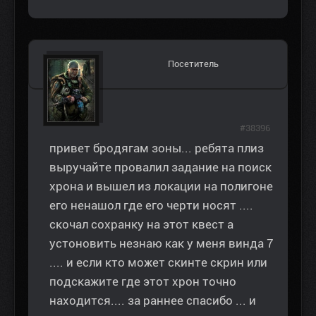
Посетитель
#38396
привет бродягам зоны... ребята плиз
выручайте провалил задание на поиск
хрона и вышел из локации на полигоне
его ненашол где его черти носят ....
скочал сохранку на этот квест а
устоновить незнаю как у меня винда 7
.... и если кто может скинте скрин или
подскажите где этот хрон точно
находится.... за раннее спасибо ... и