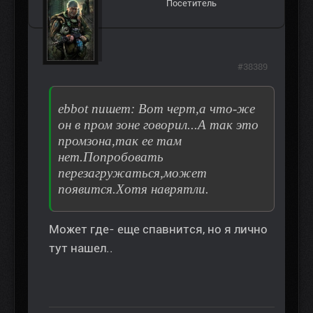
Посетитель
#38389
ebbot пишет: Вот черт,а что-же
он в пром зоне говорил...А так это
промзона,так ее там
нет.Попробовать
перезагружаться,может
появится.Хотя наврятли.
Может где- еще спавнится, но я лично
тут нашел..