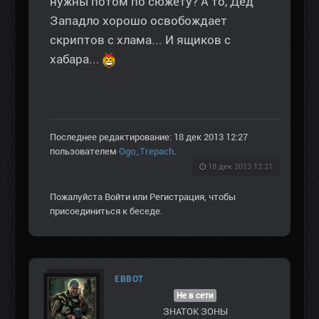
нужны потом по сюжету? А то, Дед
Западло хорошо освобождает
скриптов с хлама... И ящиков с
хабара...
Последнее редактирование: 18 дек 2013 12:27
пользователем
Ogo_Trepach
.
18 дек 2013 12:21
Пожалуйста
Войти
или
Регистрация
, чтобы
присоединиться к беседе.
EBBOT
Не в сети
ЗНАТОК ЗОНЫ