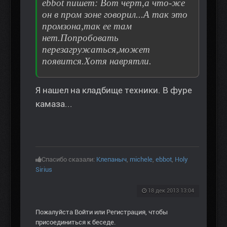
ebbot пишет: Вот черт,а что-же
он в пром зоне говорил...А так это
промзона,так ее там
нет.Попробовать
перезагружаться,может
появится.Хотя наврятли.
Я нашел на кладбище техники. В фуре
камаза...
Спасибо сказали:
Клепаныч
,
michele
,
ebbot
,
Holy
Sirius
18 дек 2013 13:04
Пожалуйста
Войти
или
Регистрация
, чтобы
присоединиться к беседе.