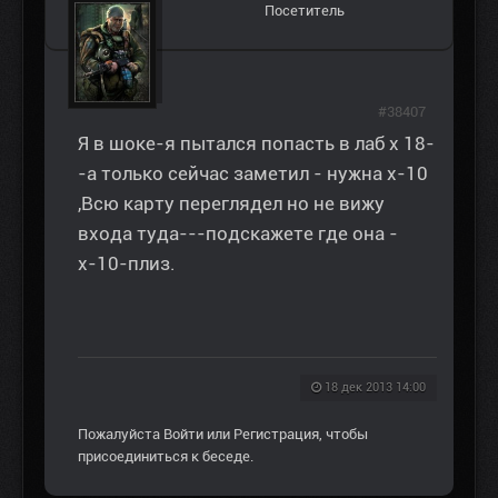
Посетитель
#38407
Я в шоке-я пытался попасть в лаб х 18-
-а только сейчас заметил - нужна х-10
,Всю карту переглядел но не вижу
входа туда---подскажете где она -
х-10-плиз.
18 дек 2013 14:00
Пожалуйста
Войти
или
Регистрация
, чтобы
присоединиться к беседе.