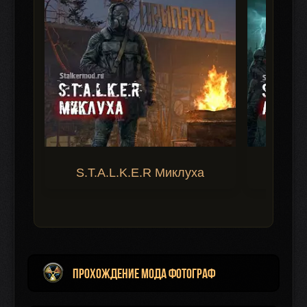
S.T.A.L.K.E.R Миклуха
S.T.A.
Прохождение мода ФОТОГРАФ