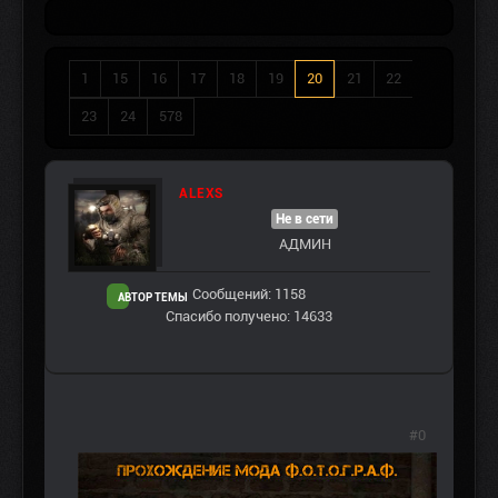
1
15
16
17
18
19
20
21
22
23
24
578
ALEXS
Не в сети
АДМИН
Сообщений: 1158
АВТОР ТЕМЫ
Спасибо получено: 14633
#0