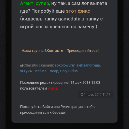
Агент_супер
, ну так, а сам лог вылета
где? Попробуй еще
этот фикс
(кидаешь папку gamedata в папку с
игрой, соглашаешься на замену ).
Наша группа ВКонтакте - Присоединяйтесь!
Спасибо сказали:
sokolowuriy
,
aleksandrmap
,
yury24
,
Recluse
,
Гусар
,
Holy Sirius
Последнее редактирование: 14 дек 2013 12:03
пользователем
Alexs
.
14 дек 2013 11:17
Пожалуйста
Войти
или
Регистрация
, чтобы
присоединиться к беседе.