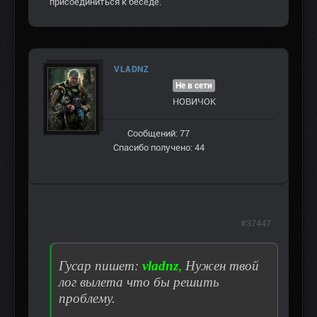
присоединиться к беседе.
VLADNZ
Не в сети
НОВИЧОК
Сообщений: 77
Спасибо получено: 44
#37447
Гусар пишет:
vladnz
,
Нужен твой
лог вылета что бы решить
проблему.