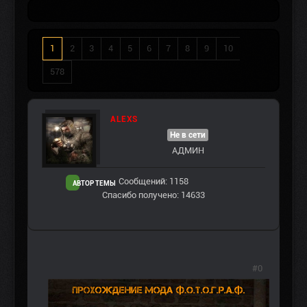
1
2
3
4
5
6
7
8
9
10
578
ALEXS
Не в сети
АДМИН
Сообщений: 1158
АВТОР ТЕМЫ
Спасибо получено: 14633
#0