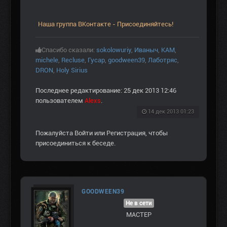
Наша группа ВКонтакте - Присоединяйтесь!
Спасибо сказали:
sokolowuriy
,
Иваныч
,
KAM
,
michele
,
Recluse
,
Гусар
,
goodween39
,
Лаботряс
,
DRON
,
Holy Sirius
Последнее редактирование: 25 дек 2013 12:46
пользователем
Alexs
.
14 дек 2013 01:23
Пожалуйста
Войти
или
Регистрация
, чтобы
присоединиться к беседе.
GOODWEEN39
Не в сети
МАСТЕР