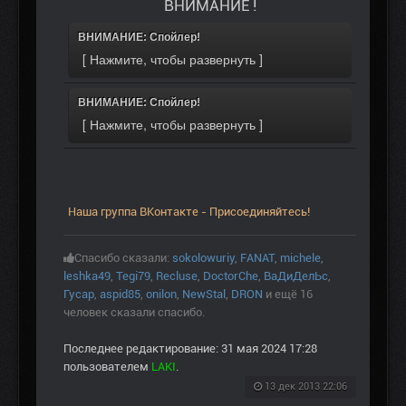
ВНИМАНИЕ !
ВНИМАНИЕ: Спойлер!
ВНИМАНИЕ: Спойлер!
Наша группа ВКонтакте - Присоединяйтесь!
Спасибо сказали:
sokolowuriy
,
FANAT
,
michele
,
leshka49
,
Tegi79
,
Recluse
,
DoctorChe
,
ВаДиДелЬс
,
Гусар
,
aspid85
,
onilon
,
NewStal
,
DRON
и ещё 16
человек сказали спасибо.
Последнее редактирование: 31 мая 2024 17:28
пользователем
LAKI
.
13 дек 2013 22:06