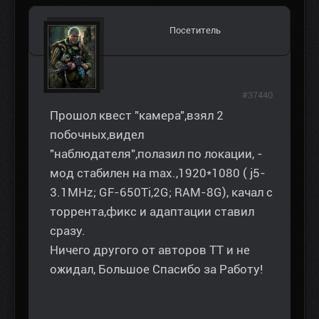
Посетитель
#37440
Прошол квест "камера",взял 2
побочных,видел
"наблюдателя",полазил по локации, -
мод стабилен на max.,1920*1080 ( j5-
3.1MHz; GF-650Ti,2G; RAM-8G), качал с
торрента,фикс и адаптации ставил
сразу.
Ничего другого от авторов ТТ и не
ожидал, Большое Спасибо за Работу!