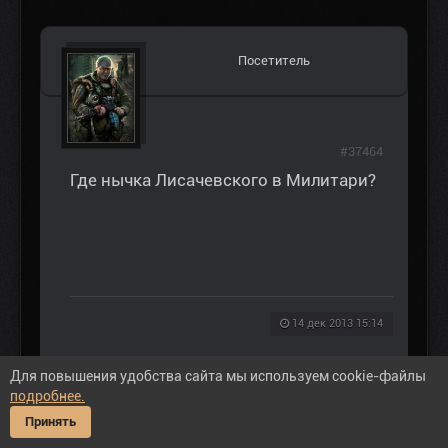
Посетитель
#37464
Где нычка Лисачевского в Милитари?
14 дек 2013 15:14
Пожалуйста
Войти
или
Регистрация
, чтобы
Для повышения удобства сайта мы используем cookie-файлы
присоединиться к беседе.
подробнее.
Принять