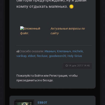
компу отдыхать маленько.
Актуальные вопросы по
сайту
Спасибо сказали:
Иваныч
,
Клепаныч
,
michele
,
varikap
,
ebbot
,
Recluse
,
goodween39
,
Holy Sirius
14 дек 2013 14:46
Пожалуйста
Войти
или
Регистрация
, чтобы
присоединиться к беседе.
EBBOT