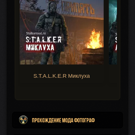
S.T.A.L.K.E.R Миклуха
S.T.A.
Прохождение мода ФОТОГРАФ