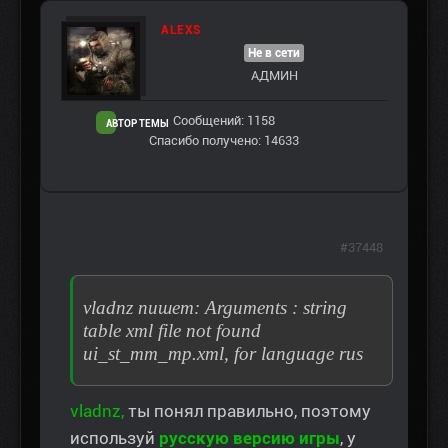
ALEXS
Не в сети
АДМИН
Сообщений: 1158
АВТОР ТЕМЫ
Спасибо получено: 14633
#37448
vladnz пишет: Arguments : string
table xml file not found
ui_st_mm_mp.xml, for language rus
vladnz,
ты понял правильно, поэтому
используй
русскую версию игры
, у