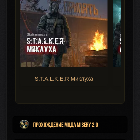
S.T.A.L.K.E.R Миклуха
S.T.A.
Прохождение мода MISERY 2.0