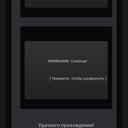
			ВНИМАНИЕ: Спойлер!		
Удачного прохождения!