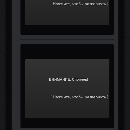
			ВНИМАНИЕ: Спойлер!		