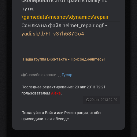
скопировать этот файл в папку по
пути:
\gamedata\meshes\dynamics\repair
Ссылка на файл helmet_repair.ogf -
yadi.sk/d/F1rv37h687Go4
Наша группа ВКонтакте - Присоединяйтесь!
Спасибо сказали:
,
,
Гусар
Последнее редактирование: 20 авг 2013 12:21
пользователем
Alexs
.
20 авг 2013 12:20
Пожалуйста
Войти
или
Регистрация
, чтобы
присоединиться к беседе.