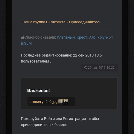
Наша группа ВКонтакте - Присоединяйтесь!
Спасибо сказали:
Клепаныч
,
Крест
,
Aйс
,
kolyn-54
,
jsSEM
Последнее редактирование: 22 сен 2013 18:51
пользователем
.
20 авг 2013 10:22
Вложения:
...misery_2_0.jpg
Пожалуйста
Войти
или
Регистрация
, чтобы
присоединиться к беседе.