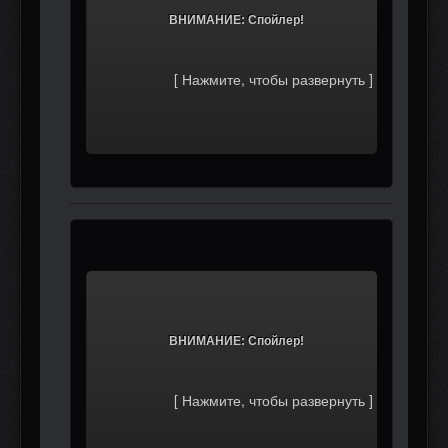
			ВНИМАНИЕ: Спойлер!		
			ВНИМАНИЕ: Спойлер!		