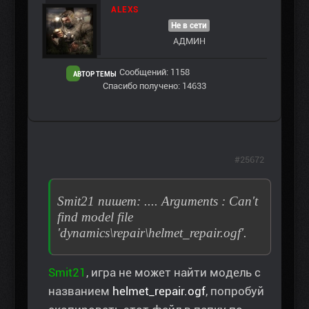
ALEXS
Не в сети
АДМИН
Сообщений: 1158
АВТОР ТЕМЫ
Спасибо получено: 14633
#25672
Smit21 пишет: .... Arguments : Can't
find model file
'dynamics\repair\helmet_repair.ogf'.
Smit21
, игра не может найти модель с
названием
helmet_repair.ogf
, попробуй