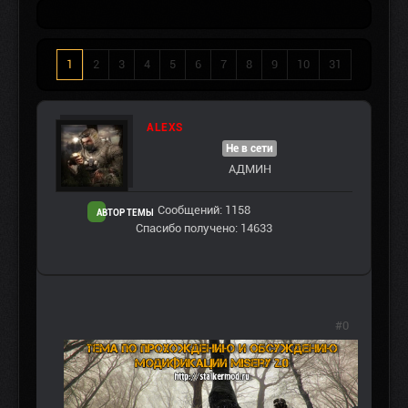
1
2
3
4
5
6
7
8
9
10
31
ALEXS
Не в сети
АДМИН
Сообщений: 1158
АВТОР ТЕМЫ
Спасибо получено: 14633
#0