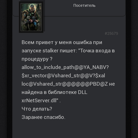
Посетитель
#25679
Всем привет у меня ошибка при
запуске stalker пишет: "Точка входа в
процедуру ?
allow_to_include_path@@YA_NABV?
$xr_vector@Vshared_str@@V?$xal
loc@Vshared_str@@@@@@PBD@Z не
найдена в библиотеке DLL
xrNetServer.dll" .
Что делать?
Заранее спасибо.