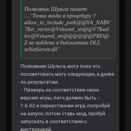
Полковник Шульга пишет:
...."Точка входа в процедуру ?
allow_to_include_path@@YA_NABV
?$xr_vector@Vshared_str@@V?$xal
loc@Vshared_str@@@@@@PBD@
Z не найдена в библиотеке DLL
xrNetServer.dll"
Полковник Шульга, могу пока что
посоветовать могу следующее, а далее
по результатам:
- Проверь на соответствие свою
версию игры, патч должен быть -
1.6.02 и переустанови игру, попробуй
на запуск, потом ставь мод, пробуй
запускать в соответствии с
инструкцией.