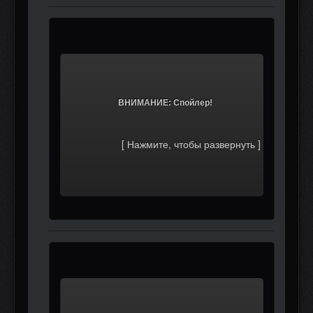
			ВНИМАНИЕ: Спойлер!		