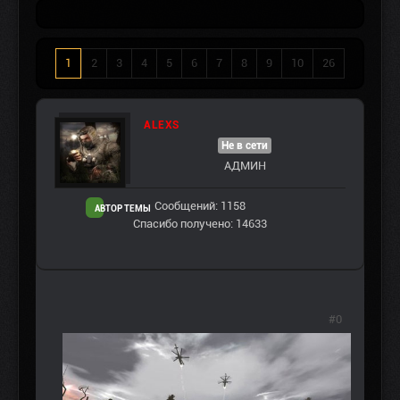
1
2
3
4
5
6
7
8
9
10
26
ALEXS
Не в сети
АДМИН
Сообщений: 1158
АВТОР ТЕМЫ
Спасибо получено: 14633
#0