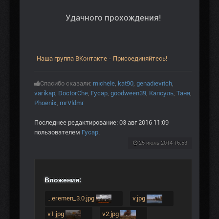
Удачного прохождения!
Наша группа ВКонтакте - Присоединяйтесь!
Спасибо сказали:
michele
,
kat90
,
genadievitch
,
varikap
,
DoctorChe
,
Гусар
,
goodween39
,
Капсуль
,
Таня
,
Phoenix
,
mrVldmr
Последнее редактирование: 03 авг 2016 11:09
пользователем
Гусар
.
25 июль 2014 16:53
Вложения:
...eremen_3.0.jpg
v.jpg
v1.jpg
v2.jpg