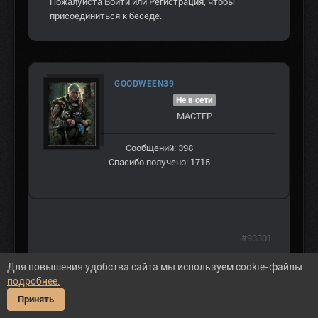
Пожалуйста
Войти
или
Регистрация
, чтобы
присоединиться к беседе.
GOODWEEN39
Не в сети
МАСТЕР
Сообщений: 398
Спасибо получено: 1715
#93301
Может кому пригодится: В одном из
Для повышения удобства сайта мы используем cookie-файлы
стандартных тайников в Баре лежит
подробнее.
снайперка и патрончиков чучудь...))
Принять
Кто хочет найти сам - не читайте