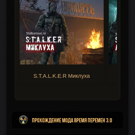
S.T.A.L.K.E.R Миклуха
S.T.A.
Прохождение мода Время Перемен 3.0