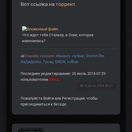
Вот ссылка на
торрент.
Что ждет тебя Сталкер, в Зоне, которая
изменилась?
Спасибо сказали:
Иваныч
,
varikap
,
DoctorChe
,
ВаДиДелЬс
,
Гусар
,
DRON
,
vulkan
Последнее редактирование: 26 июль 2014 07:29
пользователем
Alexs
.
26 июль 2014 06:21
Пожалуйста
Войти
или
Регистрация
, чтобы
присоединиться к беседе.