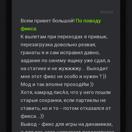
#93299
Всем привет большой!
По поводу
фикса:
К вылетам при переходах я привык,
перезагрузка довольно резвая,
гранаты я и сам исправил давно,
задание по синему ящику уже сдал, а
на статике и не жужжжжу... Выходит
мне этот фикс не особо и нужен ? ))
Мод и так вполне проходИм ))
Хотя, камрад писАл, что у него пошли
старые сохранки, если партиклы не
ставить, но и то - потом отказался от
фикса...))
Вывод - фикс для игры на динамиках,
и для тех, кого напрягает перезагрузка