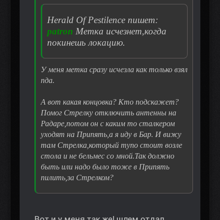
Herald Of Pestilence пишет:
patron
Метка исчезнет,когда
покинешь локацию.
У меня метка сразу исчезла как только взял
пда.
А вот какая концовка? Кто подскажет?
Помог Стрелку отключить антенны на
Радаре,потом он с каким то сталкером
уходят на Припять,а я иду в Бар. И вижу
там Стрелка,который тупо стоит возле
стола и не бельмес со мной.Так должно
быть или надо было тоже в Припять
пилить,за Стрелком?
Вот и у меня так же! шлем отдал