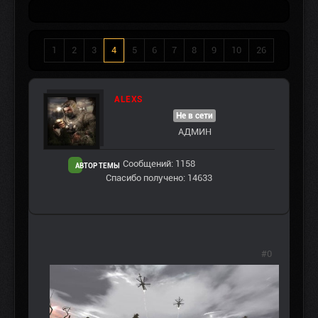
1
2
3
4
5
6
7
8
9
10
26
ALEXS
Не в сети
АДМИН
Сообщений: 1158
АВТОР ТЕМЫ
Спасибо получено: 14633
#0