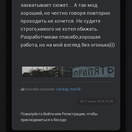
захватывает сюжет... А так мод
хороший, но честно говоря повторно
проходить не хочется. Не судите
строго,никого не хотел обижать.
Разработчикам спасибо,хорошая
работа, но на мой взгляд без огонька)))
Спасибо сказали:
varikap
,
butvill
27 июль 2014 16:44
Пожалуйста
Войти
или
Регистрация
, чтобы
присоединиться к беседе.