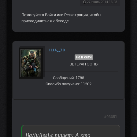
27 июль 2014 16:28
Пожалуйста
Войти
или
Регистрация
, чтобы
присоединиться к беседе.
ILIA__70
Не в сети
ВЕТЕРАН ЗOНЫ
Сообщений: 1788
Спасибо получено: 11202
#93651
ВаДиДелЬс пишет: А кто