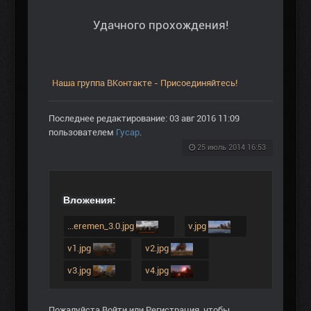
Удачного прохождения!
Наша группа ВКонтакте - Присоединяйтесь!
Последнее редактирование: 03 авг 2016 11:09
пользователем
Гусар
.
25 июль 2014 16:53
Вложения:
...eremen_3.0.jpg
v.jpg
v1.jpg
v2.jpg
v3.jpg
v4.jpg
Пожалуйста
Войти
или
Регистрация
, чтобы