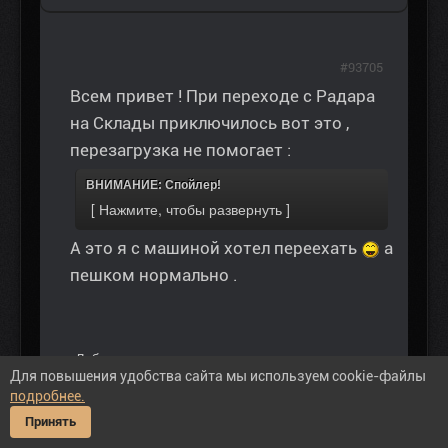
#93705
Всем привет ! При переходе с Радара
на Склады приключилось вот это ,
перезагрузка не помогает :
ВНИМАНИЕ: Спойлер!
А это я с машиной хотел переехать
а
пешком нормально .
Добиваются успеха лишь те, кто всегда стремится
Для повышения удобства сайта мы используем cookie-файлы
помогать другим. Те, кто ищет лишь свою выгоду,
подробнее.
обречены на поражение.
Ничто так не убивает, как игнорирование и
Принять
безразличие.