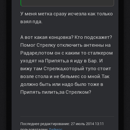
У меня метка сразу исчезла как только
взял пда.
А вот какая концовка? Кто подскажет?
Помог Стрелку отключить антенны на
Радаре,потом он с каким то сталкером
уходят на Припять,а я иду в Бар. И
вижу там Стрелка,который тупо стоит
возле стола и не бельмес со мной.Так
должно быть или надо было тоже в
Припять пилить,за Стрелком?
Последнее редактирование: 27 июль 2014 13:11
пользователем
Деймос
.