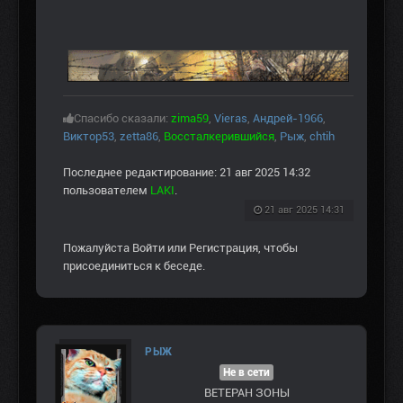
Спасибо сказали:
zima59
,
Vieras
,
Андрей-1966
,
Виктор53
,
zetta86
,
Воссталкерившийся
,
Рыж
,
chtih
Последнее редактирование: 21 авг 2025 14:32
пользователем
LAKI
.
21 авг 2025 14:31
Пожалуйста
Войти
или
Регистрация
, чтобы
присоединиться к беседе.
РЫЖ
Не в сети
ВЕТЕРАН ЗOНЫ