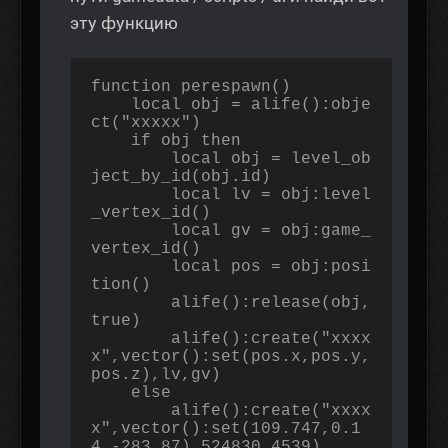
эту функцию
function perespawn()

    local obj = alife():obje
ct("ххххх")

    if obj then

        local obj = level_ob
ject_by_id(obj.id)

        local lv = obj:level
_vertex_id()

        local gv = obj:game_
vertex_id()

        local pos = obj:posi
tion()

        alife():release(obj, 
true)

        alife():create("хххх
х",vector():set(pos.x,pos.y,
pos.z),lv,gv)

    else

        alife():create("хххх
х",vector():set(109.747,0.1
4,-283.87),524830,4539)