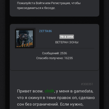
Пожалуйста
Войти
или
Регистрация
, чтобы
присоединиться к беседе.
ZETTA86
Не в сети
ВЕТЕРАН ЗOНЫ
Сообщений: 2536
Спасибо получено: 16235
#308351
Привет всем.
chtih
, у меня в gamedata,
что я скинул в теме правок оп, сделано
сон без ограничений. Если нужно,