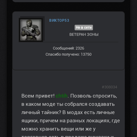
ВИКТОР53
Не в сети
ВЕТЕРАН ЗOНЫ
Сообщений: 2326
Спасибо получено: 13750
#308034
Всем привет!
chtih
. Позволь спросить,
в каком моде ты собрался создавать
личный тайник? В модах есть личные
ящики, причем на разных локациях, где
можно хранить вещи или же у
торговцев есть в продаже рюкзаки и