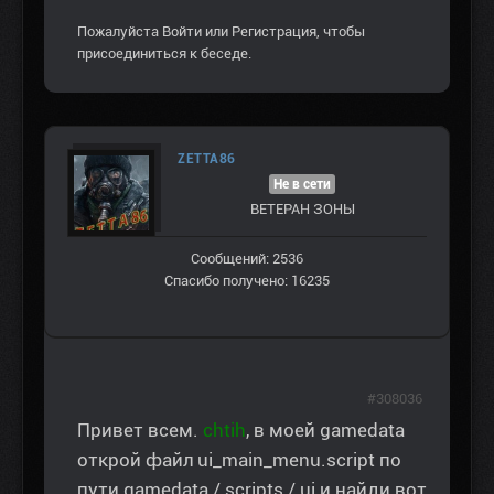
Пожалуйста
Войти
или
Регистрация
, чтобы
присоединиться к беседе.
ZETTA86
Не в сети
ВЕТЕРАН ЗOНЫ
Сообщений: 2536
Спасибо получено: 16235
#308036
Привет всем.
chtih
, в моей gamedata
открой файл ui_main_menu.script по
пути gamedata / scripts / ui и найди вот