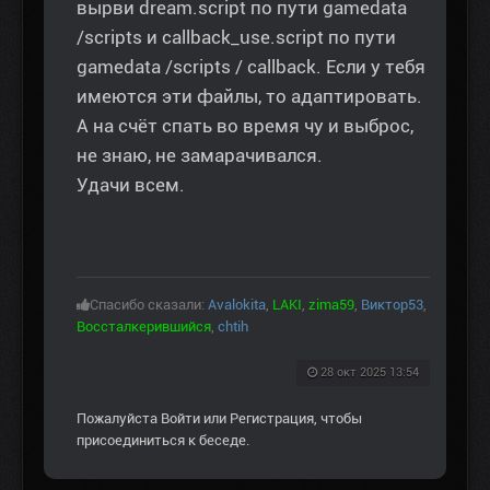
вырви dream.script по пути gamedata
/scripts и callback_use.script по пути
gamedata /scripts / callback. Если у тебя
имеются эти файлы, то адаптировать.
А на счёт спать во время чу и выброс,
не знаю, не замарачивался.
Удачи всем.
Спасибо сказали:
Avalokita
,
LAKI
,
zima59
,
Виктор53
,
Воссталкерившийся
,
chtih
28 окт 2025 13:54
Пожалуйста
Войти
или
Регистрация
, чтобы
присоединиться к беседе.