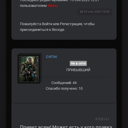
пользователем
Alexs
.
10 сен 2025 19:43
Пожалуйста
Войти
или
Регистрация
, чтобы
присоединиться к беседе.
CHTIH
Не в сети
ПРИБЫВШИЙ
Сообщений: 44
Спасибо получено: 10
#308141
Привет всем! Может есть у кого правка