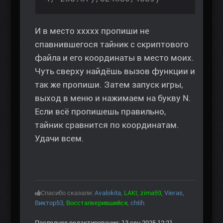
И в место ххххх пропиши не
спавнившегося тайник с скриптового
файла и его координаты в место моих.
Чуть сверху найдёшь вызов функции и
так же пропиши. Затем запуск игры,
выход в меню и нажимаем на букву N.
Если всё пропишешь правильно,
тайник сравнится по координатам.
Удачи всем.
Спасибо сказали:
Avalokita
,
LAKI
,
zima59
,
Vieras
,
Виктор53
,
Воссталкерившийся
,
chtih
Последнее редактирование: 13 сен 2025 12:21