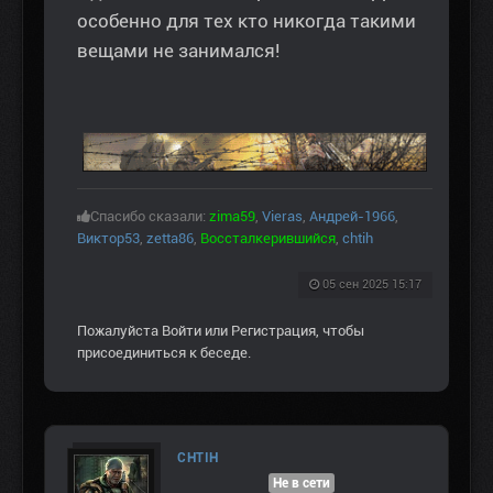
особенно для тех кто никогда такими
вещами не занимался!
Спасибо сказали:
zima59
,
Vieras
,
Андрей-1966
,
Виктор53
,
zetta86
,
Воссталкерившийся
,
chtih
05 сен 2025 15:17
Пожалуйста
Войти
или
Регистрация
, чтобы
присоединиться к беседе.
CHTIH
Не в сети