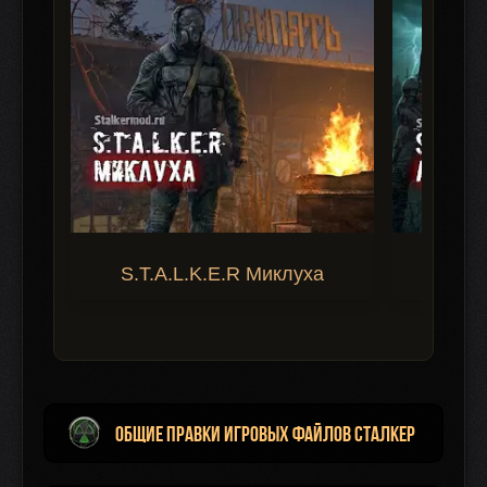
S.T.A.L.K.E.R Миклуха
S.T.A.
Общие правки игровых файлов Сталкер