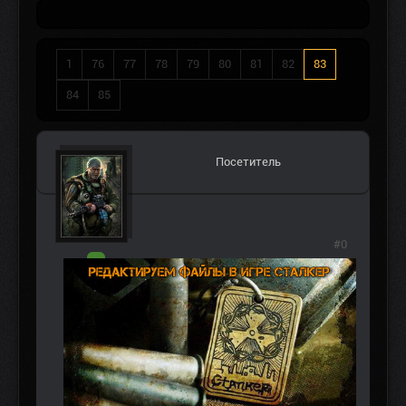
1
76
77
78
79
80
81
82
83
84
85
Посетитель
#0
АВТОР ТЕМЫ