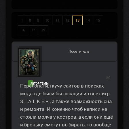
1
8
9
10
11
12
13
14
15
16
17
19
Посетитель
#0
АВТОР ТЕМЫ
Перелопатил кучу сайтов в поисках
мода где были бы локации из всех игр
S.T.A.L.K.E.R , а также возможность сна
и ремонта. И конечно чтоб неписи не
стояли молча у костров, а если они ещё
и броньку смогут выбирать, то вообще