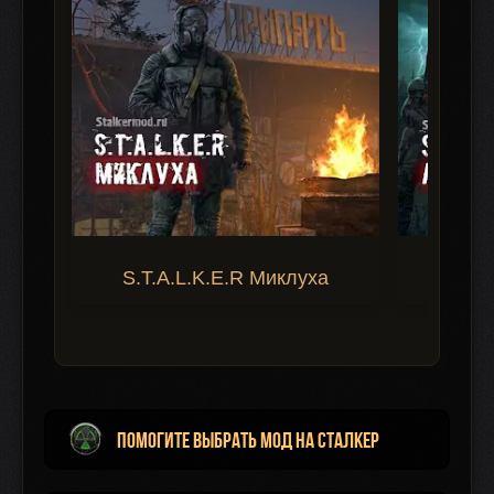
S.T.A.L.K.E.R Миклуха
S.T.A.
Помогите выбрать мод на Сталкер