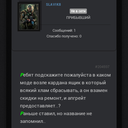
SLAVIK8
Не в сети
ПРИБЫВШИЙ
Сообщений: 1
Спасибо получено: 0
#204597
Р
ебят подскажите пожалуйста в каком
моде возле кардана ящик
в который
всякий хлам сбрасывать, а он взамен
скидки на ремонт, и апгрейт
предоставляет..?
Р
аньше ставил, но название не
запомнил..