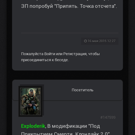
ЗП попробуй "Припять. Точка отсчета".
16 мая 2015 12:27
Пожалуйста
Войти
или
Регистрация
, чтобы
присоединиться к беседе.
Посетитель
#147599
Exploderik
, В модификации "Под
Прикрытием Смерти. Клондайк 2.0"