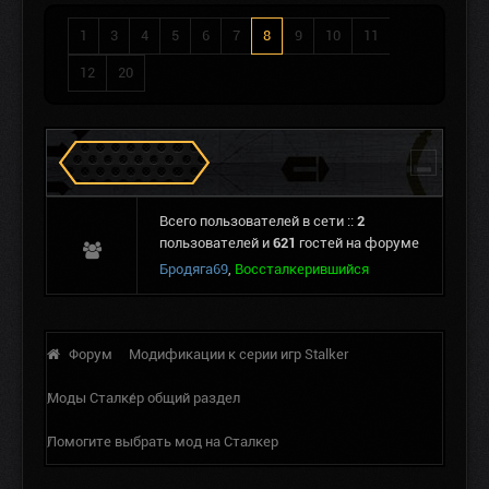
1
3
4
5
6
7
8
9
10
11
12
20
Сталкеров в Зоне
Всего пользователей в сети ::
2
пользователей и
621
гостей на форуме
Бродяга69
,
Воссталкерившийся
Форум
Модификации к серии игр Stalker
Моды Сталкер общий раздел
Помогите выбрать мод на Сталкер