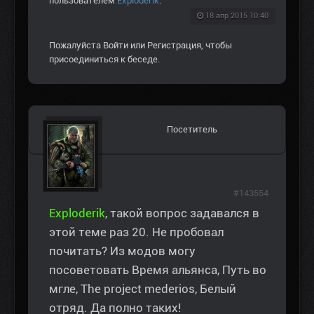
пользователем
Exploderik
.
18 апр 2015 10:40
Пожалуйста
Войти
или
Регистрация
, чтобы
присоединиться к беседе.
Посетитель
#143554
Exploderik
, такой вопрос задавался в
этой теме раз 20. Не пробовал
почитать? Из модов могу
посоветовать Время альянса, Путь во
мгле, The project mederios, Белый
отряд. Да полно таких!