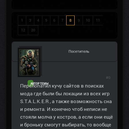
1
3
4
5
6
7
8
9
10
11
12
20
Посетитель
#0
АВТОР ТЕМЫ
Перелопатил кучу сайтов в поисках
мода где были бы локации из всех игр
S.T.A.L.K.E.R , а также возможность сна
и ремонта. И конечно чтоб неписи не
стояли молча у костров, а если они ещё
и броньку смогут выбирать, то вообще