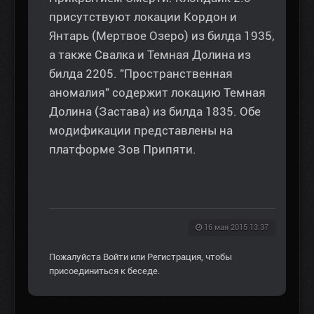
присутствуют локации Кордон и
Янтарь (Мертвое Озеро) из билда 1935,
а также Свалка и Темная Долина из
билда 2205. "Пространственная
аномалия" содержит локацию Темная
Долина (Застава) из билда 1835. Обе
модификации представлены на
платформе Зов Припяти.
16 мая 2015 13:37
Пожалуйста
Войти
или
Регистрация
, чтобы
присоединиться к беседе.