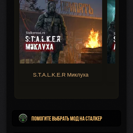
S.T.A.L.K.E.R Миклуха
S.T.A.
Помогите выбрать мод на Сталкер