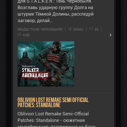
для S.T.A.L.K.E.R.: Тень Чернобыля.
Возглавь ударную группу Долга на
штурме Тёмной Долины, расследуй
заговор, делай…
МОДЫ ТЕНИ ЧЕРНОБЫЛЯ
65662
25
4.88
Oblivion Lost Remake Semi Official
Patches: Standalone
Oblivion Lost Remake Semi-Official
Patches: Standalone - сюжетная
модификация, построенная на базе