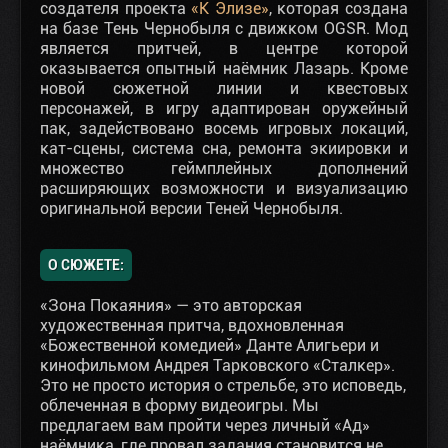
создателя проекта
«К Элизе»
, которая создана
на базе Тень Чернобыля с движком OGSR. Мод
является притчей, в центре которой
оказывается опытный наёмник Лазарь. Кроме
новой сюжетной линии и квестовых
персонажей, в игру адаптирован оружейный
пак, задействовано восемь игровых локаций,
кат-сцены, система сна, ремонта экиировки и
множество геймплейных дополнений
расширяющих возможности и визуализацию
оригинальной версии Теней Чернобыля.
О СЮЖЕТЕ:
«Зона Покаяния» — это авторская
художественная притча, вдохновленная
«Божественной комедией» Данте Алигьери и
кинофильмом Андрея Тарковского «Сталкер».
Это не просто история о стрельбе, это исповедь,
облеченная в форму видеоигры. Мы
предлагаем вам пройти через личный «Ад»
наёмника, где провал задания становится не