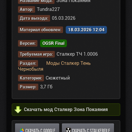
Зона Покаяния
Название мода:
Tundra227
Автор:
05.03.2026
Дата выхода:
Материал обновлен:
18.03.2026 12:04
Версия:
OGSR Final
Сталкер ТЧ 1.0006
Требуемая игра:
Моды Сталкер Тень
Раздел:
Чернобыля
Сюжетный
Категория:
3,7 Гб
Размер:
Скачать мод Сталкер Зона Покаяния
СКАЧАТЬ С GOOGLE
СКАЧАТЬ С STALKERFILE