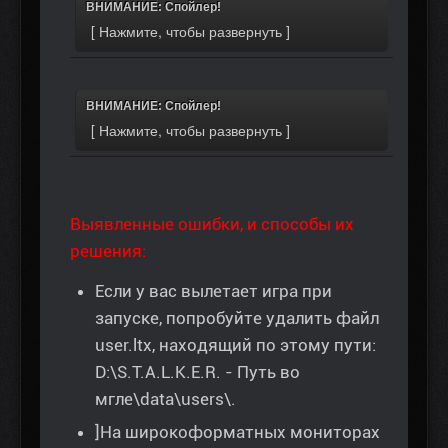
ВНИМАНИЕ: Спойлер!
ВНИМАНИЕ: Спойлер!
Выявленные ошибки, и способы их
решения:
Если у вас вылетает игра при
запуске, попробуйте удалить файл
user.ltx, находящий по этому пути:
D:\S.T.A.L.K.E.R. - Путь во
мгле\data\users\.
]На широкоформатных мониторах