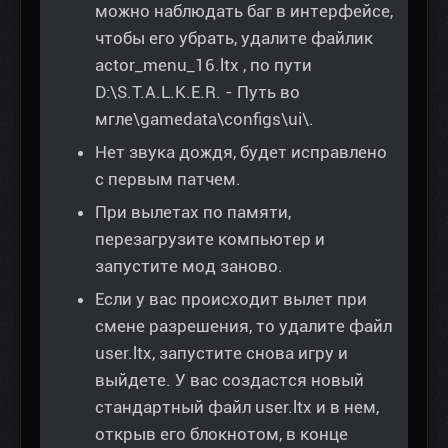
можно наблюдать баг в интерфейсе,
чтобы его убрать, удалите файлик
actor_menu_16.ltx , по пути
D:\S.T.A.L.K.E.R. - Путь во
мгле\gamedata\configs\ui\.
Нет звука дождя, будет исправлено
с первым патчем.
При вылетах по памяти,
перезагрузите компьютер и
запустите мод заново.
Если у вас происходит вылет при
смене разрешения, то удалите файл
user.ltx, запустите снова игру и
выйдете. У вас создастся новый
стандартный файл user.ltx и в нем,
открыв его блокнотом, в конце