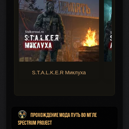
S.T.A.L.K.E.R Миклуха
S.T.A.
Прохождение мода Путь во Мгле
Spectrum Project