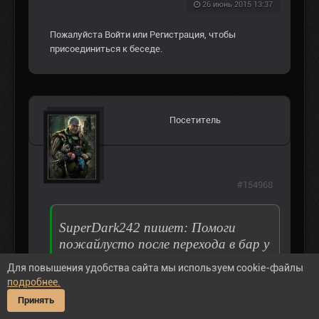
26 июнь 2015 13:37
Пожалуйста
Войти
или
Регистрация
, чтобы
присоединиться к беседе.
Посетитель
#154968
SuperDark242 пишет: Помоги
пожайлусто после перехода в бар у
азота возникает задание выучится
Для повышения удобства сайта мы используем cookie-файлы
у радистов,а потом он посылает в
подробнее.
заброшеный ангар и даёт
Принять
олицограф я подхожу нужным