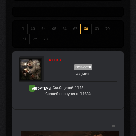
1
63
64
65
66
67
68
69
70
71
72
78
ALEXS
Не в сети
АДМИН
Сообщений: 1158
АВТОР ТЕМЫ
Спасибо получено: 14633
#0