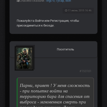
Спасибо сказали:
Tegi79
,
Гусар
,
lisin
11 июнь 2015 16:46
Пожалуйста
Войти
или
Регистрация
, чтобы
присоединиться к беседе.
Посетитель
#153181
Парни, привет ! У меня сложность
- при попытке войти на
территорию бара для спасения от
выброса - мгновенная смерть при