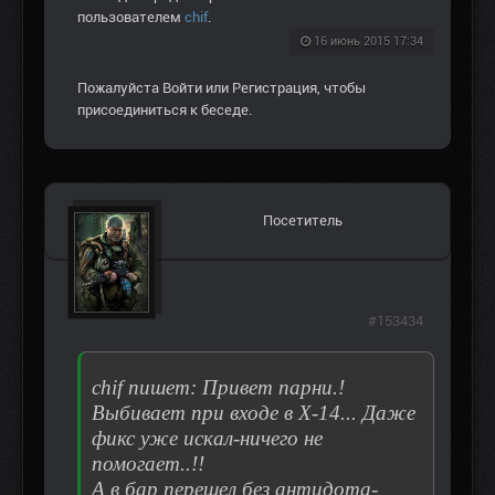
пользователем
chif
.
16 июнь 2015 17:34
Пожалуйста
Войти
или
Регистрация
, чтобы
присоединиться к беседе.
Посетитель
#153434
chif пишет: Привет парни.!
Выбивает при входе в Х-14... Даже
фикс уже искал-ничего не
помогает..!!
А в бар перешел без антидота-