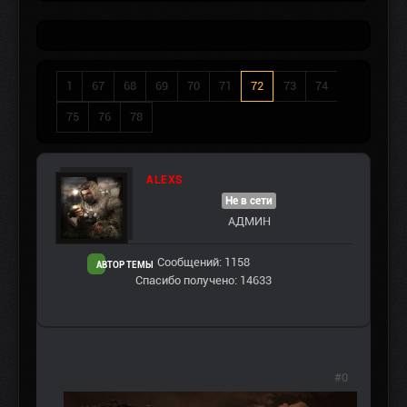
1
67
68
69
70
71
72
73
74
75
76
78
ALEXS
Не в сети
АДМИН
Сообщений: 1158
АВТОР ТЕМЫ
Спасибо получено: 14633
#0