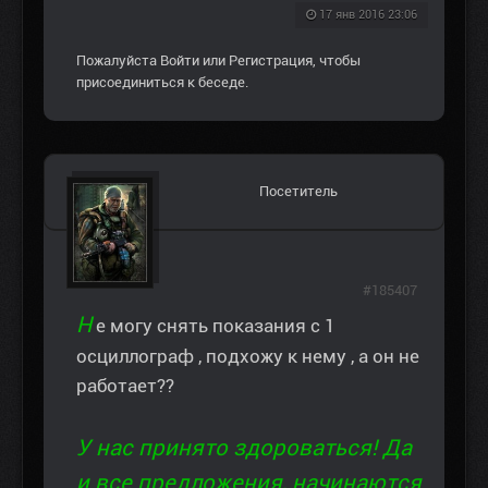
17 янв 2016 23:06
Пожалуйста
Войти
или
Регистрация
, чтобы
присоединиться к беседе.
Посетитель
#185407
Н
е могу снять показания с 1
осциллограф , подхожу к нему , а он не
работает??
У нас принято здороваться! Да
и все предложения, начинаются