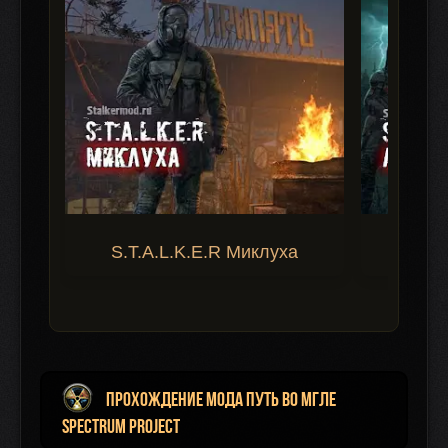
S.T.A.L.K.E.R Миклуха
S.T.A.
Прохождение мода Путь во Мгле
Spectrum Project