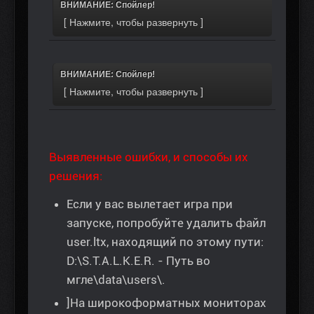
ВНИМАНИЕ: Спойлер!
ВНИМАНИЕ: Спойлер!
Выявленные ошибки, и способы их
решения:
Если у вас вылетает игра при
запуске, попробуйте удалить файл
user.ltx, находящий по этому пути:
D:\S.T.A.L.K.E.R. - Путь во
мгле\data\users\.
]На широкоформатных мониторах