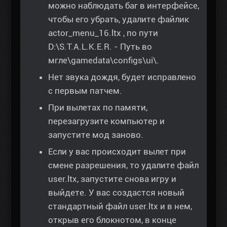
можно наблюдать баг в интерфейсе,
чтобы его убрать, удалите файлик
actor_menu_16.ltx , по пути
D:\S.T.A.L.K.E.R. - Путь во
мгле\gamedata\configs\ui\.
Нет звука дождя, будет исправлено
с первым патчем.
При вылетах по памяти,
перезагрузите компьютер и
запустите мод заново.
Если у вас происходит вылет при
смене разрешения, то удалите файл
user.ltx, запустите снова игру и
выйдете. У вас создастся новый
стандартный файл user.ltx и в нем,
открыв его блокнотом, в конце