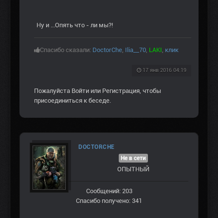
Ну и ...Опять что - ли мы?!
Спасибо сказали:
DoctorChe
,
Ilia__70
,
LAKI
,
клик
17 янв 2016 04:19
Пожалуйста
Войти
или
Регистрация
, чтобы
присоединиться к беседе.
DOCTORCHE
Не в сети
ОПЫТНЫЙ
Сообщений: 203
Спасибо получено: 341