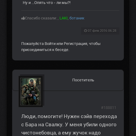
Ну и ...Опять что - ли мы?!
Спасибо сказали:
,
LAKI
,
ботаник
07 фев 2016 06:28
Пожалуйста
Войти
или
Регистрация
, чтобы
присоединиться к беседе.
Посетитель
#188811
Люди, помогите! Нужен сэйв перехода
с Бара на Свалку. У меня убили одного
чистонебовца, а ему жучок надо