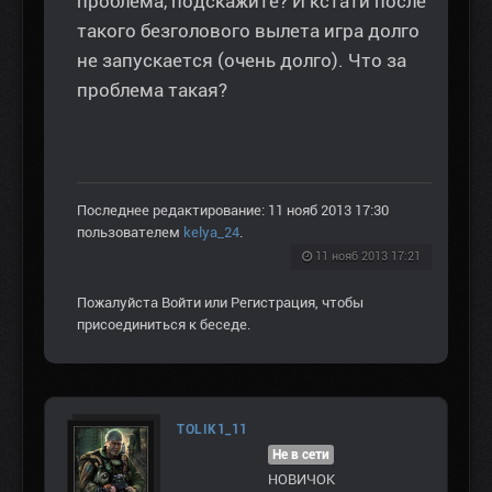
проблема, подскажите? И кстати после
такого безголового вылета игра долго
не запускается (очень долго). Что за
проблема такая?
Последнее редактирование: 11 нояб 2013 17:30
пользователем
kelya_24
.
11 нояб 2013 17:21
Пожалуйста
Войти
или
Регистрация
, чтобы
присоединиться к беседе.
TOLIK1_11
Не в сети
НОВИЧОК