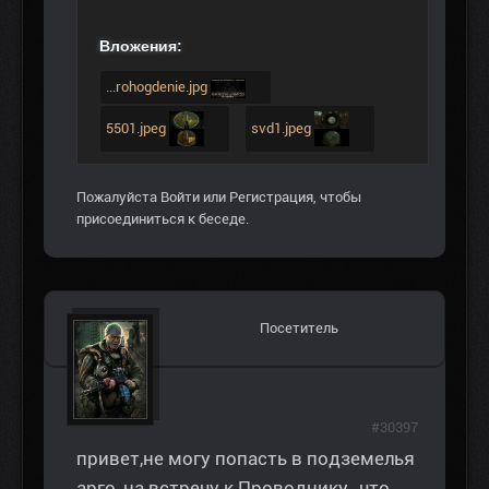
Вложения:
...rohogdenie.jpg
5501.jpeg
svd1.jpeg
Пожалуйста
Войти
или
Регистрация
, чтобы
присоединиться к беседе.
Посетитель
#30397
привет,не могу попасть в подземелья
арго, на встречу к Проводнику ,,что