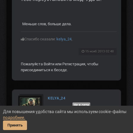
Меньше слов, больше дела.
Спасибо сказали:
kelya_24
,
15 нояб 2013 02:48
Пожалуйста
Войти
или
Регистрация
, чтобы
присоединиться к беседе.
KELYA_24
Не в сети
Для повышения удобства сайта мы используем cookie-файлы
НОВИЧОК
подробнее.
Принять
Сообщений: 83
Спасибо получено: 59