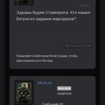
#31953
Здравы будем Сталкерюги. Кто нашел
Бегуна из задания мародеров?
29 окт 2013 12:44
Пожалуйста
Войти
или
Регистрация
, чтобы
присоединиться к беседе.
KELYA_24
Не в сети
НОВИЧОК
Сообщений: 83