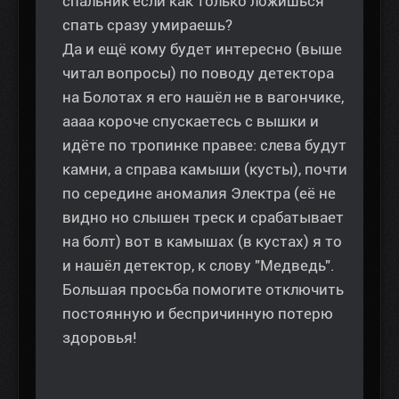
спальник если как только ложишься
спать сразу умираешь?
Да и ещё кому будет интересно (выше
читал вопросы) по поводу детектора
на Болотах я его нашёл не в вагончике,
аааа короче спускаетесь с вышки и
идёте по тропинке правее: слева будут
камни, а справа камыши (кусты), почти
по середине аномалия Электра (её не
видно но слышен треск и срабатывает
на болт) вот в камышах (в кустах) я то
и нашёл детектор, к слову "Медведь".
Большая просьба помогите отключить
постоянную и беспричинную потерю
здоровья!