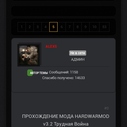
1
2
3
4
5
6
7
8
9
10
53
ALEXS
Не в сети
АДМИН
Сообщений: 1158
АВТОР ТЕМЫ
Спасибо получено: 14633
#0
ПРОХОЖДЕНИЕ МОДА HARDWARMOD
v3.2 Трудная Война