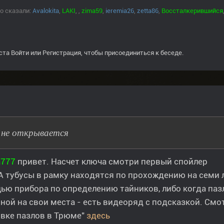
о сказали:
Avalokita
,
LAKI
,
,
zima59
,
ieremia26
,
zetta86
,
Воссталкерившийся
ста
Войти
или
Регистрация
, чтобы присоединиться к беседе.
 не открывается
a777
привет. Насчет ключа смотри первый спойлер
А тубусы в рамку находятся по прохождению на семи 
ю прибора по определению тайников, либо когда паз
ной на свои места - есть видеоряд с подсказкой. Смо
вке пазлов в Трюме"
здесь