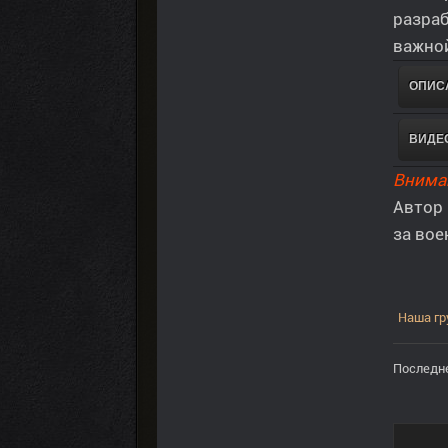
разраб
важной
ОПИС
ВИДЕ
Внима
Автор 
за вое
Наша гр
Последне