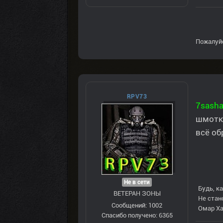
Пожалуй
RPV73
7sash
шмотка
всё об
Не в сети
Будь, ка
ВЕТЕРАН ЗOНЫ
Не стан
Сообщений: 1002
Омар Х
Спасибо получено: 6365