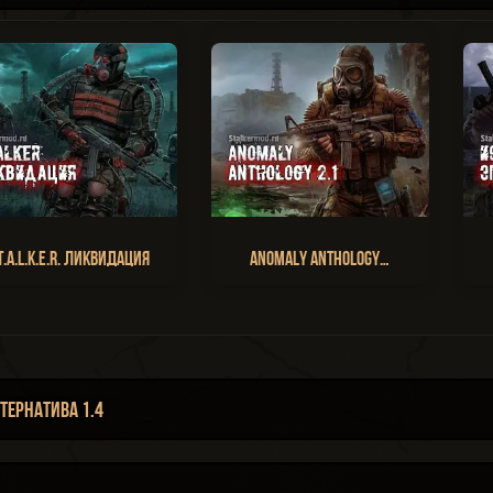
T.A.L.K.E.R. Ликвидация
Anomaly Anthology…
ернатива 1.4