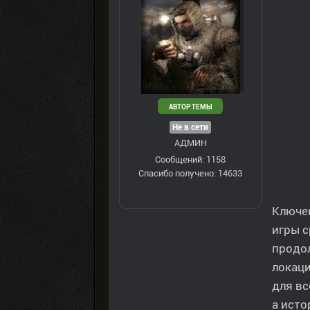
АВТОР ТЕМЫ
Не в сети
АДМИН
Сообщений: 1158
Спасибо получено: 14633
Ключе
игры с
продол
локаци
для вс
а исто