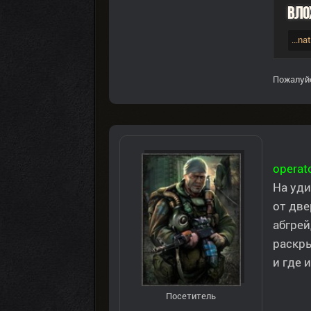
Вло
...na
Пожалуй
operat
На уди
от две
абгрей
раскры
и где 
Посетитель