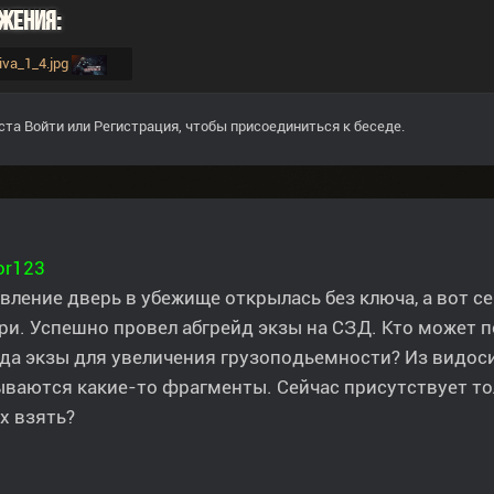
жения:
tiva_1_4.jpg
ста
Войти
или
Регистрация
, чтобы присоединиться к беседе.
or123
вление дверь в убежище открылась без ключа, а вот 
ри. Успешно провел абгрейд экзы на СЗД. Кто может п
да экзы для увеличения грузоподьемности? Из видоси
ваются какие-то фрагменты. Сейчас присутствует то
их взять?