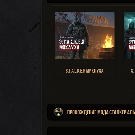
S.T.A.L.K.E.R Миклуха
S.
Прохождение мода Сталкер Альт