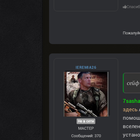
Спасиб
Пожалуй
IEREMIA26
сейф
7sash
здесь
помощь
Не в сети
вселен
МАСТЕР
устано
Сообщений: 370