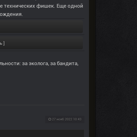
ше технических фишек. Еще одной
хождения.
ности: за эколога, за бандита,
27 нояб 2022 10:43