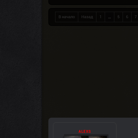
В начало
Назад
1
...
5
6
7
ALEXS