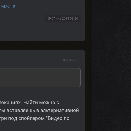
,
viktor19
07 янв 2023 09:24
#294577
локациях. Найти можно с
лы вставляешь в альтернативной
три под спойлером "Видео по