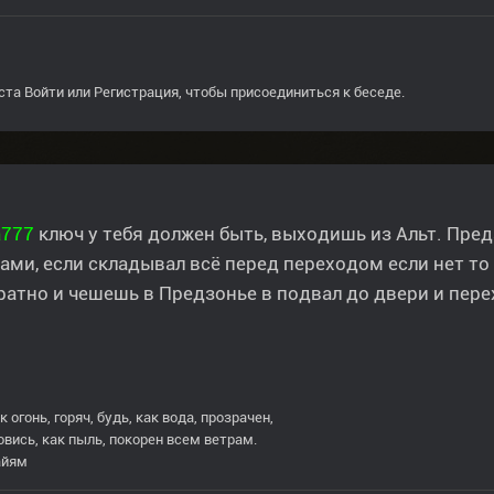
ста
Войти
или
Регистрация
, чтобы присоединиться к беседе.
a777
ключ у тебя должен быть, выходишь из Альт. Пре
ми, если складывал всё перед переходом если нет то
ратно и чешешь в Предзонье в подвал до двери и пере
к огонь, горяч, будь, как вода, прозрачен,
овись, как пыль, покорен всем ветрам.
айям