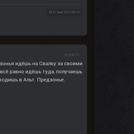
07 янв 2023 09:23
#294576
дзонья идёшь на Свалку за своими
 всё равно идёшь туда, получаешь
ходишь в Альт. Предзонье.