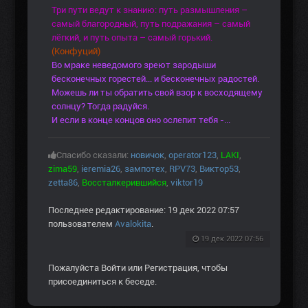
Три пути ведут к знанию: путь размышления –
самый благородный, путь подражания – самый
лёгкий, и путь опыта – самый горький.
(Конфуций)
Во мраке неведомого зреют зародыши
бесконечных горестей... и бесконечных радостей.
Можешь ли ты обратить свой взор к восходящему
солнцу? Тогда радуйся.
И если в конце концов оно ослепит тебя -...
Спасибо сказали:
новичок
,
operator123
,
LAKI
,
zima59
,
ieremia26
,
зампотех
,
RPV73
,
Виктор53
,
zetta86
,
Воссталкерившийся
,
viktor19
Последнее редактирование: 19 дек 2022 07:57
пользователем
Avalokita
.
19 дек 2022 07:56
Пожалуйста
Войти
или
Регистрация
, чтобы
присоединиться к беседе.