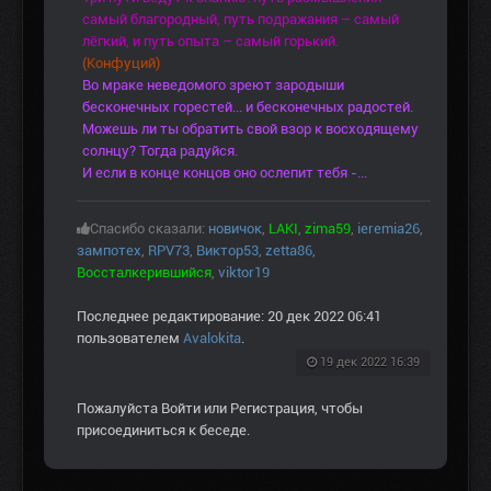
самый благородный, путь подражания – самый
лёгкий, и путь опыта – самый горький.
(Конфуций)
Во мраке неведомого зреют зародыши
бесконечных горестей... и бесконечных радостей.
Можешь ли ты обратить свой взор к восходящему
солнцу? Тогда радуйся.
И если в конце концов оно ослепит тебя -...
Спасибо сказали:
новичок
,
LAKI
,
zima59
,
ieremia26
,
зампотех
,
RPV73
,
Виктор53
,
zetta86
,
Воссталкерившийся
,
viktor19
Последнее редактирование: 20 дек 2022 06:41
пользователем
Avalokita
.
19 дек 2022 16:39
Пожалуйста
Войти
или
Регистрация
, чтобы
присоединиться к беседе.