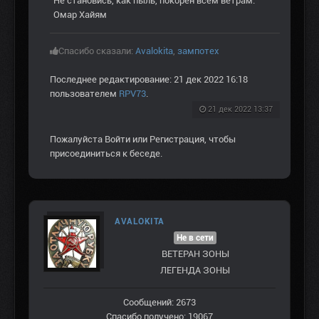
Не становись, как пыль, покорен всем ветрам.
Омар Хайям
Спасибо сказали:
Avalokita
,
зампотех
Последнее редактирование: 21 дек 2022 16:18
пользователем
RPV73
.
21 дек 2022 13:37
Пожалуйста
Войти
или
Регистрация
, чтобы
присоединиться к беседе.
AVALOKITA
Не в сети
ВЕТЕРАН ЗOНЫ
ЛЕГЕНДА ЗОНЫ
Сообщений: 2673
Спасибо получено: 19067