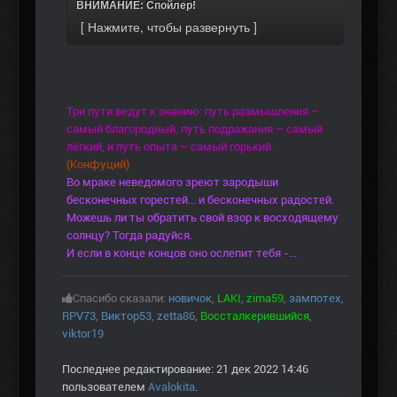
ВНИМАНИЕ: Спойлер!
Три пути ведут к знанию: путь размышления –
самый благородный, путь подражания – самый
лёгкий, и путь опыта – самый горький.
(Конфуций)
Во мраке неведомого зреют зародыши
бесконечных горестей... и бесконечных радостей.
Можешь ли ты обратить свой взор к восходящему
солнцу? Тогда радуйся.
И если в конце концов оно ослепит тебя -...
Спасибо сказали:
новичок
,
LAKI
,
zima59
,
зампотех
,
RPV73
,
Виктор53
,
zetta86
,
Воссталкерившийся
,
viktor19
Последнее редактирование: 21 дек 2022 14:46
пользователем
Avalokita
.