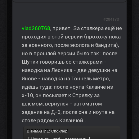
#294173
vlad260768
, привет. За сталкера ещё не
проходил в этой версии (прохожу пока
за военного, после эколога и бандита),
но в прошлой версии было так : после
Шутки говоришь со сталкерами -
наводка на Лесника - две девушки на
Янове - наводка на Тоннель метро,
идёшь туда; после ноута Каланче из
х-10, он посылает к Стрелку за
шлемом, вернулся - автоматом
задание на Д-6, после сна и ноута на
столе рядом с Каланчой..
ВНИМАНИЕ: Спойлер!