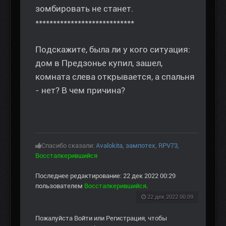
зомбировать не станет.
****************************
Подскажите, была ли у кого ситуация:
дом в Предзонье купил, зашел,
комната слева открывается, а спальня
- нет? В чем причина?
Спасибо сказали:
Avalokita
,
зампотех
,
RPV73
,
Воссталкерившийся
Последнее редактирование: 22 дек 2022 00:29
пользователем
Воссталкерившийся
.
22 дек 2022 00:09
Пожалуйста
Войти
или
Регистрация
, чтобы