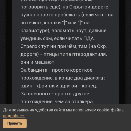
поговорить ещё), на Скрытой дороге
нужно просто пробежать (если что - на
аптечках, кнопки "[" или "]" на
клавиатуре), взломать ноут, дальше
увидишь сам, если читать ПДА.
Стрелок тут ни при чём, там (на Скр.
дороге) - птицы типа птеродактиля,
они и мешают.
За бандита - просто короткое
прохождение, в конце два диалога :
один - фриплэй, другой - конец.
За военного - просто другое
прохождение, чем за сталкера,
осложняется тем, что почти все враги
Для повышения удобства сайта мы используем cookie-файлы
подробнее.
(кроме учёных), хотя основные
Принять
задания такие же почти..