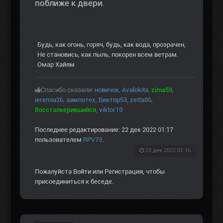
поближе к двери.
Будь, как огонь, горяч, будь, как вода, прозрачен,
Не становись, как пыль, покорен всем ветрам.
Омар Хайям
Спасибо сказали:
новичок
,
Avalokita
,
zima59
,
ieremia26
,
зампотех
,
Виктор53
,
zetta86
,
Воссталкерившийся
,
viktor19
Последнее редактирование: 22 дек 2022 01:17
пользователем
RPV73
.
22 дек 2022 01:16
Пожалуйста
Войти
или
Регистрация
, чтобы
присоединиться к беседе.