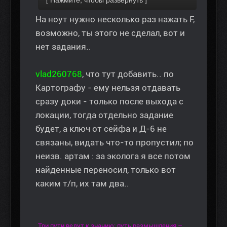
На ноут нужно несколько раз нажать F,
возможно, ты этого не сделал, вот и
нет задания..
vlad260768
, что тут добавить.. по
Картографу - ему нельзя отдавать
сразу доки - только после выхода с
локации, тогда отдельно задание
будет, а ключ от сейфа и Д-6 не
связаны, видать что-то пропустил; по
неизв. артам : за эколога я все потом
найденные переносил, только вот
каким т/п, их там два..
Три пути ведут к знанию: путь размышления –