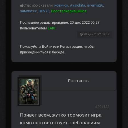
Спасибо сказали:
новичок
,
Avalokita
,
ieremia26
,
зампотех
,
RPV73
,
Воссталкерившийся
Последнее редактирование: 20 дек 2022 06:27
пользователем
LAKI
.
20 дек 2022 02:12
Пожалуйста
Войти
или
Регистрация
, чтобы
присоединиться к беседе.
Посетитель
#294182
Привет всем, жутко тормозит игра,
комп соответствует требованиям