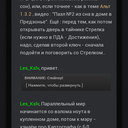
сон), или, если точнее - как в теме
Альт
1.3.2
, видео : "Пазл №2 из сна в доме в
Предзонье". Ещё : перед тем, как потом
открывать дверь в тайнике Стрелка
(если нужно в ПДА - Достижения),
надо, сделав второй ключ - сначала
подойти и поговорить со Стрелком..
Les_Kslv
, привет.
ВНИМАНИЕ: Спойлер!
Les_Kslv
, Параллельный мир
начинается со взлома ноута в
купленном доме, потом к мэру -
узнаём про Картографа (с БД