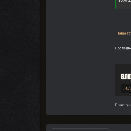
Наша гр
Последне
Вло
...e
Пожалуй