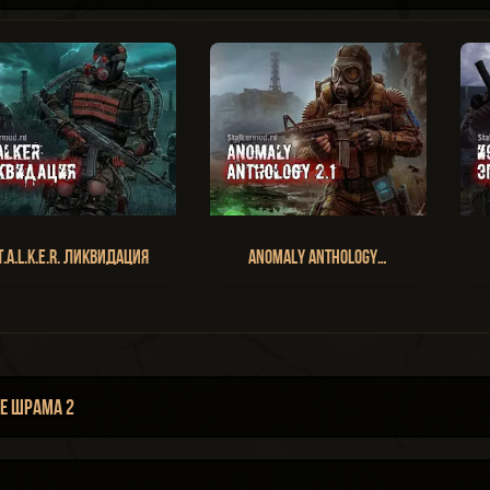
T.A.L.K.E.R. Ликвидация
Anomaly Anthology…
е Шрама 2