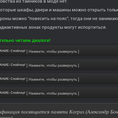
овства из тайников в моде нет.
оторые шкафы, двери и машины можно открыть толь
роны можно "повесить на пояс", тогда они не занимаю
адиактивных зонах продукты могут испортиться.
ельно читаем диалоги!
НИЕ: Спойлер!
НИЕ: Спойлер!
НИЕ: Спойлер!
НИЕ: Спойлер!
фикация посвящается памяти Korpus (Александр Бон
ленко).