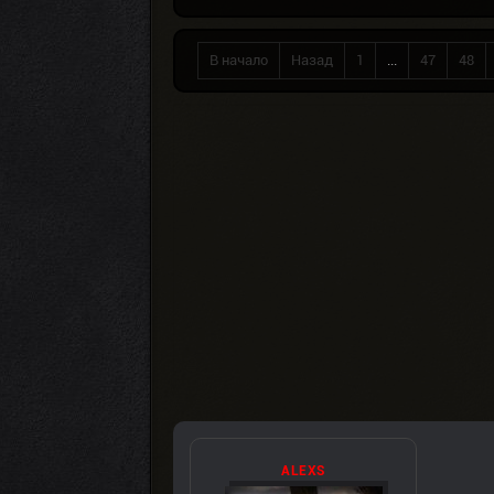
В начало
Назад
1
...
47
48
ALEXS