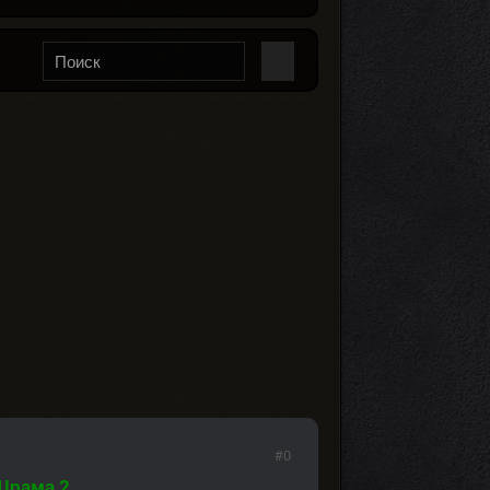
#0
Шрама 2