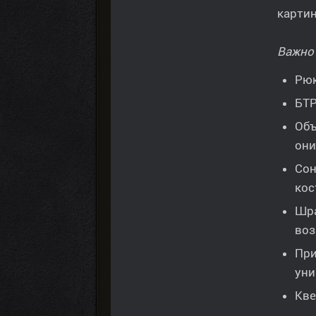
картин
Важно
Рюк
БТР
Объ
они
Сон
кос
Шра
воз
При
уни
Кве