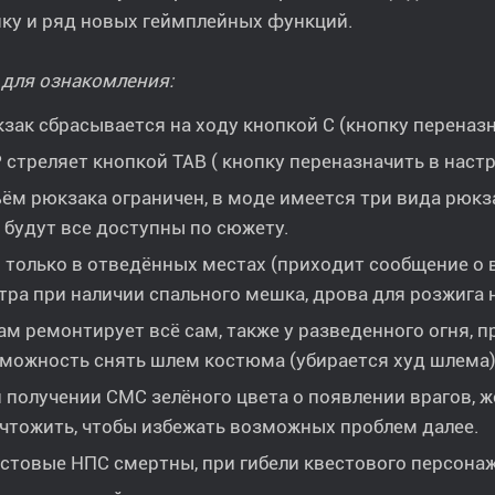
ку и ряд новых геймплейных функций.
 для ознакомления:
зак сбрасывается на ходу кнопкой С (кнопку переназн
 стреляет кнопкой ТАВ ( кнопку переназначить в настр
ём рюкзака ограничен, в моде имеется три вида рюкз
 будут все доступны по сюжету.
 только в отведённых местах (приходит сообщение о 
тра при наличии спального мешка, дрова для розжига 
м ремонтирует всё сам, также у разведенного огня, п
можность снять шлем костюма (убирается худ шлема)
 получении СМС зелёного цвета о появлении врагов, ж
чтожить, чтобы избежать возможных проблем далее.
стовые НПС смертны, при гибели квестового персонаж