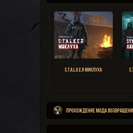
S.T.A.L.K.E.R Миклуха
S.
Прохождение мода Возвращени