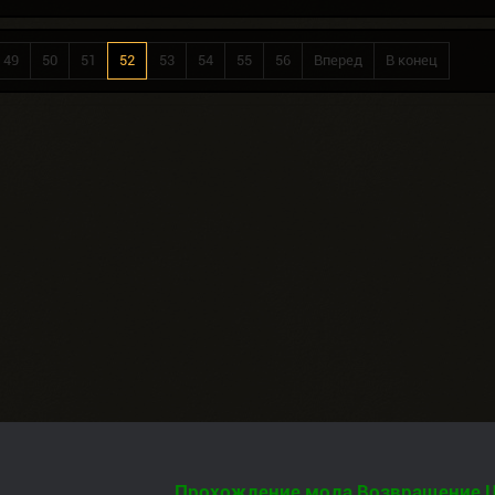
49
50
51
52
53
54
55
56
Вперед
В конец
Прохождение мода Возвращение 