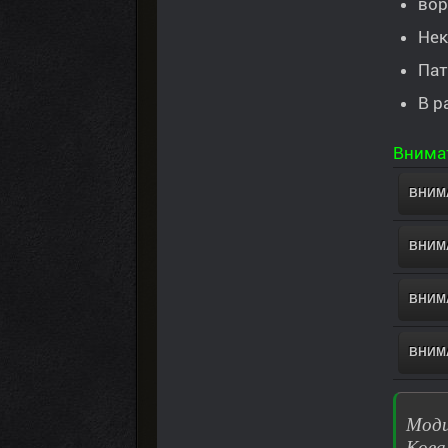
вор
Нек
Пат
В р
Внимат
ВНИМА
ВНИМА
ВНИМА
ВНИМА
Моди
Кова