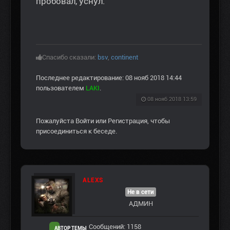
пробовал, уснул.
Спасибо сказали:
bsv
,
continent
Последнее редактирование: 08 нояб 2018 14:44
пользователем
LAKI
.
08 нояб 2018 13:59
Пожалуйста
Войти
или
Регистрация
, чтобы
присоединиться к беседе.
ALEXS
Не в сети
АДМИН
Сообщений: 1158
АВТОР ТЕМЫ