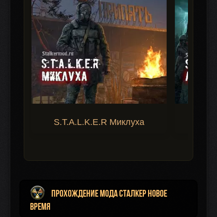
S.T.A.L.K.E.R Миклуха
S.T.A.
Прохождение мода Сталкер Новое
Время