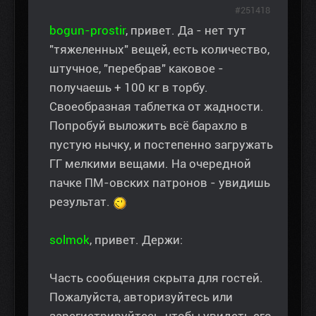
#251418
bogun-prostir
, привет. Да - нет тут
"тяжеленных" вещей, есть количество,
штучное, "перебрав" каковое -
получаешь + 100 кг в торбу.
Своеобразная таблетка от жадности.
Попробуй выложить всё барахло в
пустую нычку, и постепенно загружать
ГГ мелкими вещами. На очередной
пачке ПМ-овских патронов - увидишь
результат.
solmok
, привет. Держи:
Часть сообщения скрыта для гостей.
Пожалуйста, авторизуйтесь или