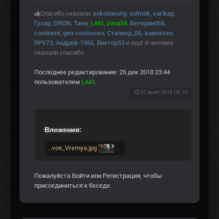
Спасибо сказали:
sokolowuriy
,
solmok
,
varikap
,
Гусар
,
DRON
,
Таня
,
LAKI
,
zima59
,
Ветеран066
,
continent
,
gen-rostovcev
,
Сталкер_06
,
зампотех
,
RPV73
,
Андрей-1966
,
Виктор53
и ещё 4 человек
сказали спасибо.
Последнее редактирование: 25 дек 2018 23:44
пользователем
LAKI
.
07 нояб 2018 08:20
Вложения:
...voe_Vremya.jpg
Пожалуйста
Войти
или
Регистрация
, чтобы
присоединиться к беседе.