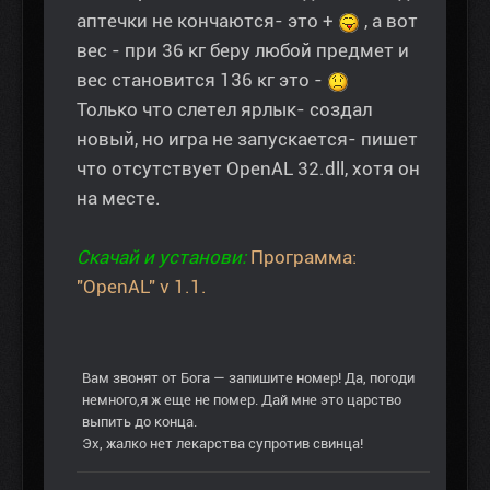
аптечки не кончаются- это +
, а вот
вес - при 36 кг беру любой предмет и
вес становится 136 кг это -
Только что слетел ярлык- создал
новый, но игра не запускается- пишет
что отсутствует OpenAL 32.dll, хотя он
на месте.
Скачай и установи:
Программа:
"OpenАL" v 1.1.
Вам звонят от Бога — запишите номер! Да, погоди
немного,я ж еще не помер. Дай мне это царство
выпить до конца.
Эх, жалко нет лекарства супротив свинца!