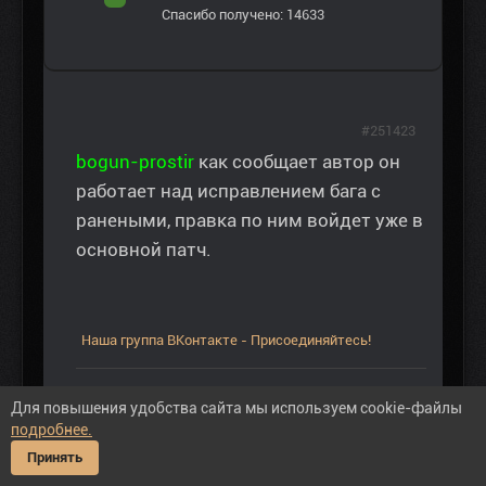
Спасибо получено: 14633
#251423
bogun-prostir
как сообщает автор он
работает над исправлением бага с
ранеными, правка по ним войдет уже в
основной патч.
Наша группа ВКонтакте - Присоединяйтесь!
Спасибо сказали:
Avalokita
,
LAKI
,
zima59
,
continent
,
Для повышения удобства сайта мы используем cookie-файлы
зампотех
,
RPV73
,
Андрей-1966
,
Воссталкерившийся
подробнее.
Принять
08 нояб 2018 14:02