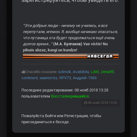
зарегистрируйтесь, чтобы увидеть его.
"Эти добрые люди - ничему не учились, и все
перепутали, игемон. Я, вообще начинаю опасаться,
что путаница эта будет продолжаться ещё очень
долгое время..."
(М.А. Булгаков)
Vae victis! Nu
pilnais abzaz, kungi un kundze!
Спасибо сказали:
solmok
,
Avalokita
,
LAKI
,
zima59
,
continent
,
зампотех
,
RPV73
,
Андрей-1966
Последнее редактирование: 08 нояб 2018 13:28
пользователем
Воссталкерившийся
.
08 нояб 2018 13:02
Пожалуйста
Войти
или
Регистрация
, чтобы
присоединиться к беседе.