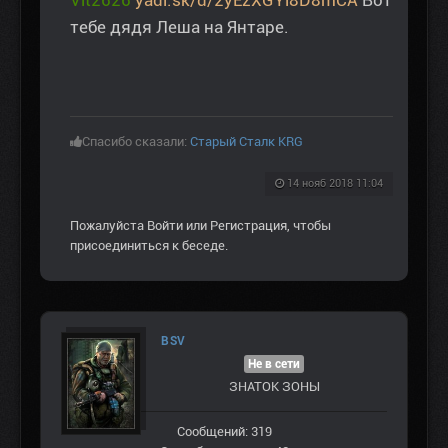
Vit2626
yadi.sk/d/2yEzXGYi8D8mCA
Вот
тебе дядя Леша на Янтаре.
Спасибо сказали:
Старый Сталк KRG
14 нояб 2018 11:04
Пожалуйста
Войти
или
Регистрация
, чтобы
присоединиться к беседе.
BSV
Не в сети
ЗНАТОК ЗОНЫ
Сообщений: 319