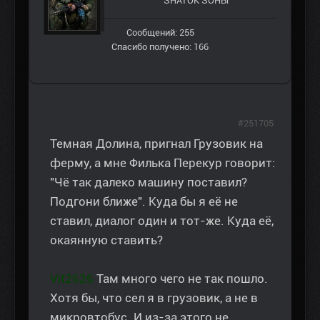
ЗНАТОК ЗОНЫ
Сообщений: 255
Спасибо получено: 166
#251705
Темная Долина, пригнал Грузовик на
ферму, а мне Филька Перекур говорит:
"Чё так далеко машину поставил?
Подгони ближе". Куда бы я её не
ставил, диалог один и тот-же. Куда её,
окаянную ставить?
Vit2626
Там много чего не так пошло.
Хотя бы, что сел я в грузовик, а не в
микровтобус. И из-за этого не