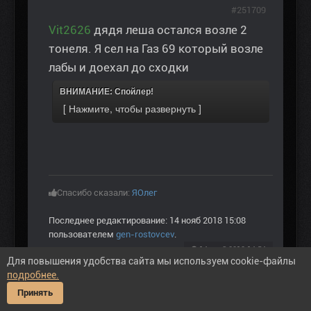
#251709
Vit2626
дядя леша остался возле 2
тонеля. Я сел на Газ 69 который возле
лабы и доехал до сходки
ВНИМАНИЕ: Спойлер!
Спасибо сказали:
ЯОлег
Последнее редактирование: 14 нояб 2018 15:08
пользователем
gen-rostovcev
.
14 нояб 2018 14:54
Для повышения удобства сайта мы используем cookie-файлы
подробнее.
Пожалуйста
Войти
или
Регистрация
, чтобы
Принять
присоединиться к беседе.