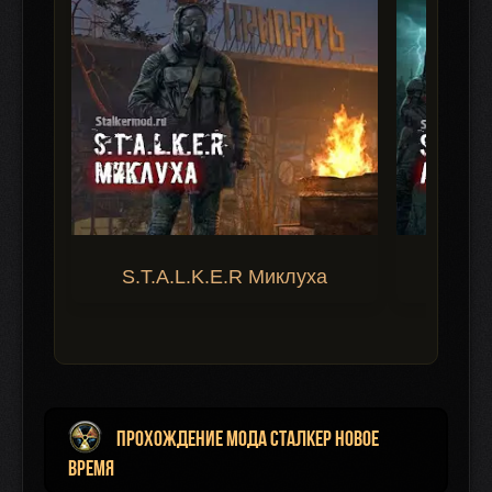
S.T.A.L.K.E.R Миклуха
S.T.A.
Прохождение мода Сталкер Новое
Время