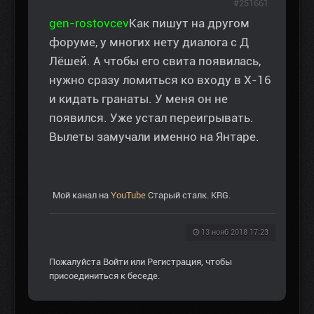
#251661
gen-rostovcev
Как пишут на другом
форуме, у многих нету диалога с Д
Лёшей. А чтобы его свита появилась,
нужно сразу ломиться ко входу в Х-16
и кидать гранаты. У меня он не
появился. Уже устал переигрывать.
Вылеты замучали именно на Янтаре.
Мой канал на
YouTube
Старый сталк. KRG.
13 нояб 2018 17:23
Пожалуйста
Войти
или
Регистрация
, чтобы
присоединиться к беседе.