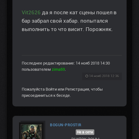
Vit2626
да я после кат сцены пошел в
бар забрал свой хабар. попытался
выполнить то что висит. Порожняк.
Последнее редактирование: 14 нояб 2018 14:30
пользователем
zima59
.
14 нояб 2018 12:36
Пожалуйста
Войти
или
Регистрация
, чтобы
присоединиться к беседе.
BOGUN-PROSTIR
Не в сети