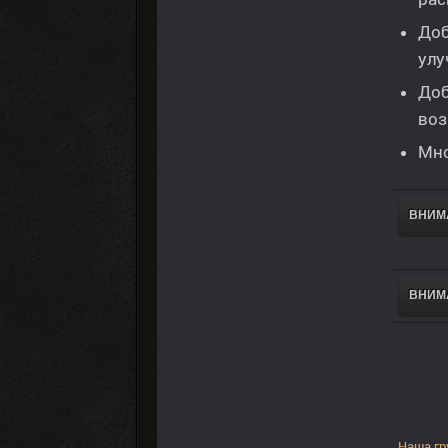
Доб
улу
Доб
воз
Мно
ВНИМА
ВНИМА
Наша гр