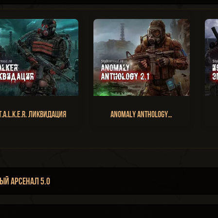
T.A.L.K.E.R. Ликвидация
Anomaly Anthology…
ый Арсенал 5.0