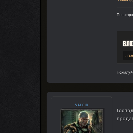
Последне
Вло
...rs
Пожалуй
VALSID
Господ
продат