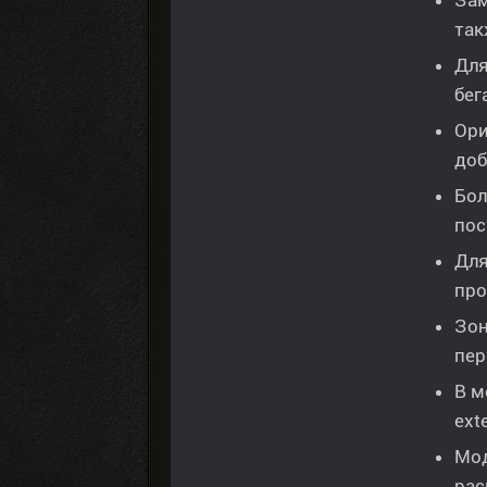
Зам
так
Для
бег
Ори
доб
Бол
пос
Для
про
Зон
пер
В м
ext
Мод
рас