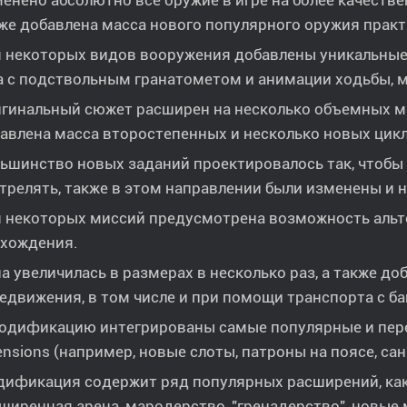
енено абсолютно всё оружие в игре на более качестве
же добавлена масса нового популярного оружия практ
 некоторых видов вооружения добавлены уникальные 
а с подствольным гранатометом и анимации ходьбы, 
гинальный сюжет расширен на несколько объемных ми
авлена масса второстепенных и несколько новых цикл
ьшинство новых заданий проектировалось так, чтоб
трелять, также в этом направлении были изменены и 
 некоторых миссий предусмотрена возможность альт
хождения.
а увеличилась в размерах в несколько раз, а также д
едвижения, в том числе и при помощи транспорта с б
одификацию интегрированы самые популярные и пер
ensions (например, новые слоты, патроны на поясе, сан
ификация содержит ряд популярных расширений, как
ширенная арена, мародерство, "гренадерство", новые м