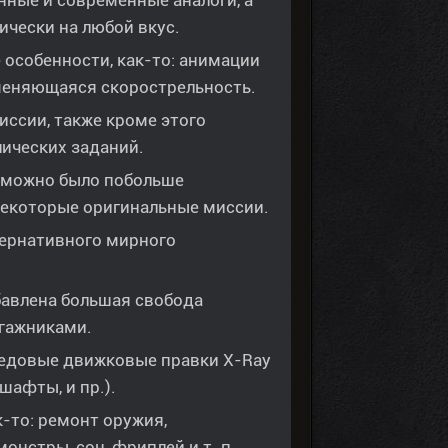
нные и современные аналоги, а
ически на любой вкус.
особенности, как-то: анимации
меняющаяся скорострельность.
ссии, также кроме этого
ических заданий.
ы можно было побольше
некоторые оригинальные миссии.
ернативного мирного
обавлена большая свобода
агажниками.
едовые движковые правки X-Ray
шафты, и пр.).
-то: ремонт оружия,
онстры, сон, фриплей и т. п.