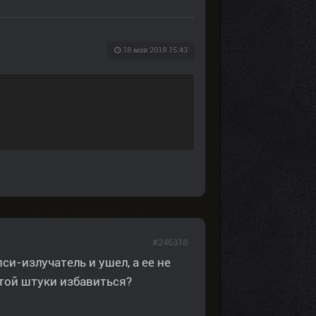
18 мая 2018 15:43
#246318
си-излучатель и ушел, а ее не
этой штуки избавиться?