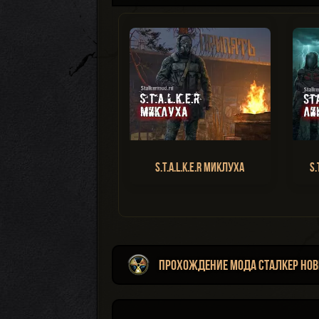
S.T.A.L.K.E.R Миклуха
S.
Прохождение мода Сталкер Нов