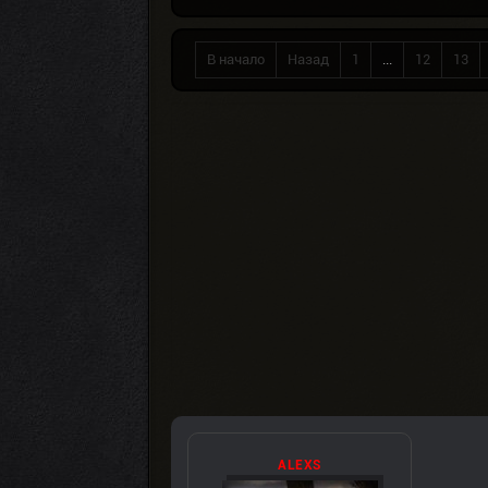
В начало
Назад
1
...
12
13
ALEXS