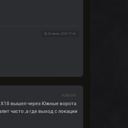
20 июнь 2018 17:41
#246395
з Х18 вышел через Южные ворота
лит часто ,а где выход с локации