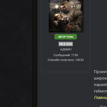
АВТОР ТЕМЫ
Не в сети
АДМИН
Сообщений: 1158
Спасибо получено: 14633
Проект
широк
парал
геймпл
Главны