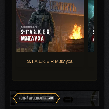
S.T.A.L.K.E.R Миклуха
S.T.A.
НОВЫЙ АРСЕНАЛ
(4 ТЕМЫ)