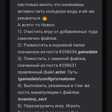
настолько много, что начинаешь
активно пить холодную воду, и ей-же
умываться.
А, всего-то Нужно:
1). Очистить игру от добавленных туда
самолично файлов.
2). Разместить в корневой папке
скачанную из поста #298634
gamedata
.
3). Поместить, с заменой файлов,
скачанный из поста #298631
правленный файл
actor
. Путь:
\gamedata\configs\creatures
.
4). Выполнить, указанные в том-же
посте, манипуляции с файлом
inventory_sect
.
5). Перезагрузить игру. Играть.