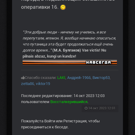
оперативки 16.
"Эти добрые люди - ничему не учились, и все
перепутали, игемон. Я, вообще начинаю опасаться,
что путаница эта будет продолжаться ещё очень
долгое время..."
(М.А. Булгаков)
Vae victis! Nu
pilnais abzaz, kungi un kundze!
Спасибо сказали:
LAKI
,
Андрей-1966
,
Виктор53
,
zetta86
,
viktor19
Последнее редактирование: 14 окт 2023 12:03
пользователем
Воссталкерившийся
.
14 окт 2023 12:01
Пожалуйста
Войти
или
Регистрация
, чтобы
присоединиться к беседе.