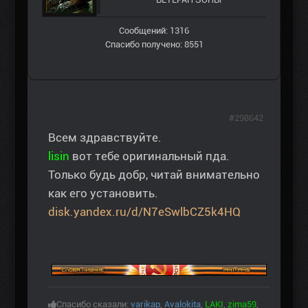
Сообщений: 1316
Спасибо получено: 8551
#298642
Всем здравствуйте.
lisin
вот тебе оригинальный пда.
Только будь добр, читай внимательно
как его установить.
disk.yandex.ru/d/N7eSwlbCZ5k4HQ
Спасибо сказали:
varikap
,
Avalokita
,
LAKI
,
zima59
,