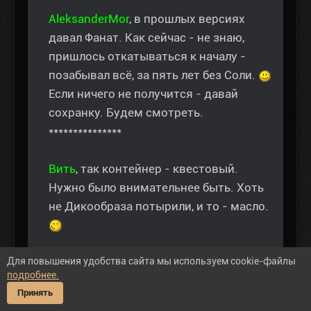
AleksanderMor
, в прошлых версиях
давал Фанат. Как сейчас - не знаю,
пришлось откатываться к началу -
позабывал всё, за пять лет без Соли.
Если ничего не получится - давай
сохранку. Будем смотреть.
***************
Вить
, так контейнер - квестовый.
Нужно было внимательнее быть. Хоть
не Дикообраза потырили, и то - масло.
Для повышения удобства сайта мы используем cookie-файлы
подробнее.
"Эти добрые люди - ничему не учились, и все
Принять
перепутали, игемон. Я, вообще начинаю опасаться,
что путаница эта будет продолжаться ещё очень