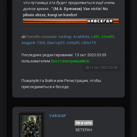
что путаница эта будет продолжаться ещё очень
долгое время..."
(М.А. Булгаков)
Vae victis! Nu
pilnais abzaz, kungi un kundze!
Спасибо сказали:
varikap
,
Avalokita
,
LAKI
,
zima59
,
Андрей-1966
,
Виктор53
,
zetta86
,
viktor19
Последнее редактирование: 13 окт 2023 03:59
пользователем
Воссталкерившийся
.
13 окт 2023 03:58
Пожалуйста
Войти
или
Регистрация
, чтобы
присоединиться к беседе.
VARIKAP
Не в сети
ВЕТЕРАН