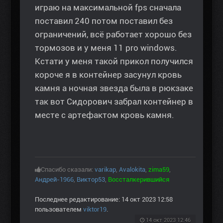
играю на максимальной fps сначала
поставил 240 потом поставил без
ограничений, всё работает хорошо без
тормозов и у меня 11 pro windows.
Кстати у меня такой прикол получился
короче я в контейнер засунул кровь
камня а ночная звезда была в рюкзаке
так вот Сидорович забрал контейнер в
месте с артефактом кровь камня.
Спасибо сказали:
varikap
,
Avalokita
,
zima59
,
Андрей-1966
,
Виктор53
,
Воссталкерившийся
Последнее редактирование: 14 окт 2023 12:58
пользователем
viktor19
.
14 окт 2023 12:46