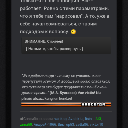
Только-что всё проверил. Всё -
работает. Ровно с теми параметрами,
что я тебе там "нарисовал". А то, уже в
себе начал сомневаться, с твоим
подходом к вопросу.
ВНИМАНИЕ: Спойлер!
"Эти добрые люди - ничему не учились, и все
перепутали, игемон. Я, вообще начинаю опасаться,
что путаница эта будет продолжаться ещё очень
долгое время..."
(М.А. Булгаков)
Vae victis! Nu
pilnais abzaz, kungi un kundze!
Спасибо сказали:
varikap
,
Avalokita
,
lisin
,
LAKI
,
zima59
,
Андрей-1966
,
Виктор53
,
zetta86
,
viktor19