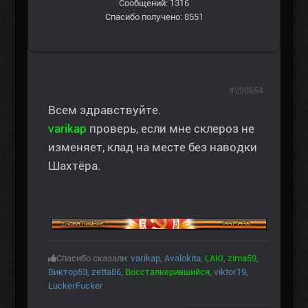
Сообщений: 1316
Спасибо получено: 8551
#298654
Всем здравствуйте.
varikap
проверь, если мне склероз не
изменяет, клад на месте без наводки
Шахтёра.
Спасибо сказали:
varikap
,
Avalokita
,
LAKI
,
zima59
,
Виктор53
,
zetta86
,
Воссталкерившийся
,
viktor19
,
LuckerFucker