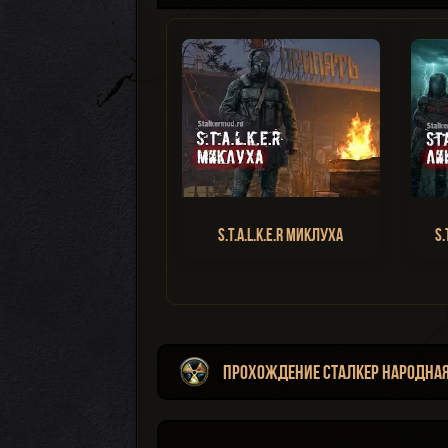
S.T.A.L.K.E.R Миклуха
S.
Прохождение Сталкер Народная 