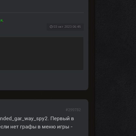
ся
.
03 окт 2023 06:45
#299782
unded_gar_way_spy2. Первый в
 если нет графы в меню игры -