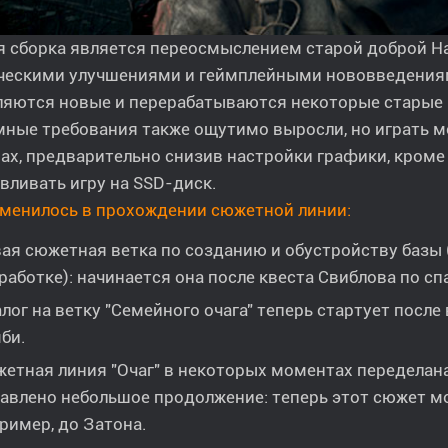
я сборка является переосмыслением старой доброй Н
ческими улучшениями и геймплейными нововведениями
ляются новые и перерабатываются некоторые старые 
ные требования также ощутимо выросли, но играть м
х, предварительно снизив настройки графики, кроме 
вливать игру на SSD-диск.
зменилось в прохождении сюжетной линии:
ая сюжетная ветка по созданию и обустройству базы 
работке): начинается она после квеста Свиблова по с
лог на ветку "Семейного очага" теперь стартует посл
би.
етная линия "Очаг" в некоторых моментах переделана,
авлено небольшое продолжение: теперь этот сюжет мо
ример, до Затона.