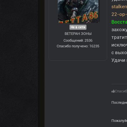
stalke
22-op
Восст
Не в сети
захожу
ВЕТЕРАН ЗOНЫ
тратит
Сообщений: 2536
исключ
Спасибо получено: 16235
с выхо
Удачи 
Спасиб
Последне
Пожалуй