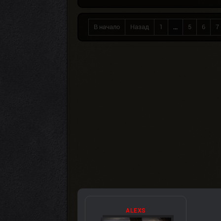
В начало
Назад
1
...
5
6
7
ALEXS