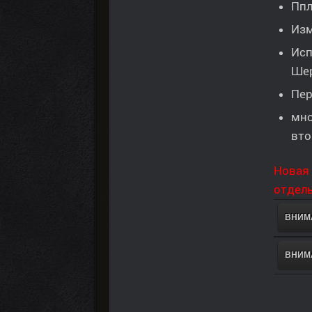
Ппл
Изм
Исп
Шер
Пер
мно
вто
Новая 
отдель
ВНИМА
ВНИМА