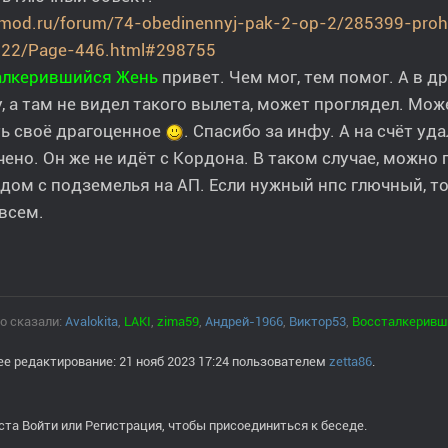
rmod.ru/forum/74-obedinennyj-pak-2-op-2/285399-pro
-22/Page-446.html#298755
алкерившийся
Жень
привет. Чем мог, тем помог. А в д
, а там не видел такого вылета, может проглядел. Мож
ь своё драгоценное
. Спасибо за инфу. А на счёт уд
ено. Он же не идёт с Кордона. В таком случае, можно
дом с подземелья на АП. Если нужный нпс глючный, т
всем.
о сказали:
Avalokita
,
LAKI
,
zima59
,
Андрей-1966
,
Виктор53
,
Воссталкеривш
е редактирование: 21 нояб 2023 17:24 пользователем
zetta86
.
ста
Войти
или
Регистрация
, чтобы присоединиться к беседе.