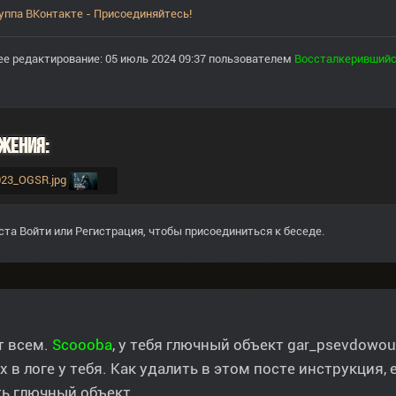
уппа ВКонтакте - Присоединяйтесь!
е редактирование: 05 июль 2024 09:37 пользователем
Воссталкеривший
жения:
2023_OGSR.jpg
ста
Войти
или
Регистрация
, чтобы присоединиться к беседе.
т всем.
Scoooba
, у тебя глючный объект gar_psevdowo
х в логе у тебя. Как удалить в этом посте инструкция,
ь глючный объект.