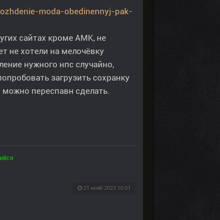
hozhdenie-moda-obedinennyj-pak-
ругих сайтах кроме АМК, не
ет не хотели на мелочёвку
аление нужного нпс случайно,
 попробовать загрузить сохранку
о можно переспавн сделать.
ийся
21 нояб 2023 10:01