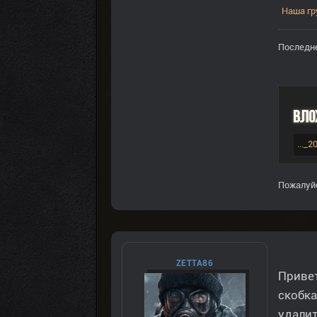
Наша гр
Последне
Вло
..._
Пожалуй
ZETTA86
Приве
скобка
удалит