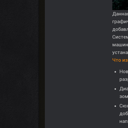
Данна
графи
добав
Систем
машина
устана
Что и
Нов
раз
Диа
зом
Сюж
доб
нап