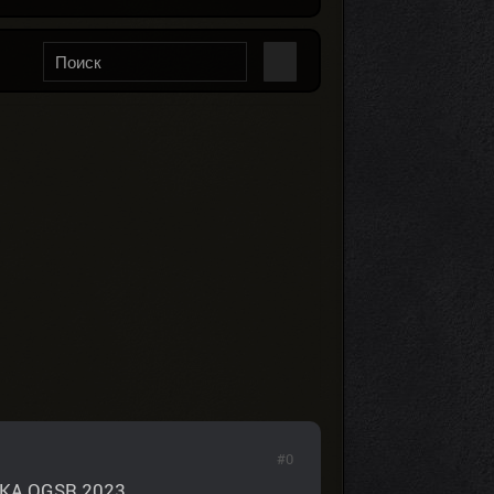
#0
А OGSR 2023