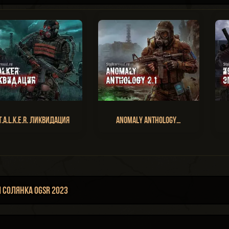
T.A.L.K.E.R. Ликвидация
Anomaly Anthology…
Солянка OGSR 2023