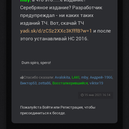
Серебряное издание? Разработчик
предупреждал - ни каких таких
изданий ТЧ. Вот, скачай ТЧ
yadi.sk/d/zCSz2XXc3KfffB?w=1
и после
этого устанавливай НС 2016.
Dum spiro, spero!
Спасибо сказали:
Avalokita
,
LAKI
,
mby
,
Андрей-1966
,
Виктор53
,
zetta86
,
Воссталкерившийся
,
viktor19
15 янв 2021 16:14
Пожалуйста
Войти
или
Регистрация
, чтобы
присоединиться к беседе.