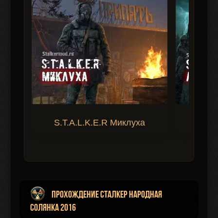
S.T.A.L.K.E.R Миклуха
S.T.A.
Прохождение Сталкер Народная
Солянка 2016