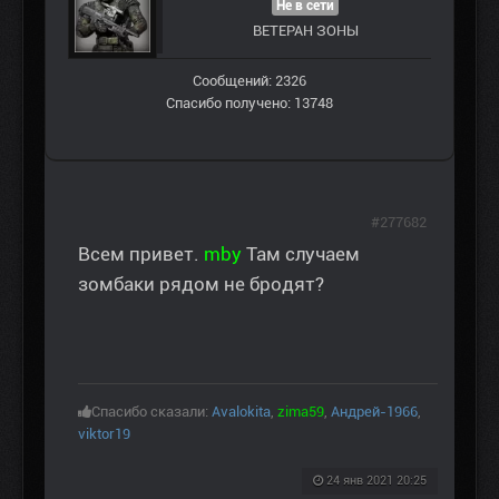
Не в сети
ВЕТЕРАН ЗOНЫ
Сообщений: 2326
Спасибо получено: 13748
#277682
Всем привет.
mby
Там случаем
зомбаки рядом не бродят?
Спасибо сказали:
Avalokita
,
zima59
,
Андрей-1966
,
viktor19
24 янв 2021 20:25