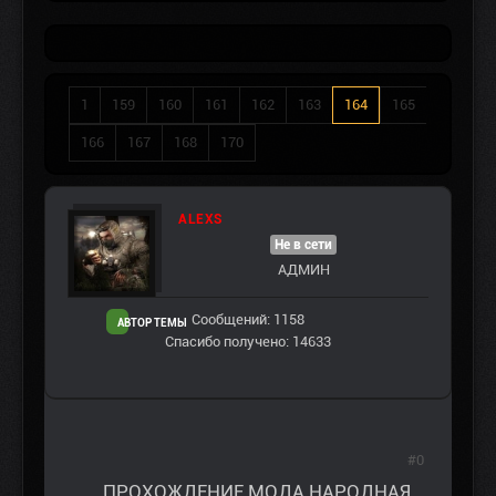
1
159
160
161
162
163
164
165
166
167
168
170
ALEXS
Не в сети
АДМИН
Сообщений: 1158
АВТОР ТЕМЫ
Спасибо получено: 14633
#0
ПРОХОЖДЕНИЕ МОДА НАРОДНАЯ