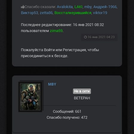
Спасибо сказали:
Avalokita
,
LAKI
,
mby
,
Андрей-1966
,
Виктор53
,
zetta86
,
Воссталкерившийся
,
viktor19
Последнее редактирование: 16 янв 2021 08:32
пользователем
zima59
.
16 янв 2021 04:23
Пожалуйста
Войти
или
Регистрация
, чтобы
присоединиться к беседе.
MBY
Не в сети
ВЕТЕРАН
Сообщений: 661
Спасибо получено: 472