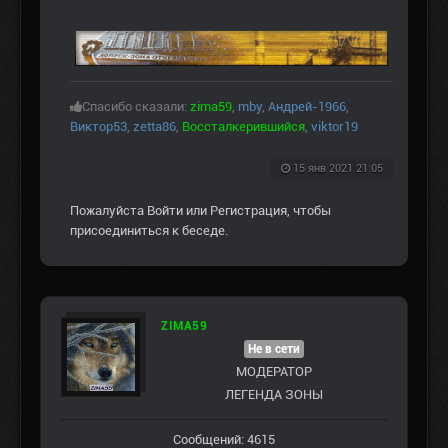
Спасибо сказали:
zima59
,
mby
,
Андрей-1966
,
Виктор53
,
zetta86
,
Воссталкерившийся
,
viktor19
15 янв 2021 21:05
Пожалуйста
Войти
или
Регистрация
, чтобы
присоединиться к беседе.
ZIMA59
Не в сети
МОДЕРАТОР
ЛЕГЕНДА ЗОНЫ
Сообщений: 4615