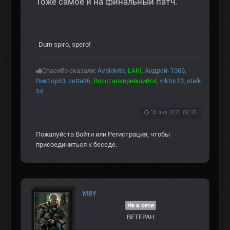
Тоже самое и на финальный патч.
Dum spiro, spero!
Спасибо сказали:
Avalokita
,
LAKI
,
Андрей-1966
,
Виктор53
,
zetta86
,
Воссталкерившийся
,
viktor19
,
stalk
54
18 янв 2021 08:35
Пожалуйста
Войти
или
Регистрация
, чтобы
присоединиться к беседе.
MBY
Не в сети
ВЕТЕРАН