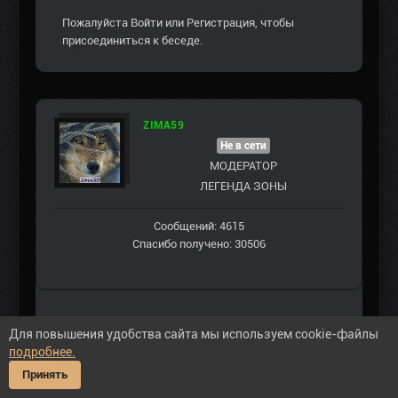
Пожалуйста
Войти
или
Регистрация
, чтобы
присоединиться к беседе.
ZIMA59
Не в сети
МОДЕРАТОР
ЛЕГЕНДА ЗОНЫ
Сообщений: 4615
Спасибо получено: 30506
Для повышения удобства сайта мы используем cookie-файлы
#277690
подробнее.
mby
,
переиграй с захода на ДТ. Где то
Принять
есть ошибка в логике выдачи