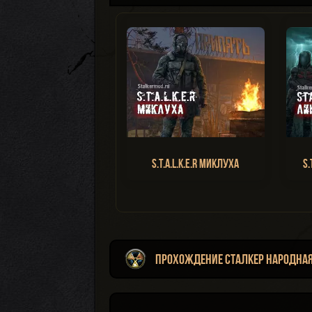
S.T.A.L.K.E.R Миклуха
S.
Прохождение Сталкер Народная