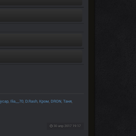
Гусар
,
Ilia__70
,
D.Rash
,
Кром
,
DRON
,
Таня
,
30 апр 2017 19:17