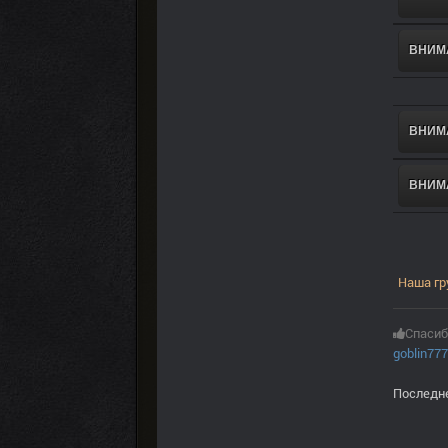
ВНИМА
ВНИМА
ВНИМА
Наша гр
Спасиб
goblin777
Последне