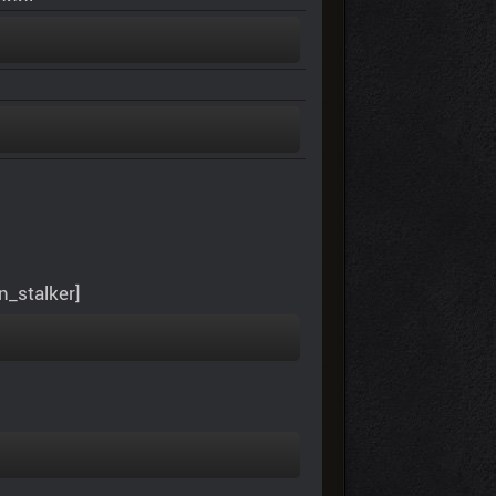
n_stalker]