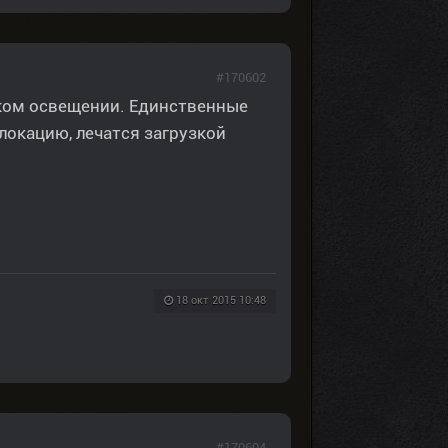
#170602
ском освещении. Единственные
локацию, лечатся загрузкой
18 окт 2015 10:48
#170604