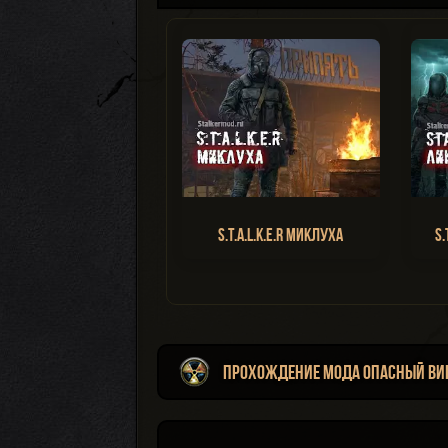
S.T.A.L.K.E.R Миклуха
S.
Прохождение мода Опасный Ви