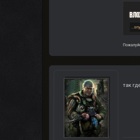
Вло
...sn
Пожалуй
так гд