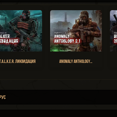
T.A.L.K.E.R. Ликвидация
Anomaly Anthology…
рус