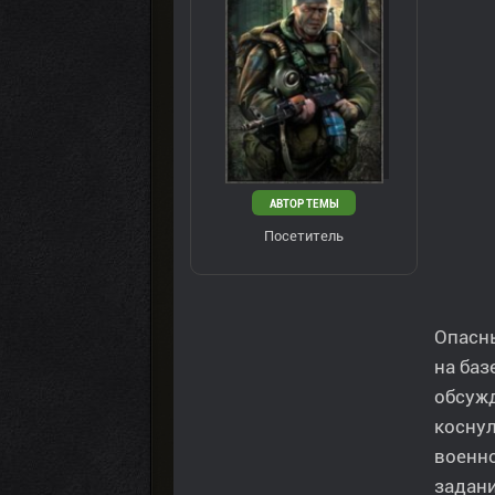
АВТОР ТЕМЫ
Посетитель
Опасн
на баз
обсуж
коснул
военн
задани