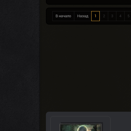
В начало
Назад
1
2
3
4
5