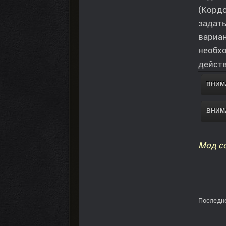
(Кордо
задать
вариан
необхо
дейст
ВНИМА
ВНИМА
Мод со
Последне