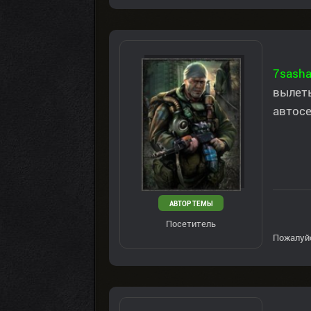
7sash
вылеты
автосе
АВТОР ТЕМЫ
Посетитель
Пожалуй