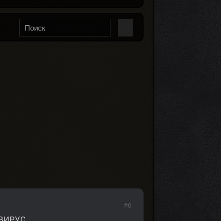
#0
ВИРУС