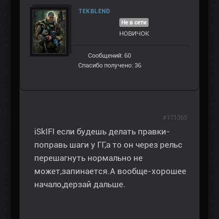
TEKBLEND
Не в сети
НОВИЧОК
Сообщений: 60
Спасибо получено: 36
#171355
iSkIFI если будешь делать правки-
поправь шаги у ГГ,а то он через рельс
перешагнуть нормально не
может,запинается.А вообще-хорошее
начало,дерзай дальше.