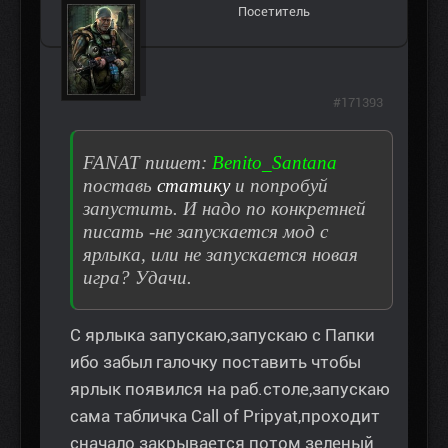
Посетитель
#171393
FANAT пишет:
Benito_Santana
поставь
статику
и попробуй
запустить. И надо по конкретней
писать -не запускается мод с
ярлыка, или не запускается новая
игра? Удачи.
C ярлыка запускаю,запускаю с Папки
ибо забыл галочку поставить чтобы
ярлык появился на раб.столе,запускаю
сама табличка Call of Pripyat,проходит
сначало закрывается потом зеленый