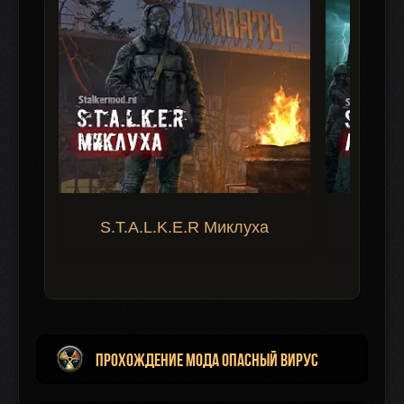
S.T.A.L.K.E.R Миклуха
S.T.A.
Прохождение мода Опасный Вирус