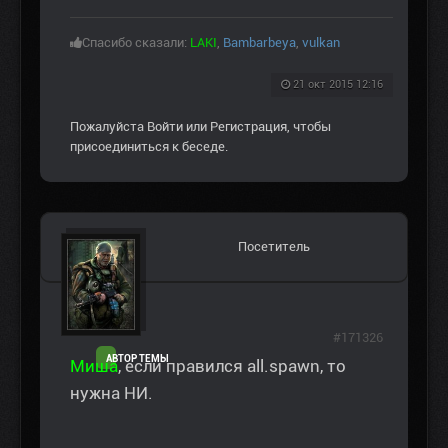
Спасибо сказали:
LAKI
,
Bambarbeya
,
vulkan
21 окт 2015 12:16
Пожалуйста
Войти
или
Регистрация
, чтобы
присоединиться к беседе.
Посетитель
#171326
АВТОР ТЕМЫ
Миша
, если правился all.spawn, то
нужна НИ.