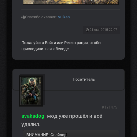
Спасибо сказали:
vulkan
21 окт 2015 22:07
Пожалуйста
Войти
или
Регистрация
, чтобы
присоединиться к беседе.
Посетитель
#171475
avakadog
. мод уже прошёл и всё
удалил.
ВНИМАНИЕ: Спойлер!