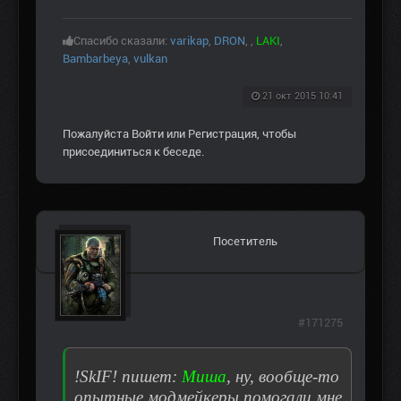
Спасибо сказали:
varikap
,
DRON
,
,
LAKI
,
Bambarbeya
,
vulkan
21 окт 2015 10:41
Пожалуйста
Войти
или
Регистрация
, чтобы
присоединиться к беседе.
Посетитель
#171275
!SkIF! пишет:
Миша
, ну, вообще-то
опытные модмейкеры помогали мне