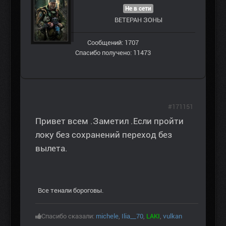
Не в сети
ВЕТЕРАН ЗOНЫ
Сообщений: 1707
Спасибо получено: 11473
#171151
Привет всем .Заметил .Если пройти
локу без сохранений переход без
вылета.
Все тенали бороговы.
Спасибо сказали:
michele
,
Ilia__70
,
LAKI
,
vulkan