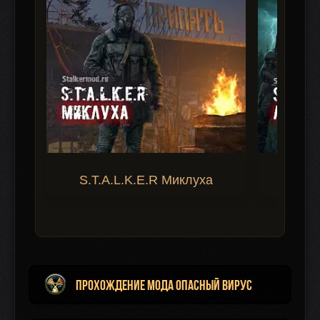
S.T.A.L.K.E.R Миклуха
S.T.A.
Прохождение мода Опасный Вирус