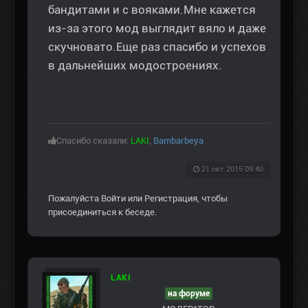
бандитами и с вояками.Мне кажется
из-за этого мод выглядит вяло и даже
скучновато.Еще раз спасибо и успехов
в дальнейших модостроениях.
Спасибо сказали:
LAKI
,
Bambarbeya
21 окт 2015 09:40
Пожалуйста
Войти
или
Регистрация
, чтобы
присоединиться к беседе.
LAKI
на форуме