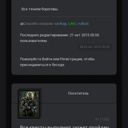
Все тенали бороговы.
Спасибо сказали:
varikap
,
LAKI
,
vulkan
Последнее редактирование: 21 окт 2015 05:06
пользователем
.
20 окт 2015 20:20
Пожалуйста
Войти
или
Регистрация
, чтобы
присоединиться к беседе.
Посетитель
#171186
Все квесты выполнил, сюжет пройден.