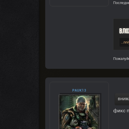
Последне
Вло
...nn
Пожалуй
PAUK13
ВНИМА
фикс п