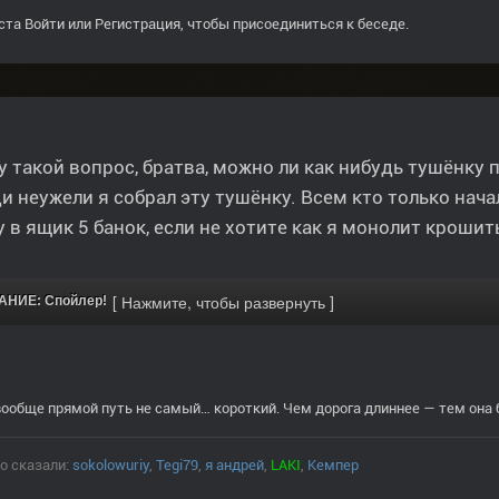
ста
Войти
или
Регистрация
, чтобы присоединиться к беседе.
у такой вопрос, братва, можно ли как нибудь тушёнку 
и неужели я собрал эту тушёнку. Всем кто только нач
у в ящик 5 банок, если не хотите как я монолит крошить
НИЕ: Спойлер!
вообще прямой путь не самый… короткий. Чем дорога длиннее — тем она 
о сказали:
sokolowuriy
,
Tegi79
,
я андрей
,
LAKI
,
Кемпер