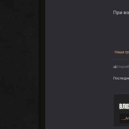
При во
Наша гр
Спасиб
Последне
Вло
..._