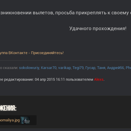
зникновении вылетов, просьба прикреплять к своему
Удачного прохождения!
уппа ВКонтакте - Присоединяйтесь!
о сказали:
sokolowuriy
,
Karsar70
,
varikap
,
Tegi79
,
Гусар
,
Таня
,
Андрей56
,
Ph
е редактирование: 04 апр 2015 16:11 пользователем
Alexs
.
жения:
Anomaliya.jpg