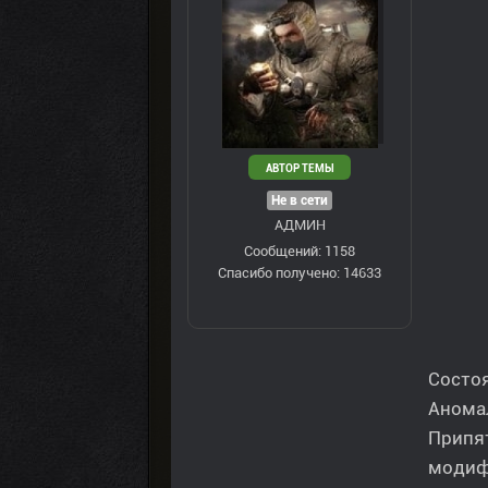
АВТОР ТЕМЫ
Не в сети
АДМИН
Сообщений: 1158
Спасибо получено: 14633
Состо
Аномал
Припя
модифи