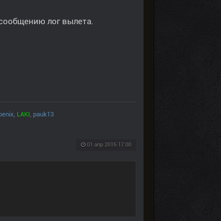
 сообщению лог вылета.
oenix
,
LAKI
,
pauk13
01 апр 2015 17:00