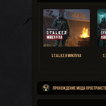
S.T.A.L.K.E.R Миклуха
S.
Прохождение мода Пространст