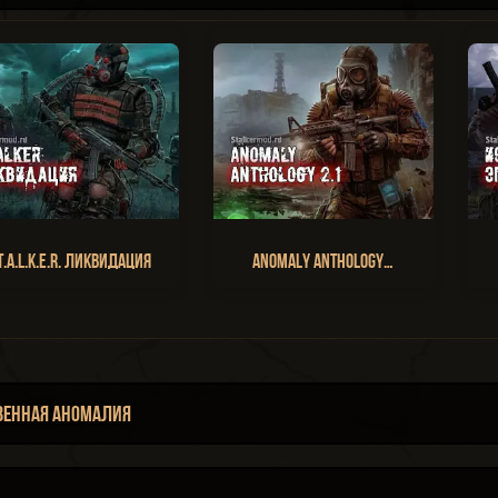
T.A.L.K.E.R. Ликвидация
Anomaly Anthology…
венная Аномалия