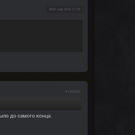
01 апр 2015 17:33
#140556
ыло до самого конца.