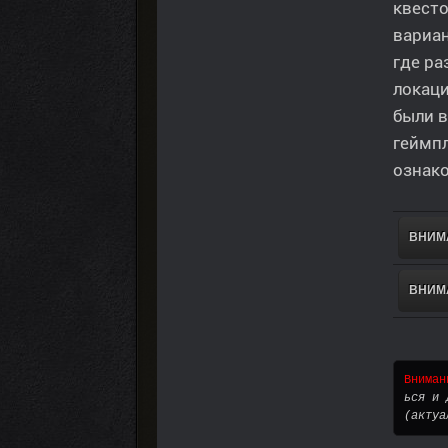
квесто
вариа
где ра
локаци
были в
геймп
ознако
ВНИМА
ВНИМА
Вниман
ься и 
(актуа