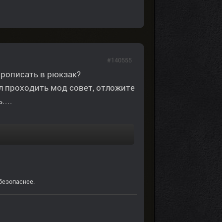
#140555
прописать в рюкзак?
ал проходить мод совет, отложите
....
безопаснее.