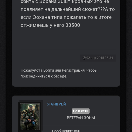
сбить с Зохана 30шт.кровных это не
повлияет на дальнейший сюжет???А то
если Зохана типа пожалеть то в итоге
отжимаешь у него 33500
02 апр 2015 15:34
Пожалуйста
Войти
или
Регистрация
, чтобы
присоединиться к беседе.
Я АНДРЕЙ
Не в сети
ВЕТЕРАН ЗOНЫ
Сообщений: 850