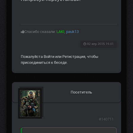
Спасибо сказали:
LAKI
,
pauk13
02 апр 2015 15:01
Пожалуйста
Войти
или
Регистрация
, чтобы
присоединиться к беседе.
Посетитель
#140711