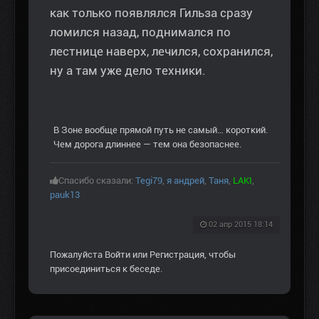
как только появлялся Гильза сразу
ломился назад, поднимался по
лестнице наверх, лечился, сохранился,
ну а там уже дело техники.
В Зоне вообще прямой путь не самый… короткий.
Чем дорога длиннее — тем она безопаснее.
Спасибо сказали:
Tegi79
,
я андрей
,
Таня
,
LAKI
,
pauk13
02 апр 2015 18:14
Пожалуйста
Войти
или
Регистрация
, чтобы
присоединиться к беседе.