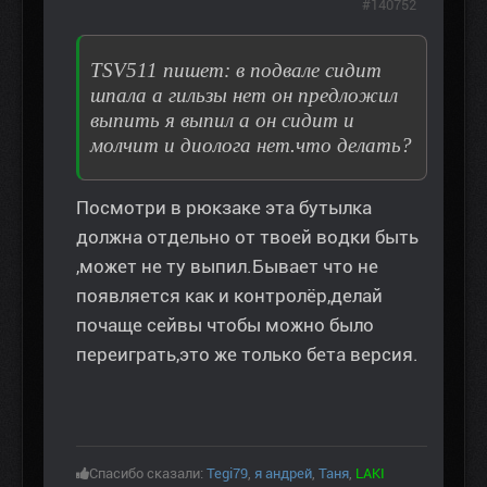
#140752
TSV511 пишет: в подвале сидит
шпала а гильзы нет он предложил
выпить я выпил а он сидит и
молчит и диолога нет.что делать?
Посмотри в рюкзаке эта бутылка
должна отдельно от твоей водки быть
,может не ту выпил.Бывает что не
появляется как и контролёр,делай
почаще сейвы чтобы можно было
переиграть,это же только бета версия.
Спасибо сказали:
Tegi79
,
я андрей
,
Таня
,
LAKI