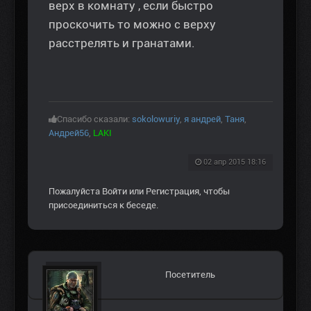
верх в комнату , если быстро
проскочить то можно с верху
расстрелять и гранатами.
Спасибо сказали:
sokolowuriy
,
я андрей
,
Таня
,
Андрей56
,
LAKI
02 апр 2015 18:16
Пожалуйста
Войти
или
Регистрация
, чтобы
присоединиться к беседе.
Посетитель