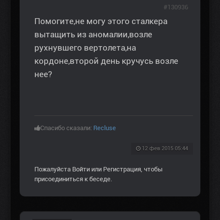
#130936
Помогите,не могу этого сталкера
вытащить из аномалии,возле
рухнувшего вертолета,на
кордоне,второй день кручусь возле
нее?
Спасибо сказали:
Recluse
12 фев 2015 05:44
Пожалуйста
Войти
или
Регистрация
, чтобы
присоединиться к беседе.