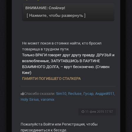
ВНИМАНИЕ: Спойлер!
Не может покоя в стоянке найти, кто бросил
товарища в трудном пути.
Только ВРАГИ говорят друг другу правду. ДРУЗЬЯ и
возлюбленные, ЗАПУТАВШИСЬ В ПАУТИНЕ
ВЗАИМНОГО ДОЛГА, – врут бесконечно. (Стивен
Кинг)
ПАМЯТИ ПОГИБШЕГО СТАЛКЕРА
Спасибо сказали:
9im10
,
Recluse
,
Гусар
,
Андрей911
,
Holy Sirius
,
varomix
11 фев 2015 17:57
Пожалуйста
Войти
или
Регистрация
, чтобы
присоединиться к беседе.