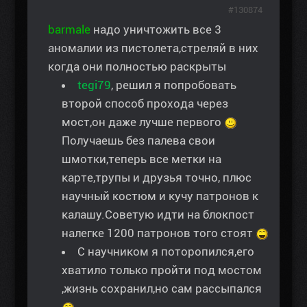
#130874
barmale
надо уничтожить все 3
аномалии из пистолета,стреляй в них
когда они полностью раскрыты
tegi79
, решил я попробовать
второй способ прохода через
мост,он даже лучше первого
Получаешь без палева свои
шмотки,теперь все метки на
карте,трупы и друзья точно, плюс
научный костюм и кучу патронов к
калашу.Советую идти на блокпост
налегке 1200 патронов того стоят
С научником я поторопился,его
хватило только пройти под мостом
,жизнь сохранил,но сам рассыпался