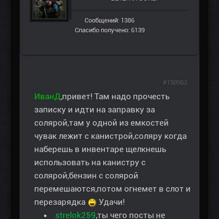
Сообщений: 1386
Спасибо получено: 6139
#130962
ИванД
,привет! Там надо прочесть
записку и идти на заправку за
солярой,там у одной из емкостей
чувак лежит с канистрой,соляру когда
наберешь в инвентаре щелкнешь
использовать на канистру с
солярой,бензин с солярой
перемешаются,потом огнемет в слот и
перезарядка
Удачи!
strelok259
,ты чего посты не