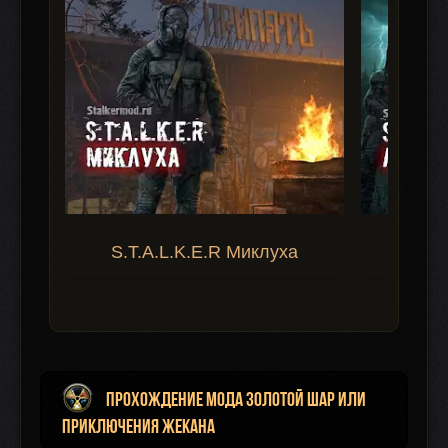
S.T.A.L.K.E.R Миклуха
S.T.A.
Прохождение мода Золотой Шар или
Приключения Жекана