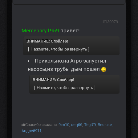
#130979
Mercenary1959
привет!
ВНИМАНИЕ: Спойлер!
Прикольно,на Агро запустил
насосы,из трубы дым пошел
ВНИМАНИЕ: Спойлер!
Спасибо сказали:
9im10
,
serj66
,
Tegi79
,
Recluse
,
Андрей911
,