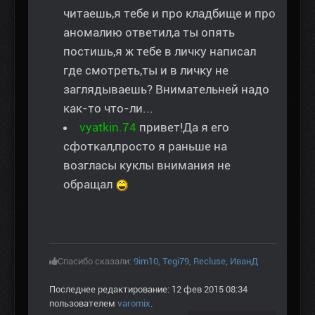
читаешь,я тебе и про кладбище и про
аномалию ответил,а ты опять
постишь,я ж тебе в личку написал
где смотреть,ты и в личку не
заглядываешь? Внимательней надо
как-то что-ли...
vyatkin.74
привет!Да я его
сфоткал,просто я раньше на
возгласы куклы внимания не
обращал
Спасибо сказали:
9im10
,
Tegi79
,
Recluse
,
ИванД
Последнее редактирование: 12 фев 2015 08:34
пользователем
varomix
.