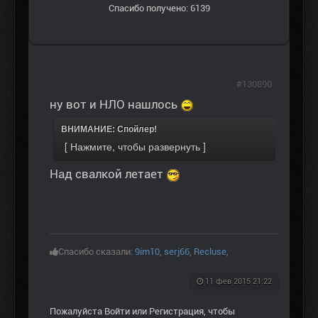
Спасибо получено: 6139
#130890
ну вот и НЛО нашлось
ВНИМАНИЕ: Спойлер!
Над свалкой летает
Спасибо сказали:
9im10
,
serj66
,
Recluse
,
11 фев 2015 21:22
Пожалуйста
Войти
или
Регистрация
, чтобы