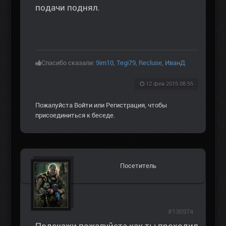
подачи поднял.
Спасибо сказали:
9im10
,
Tegi79
,
Recluse
,
ИванД
12 фев 2015 08:55
Пожалуйста
Войти
или
Регистрация
, чтобы
присоединиться к беседе.
Посетитель
#130974