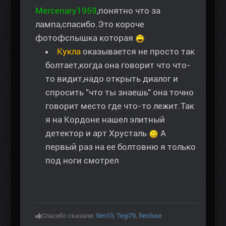
Mercenary1959
,понятно что за
лампа,спасибо.Это короче
фотофспышка которая
Кукла
оказывается не просто так
болтает,когда она говорит что что-
то видит,надо открыть диалог и
спросить "что ты знаешь" она точно
говорит место где что-то лежит.Так
я на Кордоне нашел элитный
детектор и арт Хрусталь
А
первый раз на ее болтовню я только
под ноги смотрел
Спасибо сказали:
9im10
,
Tegi79
,
Recluse