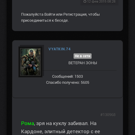
12 фев 2015 08:28
Пожалуйста
Войти
или
Регистрация
, чтобы
присоединиться к беседе.
VYATKIN.74
Не в сети
ВЕТЕРАН ЗOНЫ
Сообщений: 1503
Спасибо получено: 5605
#130968
Рома
, зря на куклу забивал. На
Кардоне, элитный детектор с ее