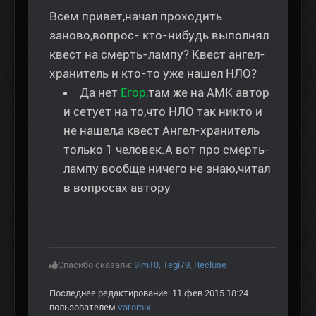
Всем привет,начал проходить
заново,вопрос- кто-нибудь выполнял
квест на смерть-лампу? Квест ангел-
хранитель и кто-то уже нашел НЛО?
Да нет
Егор,
там же на АМК автор
и сетует на то,что НЛО так никто и
не нашел,а квест Ангел-хранитель
только 1 человек.А вот про смерть-
лампу вообще ничего не знаю,читал
в вопросах автору
Спасибо сказали:
9im10
,
Tegi79
,
Recluse
Последнее редактирование: 11 фев 2015 18:24
пользователем
varomix
.