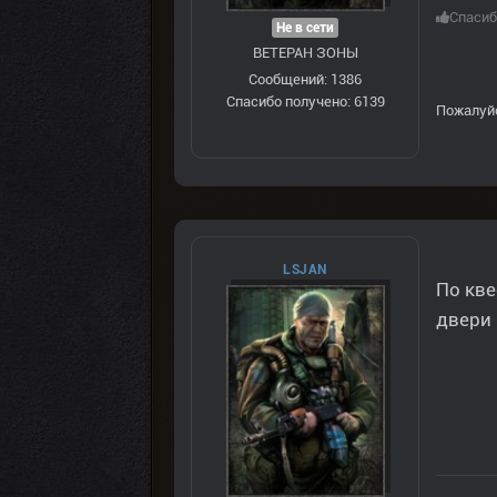
Спасиб
Не в сети
ВЕТЕРАН ЗOНЫ
Сообщений: 1386
Спасибо получено: 6139
Пожалуй
LSJAN
По кве
двери 