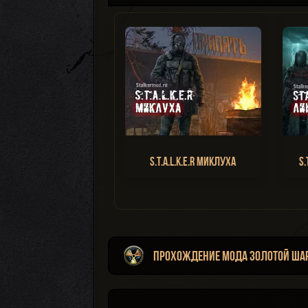
S.T.A.L.K.E.R Миклуха
S.
Прохождение мода Золотой Ша