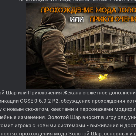
ой Шар или Приключения Жекана сюжетное дополнени
кации OGSE 0.6.9.2 R2, обсуждение прохождения кото
у с новым сюжетом, квестами и персонажами модифик
ейные изменения. Золотой Шар вносит в игру ряд ун
омит игрока с новыми системами - выживания и дост
нностях прохождения мода Золотой Шар, основных и 