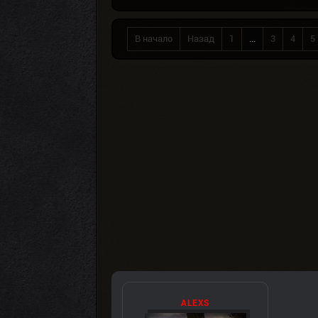
В начало
Назад
1
...
3
4
5
ALEXS