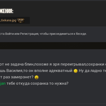
жения:
ya_Gekana.jpg
ста
Войти
или
Регистрация
, чтобы присоединиться к беседе.
от не задача блин,похоже я зря переигрывал,сохранки 
шь Василия,то он вполне адекватный
Ну да ладно т
от раз замерзнет?
sjan
тебе откуда сохранка то нужна?