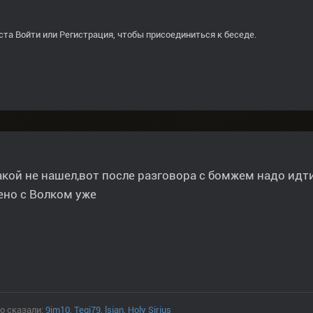
ста
Войти
или
Регистрация
, чтобы присоединиться к беседе.
акой не нашел,вот после разговора с бомжем надо идт
ено с Волком уже
о сказали:
9im10
,
Tegi79
,
lsjan
,
Holy Sirius