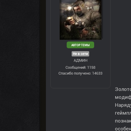
АВТОР ТЕМЫ
Не в сети
АДМИН
Сообщений: 1158
Спасибо получено: 14633
Золот
модифи
Наряд
геймпл
познак
особе