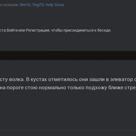
о сказали:
9im10
,
Tegi79
,
Holy Sirius
ста
Войти
или
Регистрация
, чтобы присоединиться к беседе.
сту волка. В кустах отметилось они зашли в элеватор 
на пороге стою нормально только подхожу ближе стр