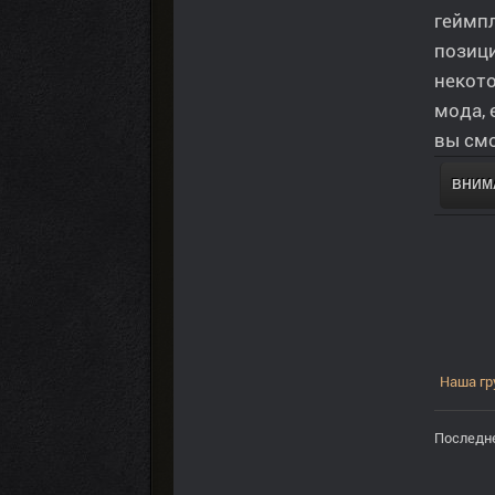
геймпл
позиц
некот
мода, 
вы смо
ВНИМА
Наша гр
Последне