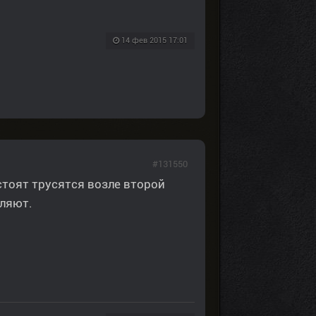
14 фев 2015 17:01
#131550
стоят трусятся возле второй
еляют.