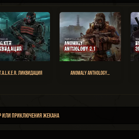
T.A.L.K.E.R. Ликвидация
Anomaly Anthology…
р или Приключения Жекана