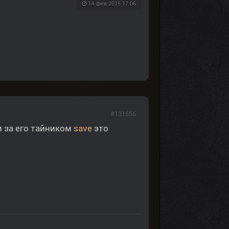
14 фев 2015 17:06
#131556
и за его тайником
save
это