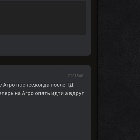
#131546
с Агро поснес,когда после ТД
еперь на Агро опять идти а вдруг