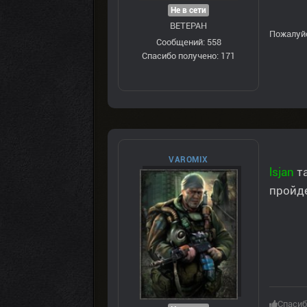
Не в сети
ВЕТЕРАН
Пожалуй
Сообщений: 558
Спасибо получено: 171
VAROMIX
lsjan
т
пройд
Спасиб