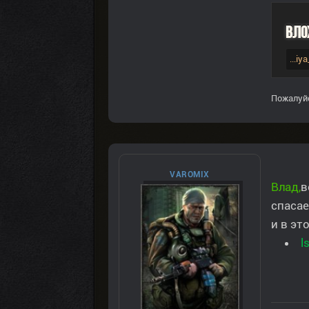
Вло
...i
Пожалуй
VAROMIX
Влад,
в
спасае
и в эт
l