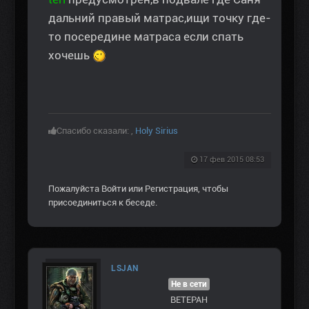
дальний правый матрас,ищи точку где-
то посередине матраса если спать
хочешь
Спасибо сказали:
,
Holy Sirius
17 фев 2015 08:53
Пожалуйста
Войти
или
Регистрация
, чтобы
присоединиться к беседе.
LSJAN
Не в сети
ВЕТЕРАН