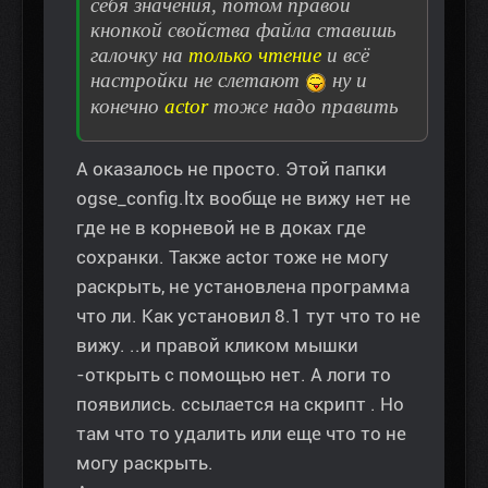
себя значения, потом правой
кнопкой свойства файла ставишь
галочку на
только чтение
и всё
настройки не слетают
ну и
конечно
actor
тоже надо править
А оказалось не просто. Этой папки
ogse_config.ltx вообще не вижу нет не
где не в корневой не в доках где
сохранки. Также actor тоже не могу
раскрыть, не установлена программа
что ли. Как установил 8.1 тут что то не
вижу. ..и правой кликом мышки
-открыть с помощью нет. А логи то
появились. ссылается на скрипт . Но
там что то удалить или еще что то не
могу раскрыть.