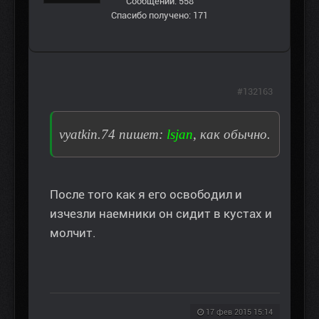
Сообщений: 558
Спасибо получено: 171
#132163
vyatkin.74 пишет:
lsjan
, как обычно.
После того как я его освободил и
изчезли наемники он сидит в кустах и
молчит.
17 фев 2015 15:14