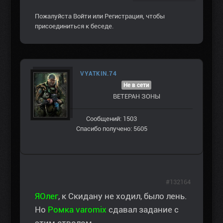
Пожалуйста
Войти
или
Регистрация
, чтобы
присоединиться к беседе.
VYATKIN.74
Не в сети
ВЕТЕРАН ЗOНЫ
Сообщений: 1503
Спасибо получено: 5605
#132164
ЯОлег
, к Скидану не ходил, было лень.
Но
Ромка varomix
сдавал задание с
этим стволом.