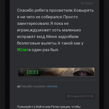
#132047
Спасибо ребята просветили.Ковырять
я ни чего не собирался.Просто
заинтересовало.Я пока не
играю,жду,может хоть маленько
исправят мод.Меня задолбали
безлоговые вылеты.А такой как у
ЯОлег
а один раз был.
Спасибо сказали:
varomix
16 фев 2015 19:38
Пожалуйста
Войти
или
Регистрация
, чтобы