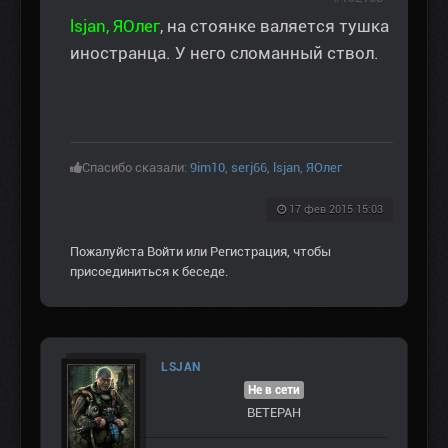
lsjan, ЯОлег
, на стоянке валяется тушка
иностранца. У него сломанный ствол.
Спасибо сказали:
9im10
,
serj66
,
lsjan
,
ЯОлег
17 фев 2015 15:03
Пожалуйста
Войти
или
Регистрация
, чтобы
присоединиться к беседе.
LSJAN
Не в сети
ВЕТЕРАН