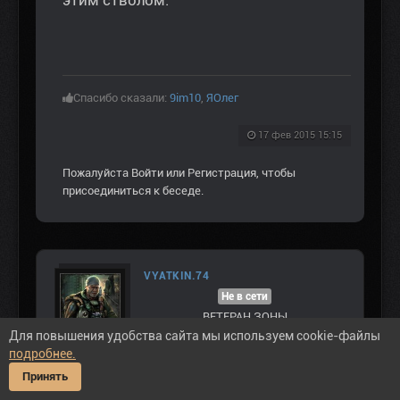
Спасибо сказали:
9im10
,
ЯОлег
17 фев 2015 15:15
Пожалуйста
Войти
или
Регистрация
, чтобы
присоединиться к беседе.
VYATKIN.74
Не в сети
ВЕТЕРАН ЗOНЫ
Для повышения удобства сайта мы используем cookie-файлы
подробнее.
Сообщений: 1503
Спасибо получено: 5605
Принять