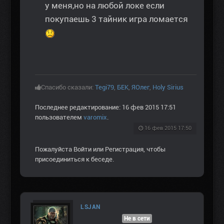
у меня,но на любой локе если
покупаешь 3 тайник игра ломается
Спасибо сказали:
Tegi79
,
БЕК
,
ЯОлег
,
Holy Sirius
Последнее редактирование: 16 фев 2015 17:51
пользователем
varomix
.
16 фев 2015 17:50
Пожалуйста
Войти
или
Регистрация
, чтобы
присоединиться к беседе.
LSJAN
Не в сети