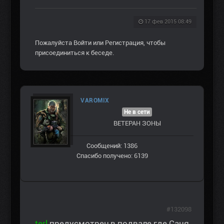
17 фев 2015 08:49
Пожалуйста
Войти
или
Регистрация
, чтобы
присоединиться к беседе.
VAROMIX
Не в сети
ВЕТЕРАН ЗOНЫ
Сообщений: 1386
Спасибо получено: 6139
#132098
terl
предусмотрен,в подвале где Саня