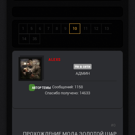
1
5
6
7
8
9
10
11
12
13
14
35
ALEXS
Не в сети
АДМИН
Сообщений: 1158
АВТОР ТЕМЫ
Спасибо получено: 14633
#0
ПРОХОЖДЕНИЕ МОДА ЗОЛОТОЙ ШАР