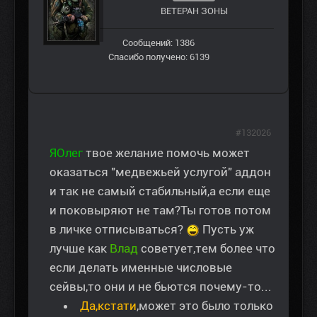
ВЕТЕРАН ЗOНЫ
Сообщений: 1386
Спасибо получено: 6139
#132026
ЯОлег
твое желание помочь может
оказаться "медвежьей услугой" аддон
и так не самый стабильный,а если еще
и поковыряют не там?Ты готов потом
в личке отписываться?
Пусть уж
лучше как
Влад
советует,тем более что
если делать именные числовые
сейвы,то они и не бьются почему-то...
Да,кстати
,может это было только