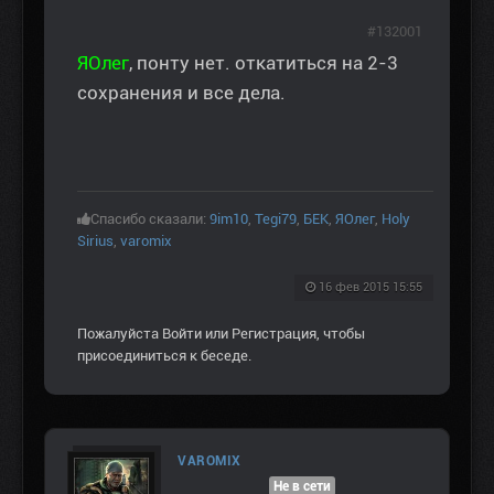
#132001
ЯОлег
, понту нет. откатиться на 2-3
сохранения и все дела.
Спасибо сказали:
9im10
,
Tegi79
,
БЕК
,
ЯОлег
,
Holy
Sirius
,
varomix
16 фев 2015 15:55
Пожалуйста
Войти
или
Регистрация
, чтобы
присоединиться к беседе.
VAROMIX
Не в сети