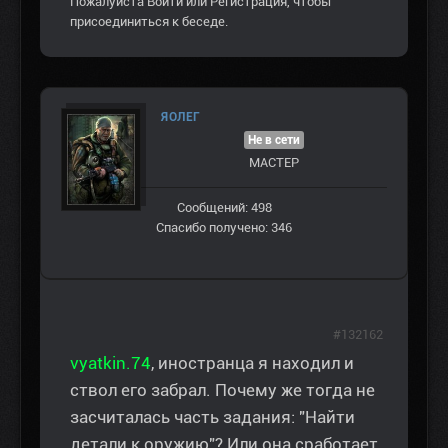
Пожалуйста
Войти
или
Регистрация
, чтобы
присоединиться к беседе.
ЯОЛЕГ
Не в сети
МАСТЕР
Сообщений: 498
Спасибо получено: 346
#132162
vyatkin.74
, иностранца я находил и
ствол его забрал. Почему же тогда не
засчиталась часть задания: "Найти
детали к оружию"? Или она сработает