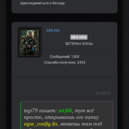
присоединиться к беседе.
SERJ66
Не в сети
ВЕТЕРАН ЗOНЫ
Сообщений: 1305
Спасибо получено: 2433
#132078
tegi79 пишет:
serj66
, тут всё
просто, открываешь его папку
ogse_config.ltx
, меняешь там под