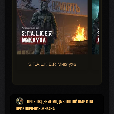
S.T.A.L.K.E.R Миклуха
S.T.A.
Прохождение мода Золотой Шар или
Приключения Жекана