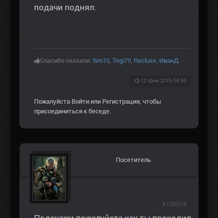
подачи поднял.
Спасибо сказали:
9im10
,
Tegi79
,
Recluse
,
ИванД
12 фев 2015 08:55
Пожалуйста
Войти
или
Регистрация
, чтобы
присоединиться к беседе.
Посетитель
#130974