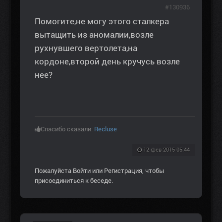
#130936
Помогите,не могу этого сталкера
вытащить из аномалии,возле
рухнувшего вертолета,на
кордоне,второй день кручусь возле
нее?
Спасибо сказали:
Recluse
12 фев 2015 05:44
Пожалуйста
Войти
или
Регистрация
, чтобы
присоединиться к беседе.