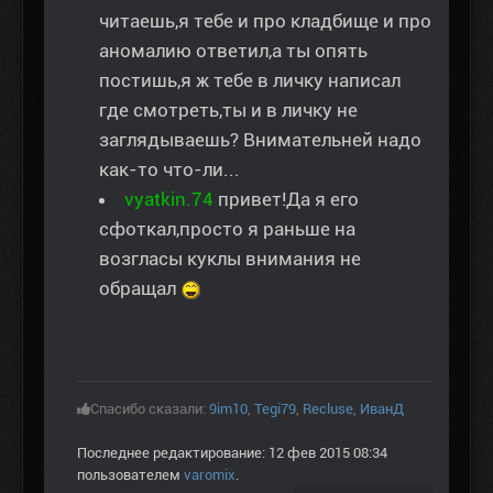
читаешь,я тебе и про кладбище и про
аномалию ответил,а ты опять
постишь,я ж тебе в личку написал
где смотреть,ты и в личку не
заглядываешь? Внимательней надо
как-то что-ли...
vyatkin.74
привет!Да я его
сфоткал,просто я раньше на
возгласы куклы внимания не
обращал
Спасибо сказали:
9im10
,
Tegi79
,
Recluse
,
ИванД
Последнее редактирование: 12 фев 2015 08:34
пользователем
varomix
.