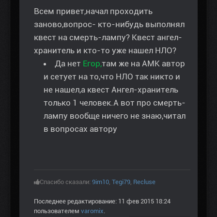
Всем привет,начал проходить
заново,вопрос- кто-нибудь выполнял
квест на смерть-лампу? Квест ангел-
хранитель и кто-то уже нашел НЛО?
Да нет
Егор,
там же на АМК автор
и сетует на то,что НЛО так никто и
не нашел,а квест Ангел-хранитель
только 1 человек.А вот про смерть-
лампу вообще ничего не знаю,читал
в вопросах автору
Спасибо сказали:
9im10
,
Tegi79
,
Recluse
Последнее редактирование: 11 фев 2015 18:24
пользователем
varomix
.