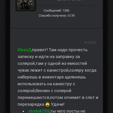
Сообщений: 1386
Спасибо получено: 6139
#130962
ИванД
,привет! Там надо прочесть
записку и идти на заправку за
солярой,там у одной из емкостей
чувак лежит с канистрой,соляру когда
наберешь в инвентаре щелкнешь
использовать на канистру с
солярой,бензин с солярой
перемешаются,потом огнемет в слот и
перезарядка
Удачи!
strelok259
,ты чего посты не