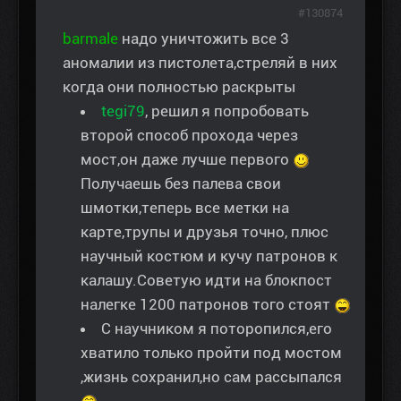
#130874
barmale
надо уничтожить все 3
аномалии из пистолета,стреляй в них
когда они полностью раскрыты
tegi79
, решил я попробовать
второй способ прохода через
мост,он даже лучше первого
Получаешь без палева свои
шмотки,теперь все метки на
карте,трупы и друзья точно, плюс
научный костюм и кучу патронов к
калашу.Советую идти на блокпост
налегке 1200 патронов того стоят
С научником я поторопился,его
хватило только пройти под мостом
,жизнь сохранил,но сам рассыпался