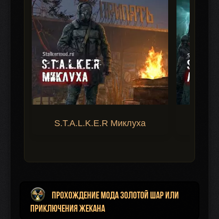
S.T.A.L.K.E.R Миклуха
S.T.A.
Прохождение мода Золотой Шар или
Приключения Жекана