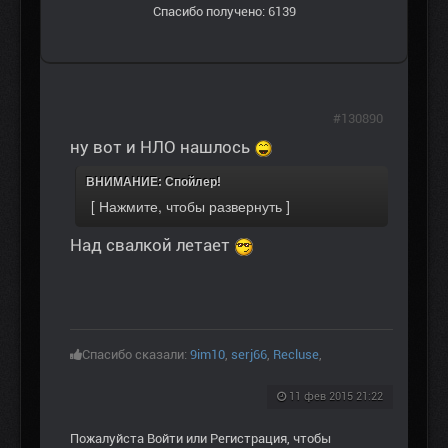
Спасибо получено: 6139
#130890
ну вот и НЛО нашлось
ВНИМАНИЕ: Спойлер!
Над свалкой летает
Спасибо сказали:
9im10
,
serj66
,
Recluse
,
11 фев 2015 21:22
Пожалуйста
Войти
или
Регистрация
, чтобы