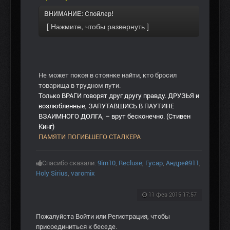
ВНИМАНИЕ: Спойлер!
Не может покоя в стоянке найти, кто бросил
товарища в трудном пути.
Только ВРАГИ говорят друг другу правду. ДРУЗЬЯ и
возлюбленные, ЗАПУТАВШИСЬ В ПАУТИНЕ
ВЗАИМНОГО ДОЛГА, – врут бесконечно. (Стивен
Кинг)
ПАМЯТИ ПОГИБШЕГО СТАЛКЕРА
Спасибо сказали:
9im10
,
Recluse
,
Гусар
,
Андрей911
,
Holy Sirius
,
varomix
11 фев 2015 17:57
Пожалуйста
Войти
или
Регистрация
, чтобы
присоединиться к беседе.