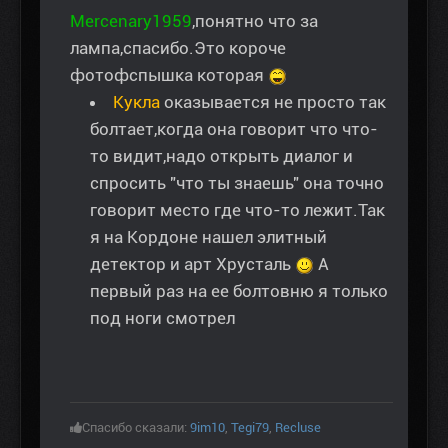
Mercenary1959
,понятно что за
лампа,спасибо.Это короче
фотофспышка которая
Кукла
оказывается не просто так
болтает,когда она говорит что что-
то видит,надо открыть диалог и
спросить "что ты знаешь" она точно
говорит место где что-то лежит.Так
я на Кордоне нашел элитный
детектор и арт Хрусталь
А
первый раз на ее болтовню я только
под ноги смотрел
Спасибо сказали:
9im10
,
Tegi79
,
Recluse