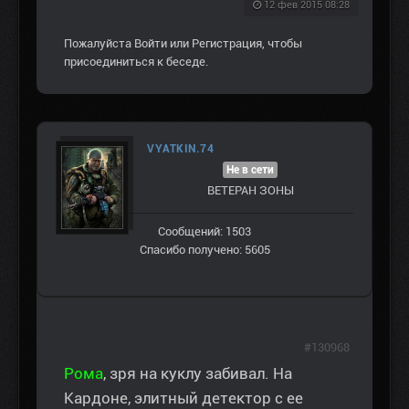
12 фев 2015 08:28
Пожалуйста
Войти
или
Регистрация
, чтобы
присоединиться к беседе.
VYATKIN.74
Не в сети
ВЕТЕРАН ЗOНЫ
Сообщений: 1503
Спасибо получено: 5605
#130968
Рома
, зря на куклу забивал. На
Кардоне, элитный детектор с ее