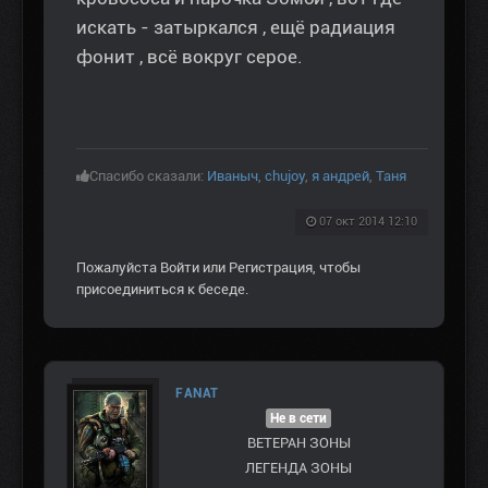
искать - затыркался , ещё радиация
фонит , всё вокруг серое.
Спасибо сказали:
Иваныч
,
chujoy
,
я андрей
,
Таня
07 окт 2014 12:10
Пожалуйста
Войти
или
Регистрация
, чтобы
присоединиться к беседе.
FANAT
Не в сети
ВЕТЕРАН ЗOНЫ
ЛЕГЕНДА ЗОНЫ