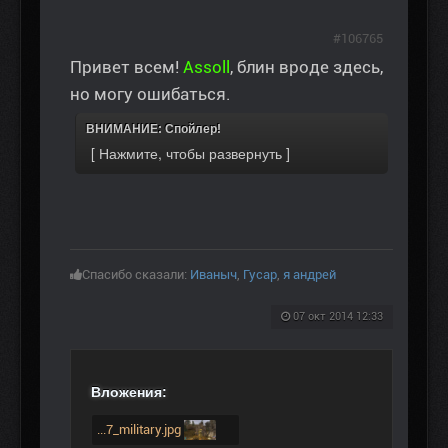
#106765
Привет всем!
Assoll
, блин вроде здесь,
но могу ошибаться.
ВНИМАНИЕ: Спойлер!
Спасибо сказали:
Иваныч
,
Гусар
,
я андрей
07 окт 2014 12:33
Вложения:
...7_military.jpg