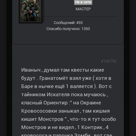
Не в сети
МАСТЕР
Сообщений: 493
Спасибо получено: 1350
#106758
Иваныч , думал там квесты какие
будут . Гранатомёт взял уже ( хотя в
Баре в нычке ещё 1 валяется ). Вот с
тайником Искателя пока мучаюсь ,
класный Ориентир :" на Окраине
Кровососовки заныкал , там кишмя
кишит Монстров " , что-то я тут особо
Монстров и не видел , 1 Контрик , 4
кровососа и парочка Зомби , вот где