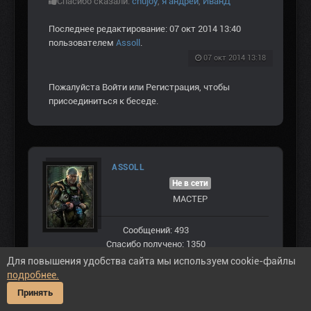
Спасибо сказали:
chujoy
,
я андрей
,
ИванД
Последнее редактирование: 07 окт 2014 13:40
пользователем
Assoll
.
07 окт 2014 13:18
Пожалуйста
Войти
или
Регистрация
, чтобы
присоединиться к беседе.
ASSOLL
Не в сети
МАСТЕР
Сообщений: 493
Спасибо получено: 1350
Для повышения удобства сайта мы используем cookie-файлы
подробнее.
Принять