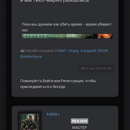
Пока мы думаем как убить время - время убивает
нас.
Спасибо сказали:
FANAT
,
chujoy
,
я андрей
,
DRON
,
Bambarbeya
07 окт 2014 09:29
Пожалуйста
Войти
или
Регистрация
, чтобы
присоединиться к беседе.
ASSOLL
Не в сети
МАСТЕР