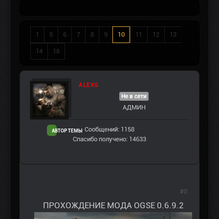
1
5
6
7
8
9
10
11
12
13
14
18
ALEXS
Не в сети
АДМИН
Сообщений: 1158
АВТОР ТЕМЫ
Спасибо получено: 14633
#0
ПРОХОЖДЕНИЕ МОДА OGSE 0.6.9.2