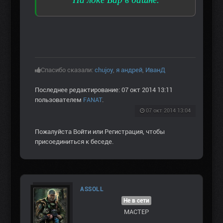
Спасибо сказали:
chujoy
,
я андрей
,
ИванД
Последнее редактирование: 07 окт 2014 13:11
пользователем
FANAT
.
07 окт 2014 13:04
Пожалуйста
Войти
или
Регистрация
, чтобы
присоединиться к беседе.
ASSOLL
Не в сети
МАСТЕР