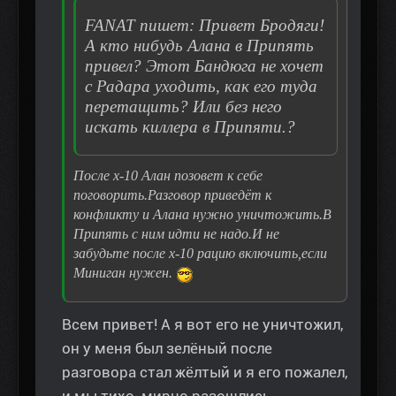
FANAT пишет: Привет Бродяги!
А кто нибудь Алана в Припять
привел? Этот Бандюга не хочет
с Радара уходить, как его туда
перетащить? Или без него
искать киллера в Припяти.?
После x-10 Алан позовет к себе
поговорить.Разговор приведёт к
конфликту и Алана нужно уничтожить.В
Припять с ним идти не надо.И не
забудьте после x-10 рацию включить,если
Миниган нужен.
Всем привет! А я вот его не уничтожил,
он у меня был зелёный после
разговора стал жёлтый и я его пожалел,
и мы тихо-мирно разошлись.