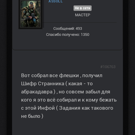
ASSOLL
Не в сети
МАСТЕР
Сообщений: 493
Спасибо получено: 1350
#106763
Вот собрал все флешки , получил
Шифр Странника ( какая - то
абракадавра ) , но совсем забыл для
кого я это всё собирал и к кому бежать
с этой Инфой ( Задания как такового
не было )