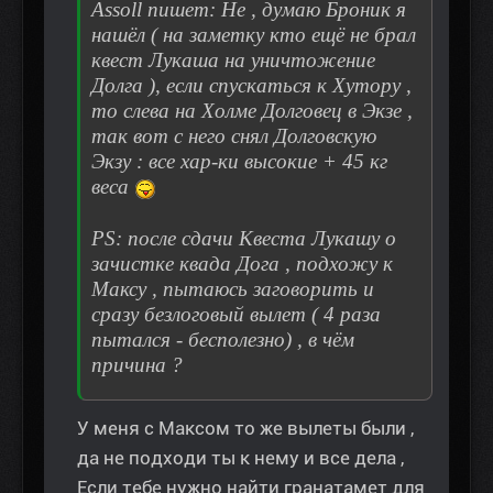
Assoll пишет: Не , думаю Броник я
нашёл ( на заметку кто ещё не брал
квест Лукаша на уничтожение
Долга ), если спускаться к Хутору ,
то слева на Холме Долговец в Экзе ,
так вот с него снял Долговскую
Экзу : все хар-ки высокие + 45 кг
веса
PS: после сдачи Квеста Лукашу о
зачистке квада Дога , подхожу к
Максу , пытаюсь заговорить и
сразу безлоговый вылет ( 4 раза
пытался - бесполезно) , в чём
причина ?
У меня с Максом то же вылеты были ,
да не подходи ты к нему и все дела ,
Если тебе нужно найти гранатамет для