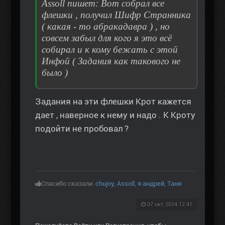
Assoll пишет: Вот собрал все
флешки , получил Шифр Странника
( какая - то абракадавра ) , но
совсем забыл для кого я это всё
собирал и к кому бежать с этой
Инфой ( Задания как такового не
было )
Задания на эти флешки Крот кажется
дает , наверное к нему и надо . К Кроту
подойти не пробовал ?
Спасибо сказали:
chujoy
,
Assoll
,
я андрей
,
Таня
07 окт 2014 12:41