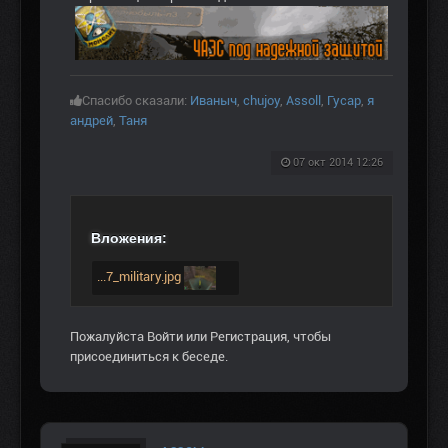
Спасибо сказали:
Иваныч
,
chujoy
,
Assoll
,
Гусар
,
я
андрей
,
Таня
07 окт 2014 12:26
Вложения:
...7_military.jpg
Пожалуйста
Войти
или
Регистрация
, чтобы
присоединиться к беседе.