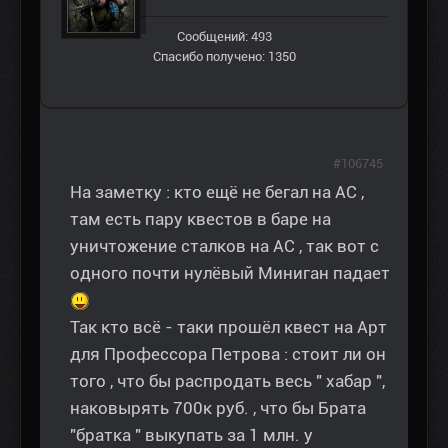
Сообщений: 493
Спасибо получено: 1350
#106745
На заметку : кто ещё не бегал на АС ,
там есть пару квестов в баре на
уничтожение сталков на АС , так вот с
одного почти нулёвый Миниган падает
Так кто всё - таки прошёл квест на Арт
для Профессора Петрова : стоит ли он
того , что бы распродать весь " хабар ",
наковырять 700к руб. , что бы Брата
"братка " выкупать за 1 млн. у