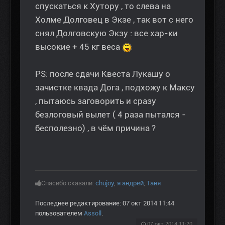
спускаться к Хутору , то слева на
Холме Долговец в Экзе , так вот с него
снял Долговскую Экзу : все хар-ки
высокие + 45 кг веса
PS: после сдачи Квеста Лукашу о
зачистке квада Дога , подхожу к Максу
, пытаюсь заговорить и сразу
безлоговый вылет ( 4 раза пытался -
бесполезно) , в чём причина ?
Спасибо сказали:
chujoy
,
я андрей
,
Таня
Последнее редактирование: 07 окт 2014 11:44
пользователем
Assoll
.
07 окт 2014 11:20