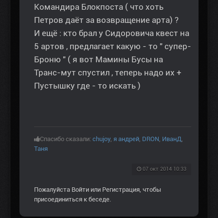
Командира Блокпоста ( что хоть
Петров даёт за возвращение арта) ?
И ещё : кто брал у Сидоровича квест на
5 артов , предлагает какую - то " супер-
Броню " ( я вот Мамины Бусы на
Транс-мут спустил , теперь надо их +
Пустышку где - то искать )
Спасибо сказали:
chujoy
,
я андрей
,
DRON
,
ИванД
,
Таня
07 окт 2014 10:33
Пожалуйста
Войти
или
Регистрация
, чтобы
присоединиться к беседе.