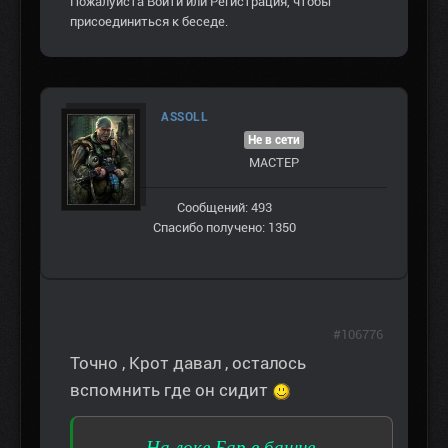
Пожалуйста
Войти
или
Регистрация
, чтобы
присоединиться к беседе.
ASSOLL
Не в сети
МАСТЕР
Сообщений: 493
Спасибо получено: 1350
#106776
Точно , Крот давал , осталось
вспомнить где он сидит
На локе Бар в башне.