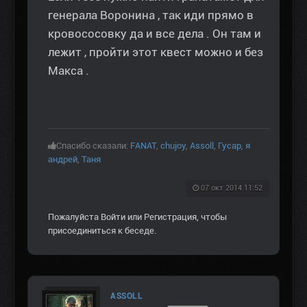
генерала Воронина , так иди прямо в
кровососовку да и все дела . Он там и
лежит , пройти этот квест можно и без
Макса .
Спасибо сказали:
FANAT
,
chujoy
,
Assoll
,
Гусар
,
я
андрей
,
Таня
07 окт 2014 11:52
Пожалуйста
Войти
или
Регистрация
, чтобы
присоединиться к беседе.
ASSOLL