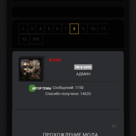
1
3
4
5
6
7
8
9
10
11
12
319
ALEXS
Не в сети
АДМИН
Сообщений: 1158
АВТОР ТЕМЫ
Спасибо получено: 14633
#0
ПРОХОЖДЕНИЕ МОДА