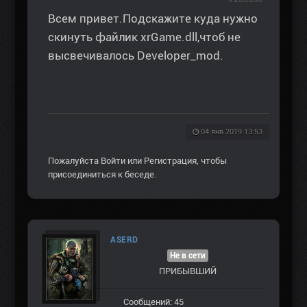
Всем привет.Подскажите куда нужно
скинуть файлик xrGame.dll,чтоб не
высвечивалось Developer_mod.
04 янв 2019 13:53
Пожалуйста
Войти
или
Регистрация
, чтобы
присоединиться к беседе.
ASERD
Не в сети
ПРИБЫВШИЙ
Сообщений: 45