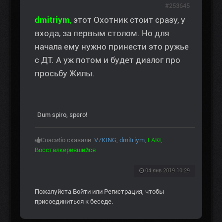
#253645
dmitriym
,
этот Охотник стоит сразу, у
входа, за первым столом. Но для
начала ему нужно принести это ружье
с ДТ. А уж потом и будет диалог про
просьбу Жилы.
Dum spiro, spero!
Спасибо сказали:
V7KING
,
dmitriym
,
LAKI
,
Воссталкерившийся
04 янв 2019 10:29
Пожалуйста
Войти
или
Регистрация
, чтобы
присоединиться к беседе.