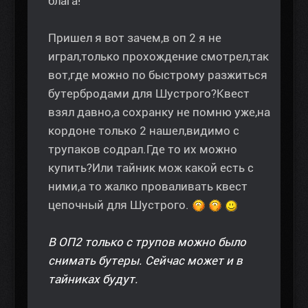
блага!
Пришел я вот зачем,в оп 2 я не
играл,только прохождение смотрел,так
вот,где можно по быстрому разжиться
бутербродами для Шустрого?Квест
взял давно,а сохранку не помню уже,на
кордоне только 2 нашел,видимо с
трупаков содрал.Где то их можно
купить?Или тайник мож какой есть с
ними,а то жалко проваливать квест
цепочный для Шустрого.
В ОП2 только с трупов можно было
снимать бутеры. Сейчас может и в
тайниках будут.