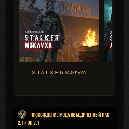
S.T.A.L.K.E.R Миклуха
S.T.A.
Прохождение мода Объединенный Пак
2.1 / ОП 2.1