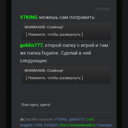
#253654
V7KING
,
можешь сам поправить:
ВНИМАНИЕ: Спойлер!
goblin777
,
открой папку с игрой и там
же папка fsgame. Сделай в ней
следующее:
ВНИМАНИЕ: Спойлер!
Dum spiro, spero!
Спасибо сказали:
V7KING
,
goblin777
,
LAKI
,
Андрей-1966
,
КАРДАН
,
Воссталкерившийся
,
Камарро