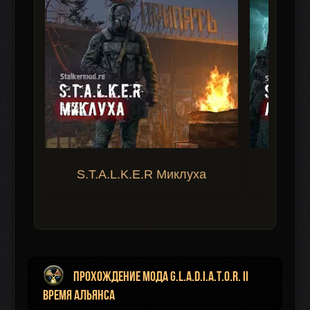
S.T.A.L.K.E.R Миклуха
S.T.A.
Прохождение мода G.L.A.D.I.A.T.O.R. II
Время Альянса