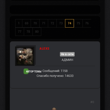
1
69
70
71
72
73
74
75
76
77
78
80
ALEXS
Не в сети
АДМИН
Сообщений: 1158
АВТОР ТЕМЫ
Спасибо получено: 14633
#0