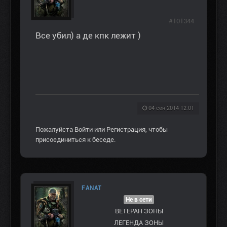
#101344
Все убил) а де кпк лежит )
04 сен 2014 12:01
Пожалуйста
Войти
или
Регистрация
, чтобы
присоединиться к беседе.
FANAT
Не в сети
ВЕТЕРАН ЗOНЫ
ЛЕГЕНДА ЗОНЫ