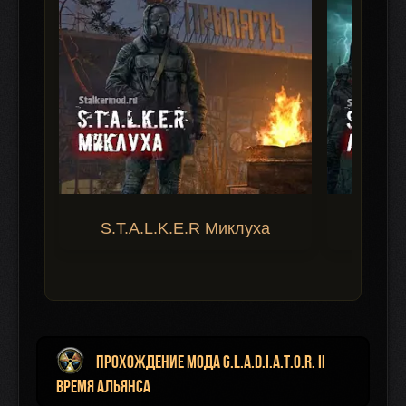
S.T.A.L.K.E.R Миклуха
S.T.A.
Прохождение мода G.L.A.D.I.A.T.O.R. II
Время Альянса