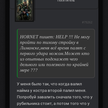
Посетитель
#75262
HORNET пишет: HELP !!! Не могу
пройти по тихому стройку в
Лиманске,меня всё время палят с
первого удара ножом.Может кто
из опытных подскажет чего
дельного или полезного по крайней
мере ???
У меня было так, что когда валил
найма у костра второй палил меня.
Попробуй завалить сначала того, что у
рубильника стоит, а потом того что у