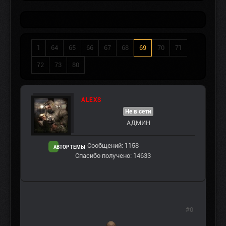
1
64
65
66
67
68
69
70
71
72
73
80
ALEXS
Не в сети
АДМИН
Сообщений: 1158
АВТОР ТЕМЫ
Спасибо получено: 14633
#0