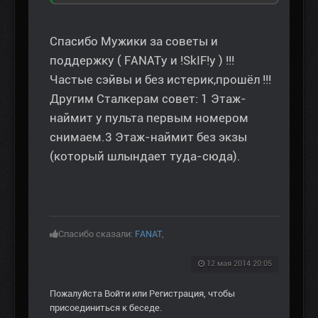
Спасибо Мужики за советы и
поддержку ( FANATу и !SkIF!у ) !!!
Частые сэйвы и без истерик,прошёл !!!
Другим Сталкерам совет: 1 Этаж-
наймит у пульта первым номером
снимаем.3 Этаж-наймит без экзы
(который шлындает туда-сюда).
Спасибо сказали:
FANAT
,
12 мая 2014 20:05
Пожалуйста
Войти
или
Регистрация
, чтобы
присоединиться к беседе.