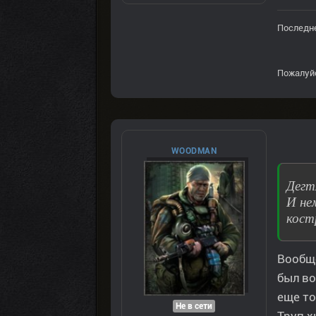
Последне
Пожалуй
WOODMAN
Дегт
И не
кост
Вообще
был во
еще то
Не в сети