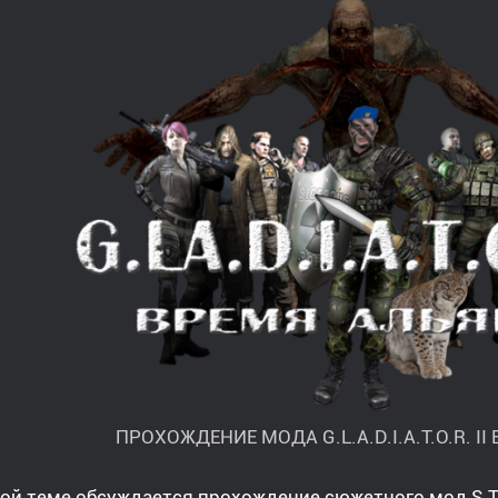
ПРОХОЖДЕНИЕ МОДА G.L.A.D.I.A.T.O.R. II
ой теме обсуждается прохождение сюжетного мод S.T.A.L.