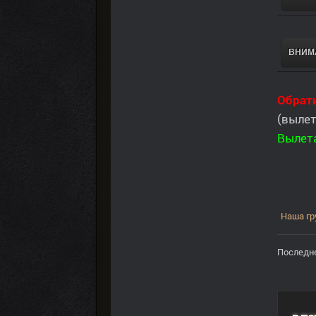
ВНИМА
Обрат
(вылет
Вылет
Наша гр
Последне