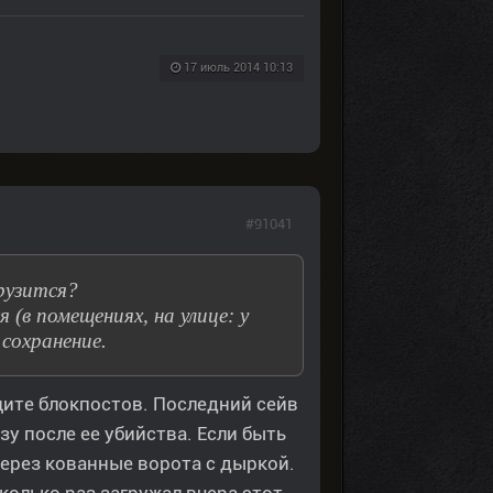
17 июль 2014 10:13
#91041
рузится?
 (в помещениях, на улице: у
 сохранение.
щите блокпостов. Последний сейв
зу после ее убийства. Если быть
через кованные ворота с дыркой.