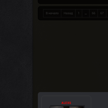
В начало
Назад
1
...
66
67
ALEXS