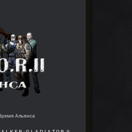
 Время Альянса
K.E.R.: G.L.A.D.I.A.T.O.R. II