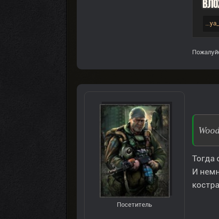
Вло
...y
Пожалуй
Wood
Тогда 
И немн
костра
Посетитель