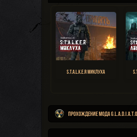
S.T.A.L.K.E.R Миклуха
S.
Прохождение мода G.L.A.D.I.A.T.O