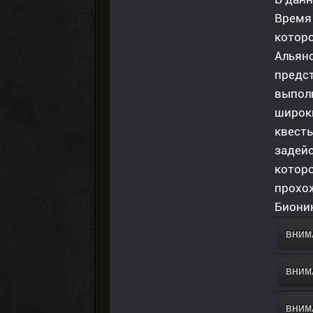
Время
которо
Альянс
предст
выполн
широк
квесты
задейс
которо
прохож
Биони
ВНИМА
ВНИМА
ВНИМА