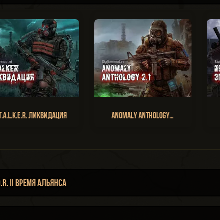
T.A.L.K.E.R. Ликвидация
Anomaly Anthology…
.R. II Время Альянса