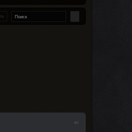
ец
#0