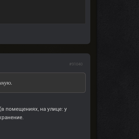
#91040
чную.
в помещениях, на улице: у
охранение.