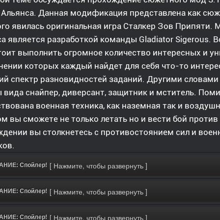
 Альянса. Данная модификация представлена как сю
го явилась оригинальная игра Сталкер Зов Припяти.
а является разработкой команды Gladiator Sigerous.
оит выполнить огромное количество интересных и ун
ении которых каждый найдет для себя что-то интерес
ий спектр разновидностей заданий. Другими словами
 вида снайпер, диверсант, защитник и мститель. Пом
твована военная техника, как наземная так и воздушн
м вы сможете не только летать но и вести бой против
дении вы столкнетесь с противостоянием сил и воен
ков.
НИЕ: Спойлер!
НИЕ: Спойлер!
НИЕ: Спойлер!